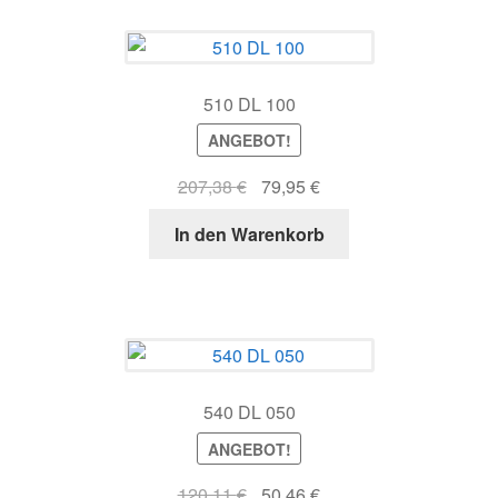
510 DL 100
ANGEBOT!
Ursprünglicher
Aktueller
207,38
€
79,95
€
Preis
Preis
In den Warenkorb
war:
ist:
207,38 €
79,95 €.
540 DL 050
ANGEBOT!
Ursprünglicher
Aktueller
120,11
€
50,46
€