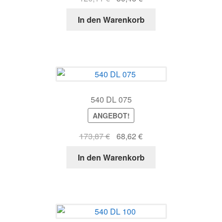
Preis
Preis
In den Warenkorb
war:
ist:
120,11 €
50,46 €.
540 DL 075
ANGEBOT!
Ursprünglicher
Aktueller
173,87
€
68,62
€
Preis
Preis
In den Warenkorb
war:
ist:
173,87 €
68,62 €.