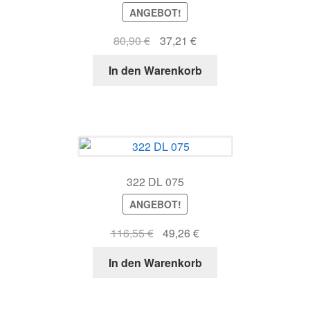
ANGEBOT!
Ursprünglicher
Aktueller
80,90
€
37,21
€
Preis
Preis
In den Warenkorb
war:
ist:
80,90 €
37,21 €.
322 DL 075
ANGEBOT!
Ursprünglicher
Aktueller
116,55
€
49,26
€
Preis
Preis
In den Warenkorb
war:
ist:
116,55 €
49,26 €.