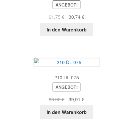
ANGEBOT!
Kundeninformationen
Ursprünglicher
Aktueller
61,75
€
30,74
€
Mein Konto
Preis
Preis
In den Warenkorb
war:
ist:
Shop
61,75 €
30,74 €.
Versandarten
Warenkorb
210 DL 075
Wiederruf
ANGEBOT!
Ursprünglicher
Aktueller
88,90
€
39,91
€
Zahlungsarten
Preis
Preis
In den Warenkorb
war:
ist:
88,90 €
39,91 €.