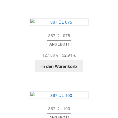
88,54 €
39,79 €.
367 DL 075
ANGEBOT!
Ursprünglicher
Aktueller
127,38
€
52,91
€
Preis
Preis
In den Warenkorb
war:
ist:
127,38 €
52,91 €.
367 DL 100
ANGEBOT!