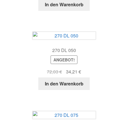
In den Warenkorb
war:
ist:
125,99 €
52,44 €.
270 DL 050
ANGEBOT!
Ursprünglicher
Aktueller
72,03
€
34,21
€
Preis
Preis
In den Warenkorb
war:
ist:
72,03 €
34,21 €.