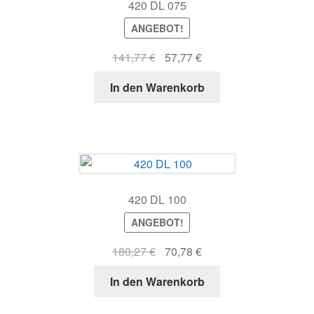
420 DL 075
ANGEBOT!
Ursprünglicher
Aktueller
141,77
€
57,77
€
Preis
Preis
In den Warenkorb
war:
ist:
141,77 €
57,77 €.
420 DL 100
ANGEBOT!
Ursprünglicher
Aktueller
180,27
€
70,78
€
Preis
Preis
In den Warenkorb
war:
ist:
180,27 €
70,78 €.