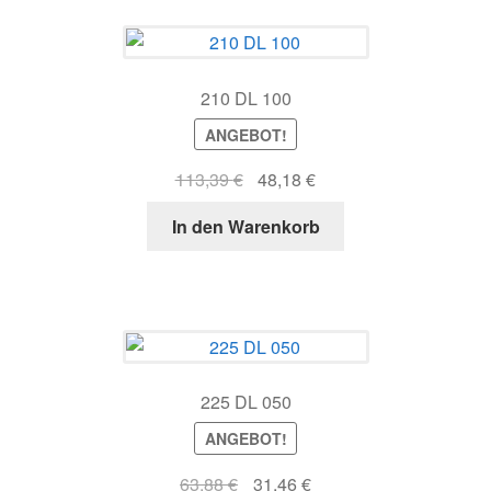
210 DL 100
ANGEBOT!
Ursprünglicher
Aktueller
113,39
€
48,18
€
Preis
Preis
In den Warenkorb
war:
ist:
113,39 €
48,18 €.
225 DL 050
ANGEBOT!
Ursprünglicher
Aktueller
63,88
€
31,46
€