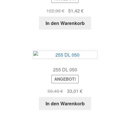
Ursprünglicher
Aktueller
122,96
€
51,42
€
Preis
Preis
In den Warenkorb
war:
ist:
122,96 €
51,42 €.
255 DL 050
ANGEBOT!
Ursprünglicher
Aktueller
68,48
€
33,01
€
Preis
Preis
In den Warenkorb
war:
ist:
68,48 €
33,01 €.