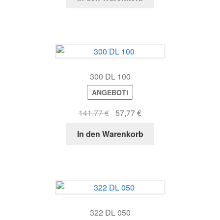
war:
ist:
111,77 €
47,64 €.
300 DL 100
ANGEBOT!
Ursprünglicher
Aktueller
141,77
€
57,77
€
Preis
Preis
In den Warenkorb
war:
ist:
141,77 €
57,77 €.
322 DL 050