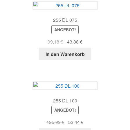
255 DL 075
ANGEBOT!
Ursprünglicher
Aktueller
99,18
€
43,38
€
Preis
Preis
In den Warenkorb
war:
ist:
99,18 €
43,38 €.
255 DL 100
ANGEBOT!
Ursprünglicher
Aktueller
125,99
€
52,44
€
Preis
Preis