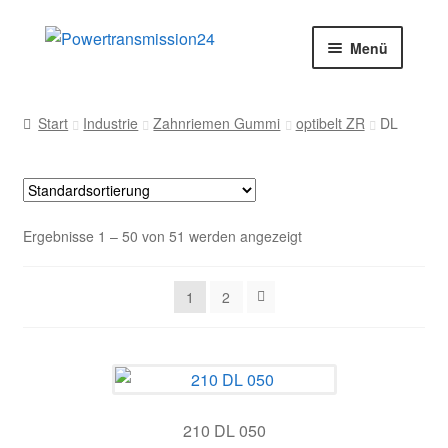
Zur
Zum
Menü
Navigation
Inhalt
springen
springen
Start
Start
Industrie
Zahnriemen Gummi
optibelt ZR
DL
AGB
Blog
Ergebnisse 1 – 50 von 51 werden angezeigt
Datenschutz
1
2
Impressum
Kasse
Kontakt
210 DL 050