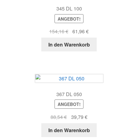
345 DL 100
ANGEBOT!
Ursprünglicher
Aktueller
154,16
€
61,96
€
Preis
Preis
In den Warenkorb
war:
ist:
154,16 €
61,96 €.
367 DL 050
ANGEBOT!
Ursprünglicher
Aktueller
88,54
€
39,79
€
Preis
Preis
In den Warenkorb
war:
ist: