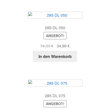
285 DL 050
ANGEBOT!
Ursprünglicher
Aktueller
74,33
€
34,99
€
Preis
Preis
In den Warenkorb
war:
ist:
74,33 €
34,99 €.
285 DL 075
ANGEBOT!