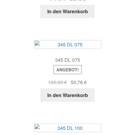
Preis
Preis
In den Warenkorb
war:
ist:
84,42 €
38,40 €.
345 DL 075
ANGEBOT!
Ursprünglicher
Aktueller
120,99
€
50,76
€
Preis
Preis
In den Warenkorb
war:
ist:
120,99 €
50,76 €.