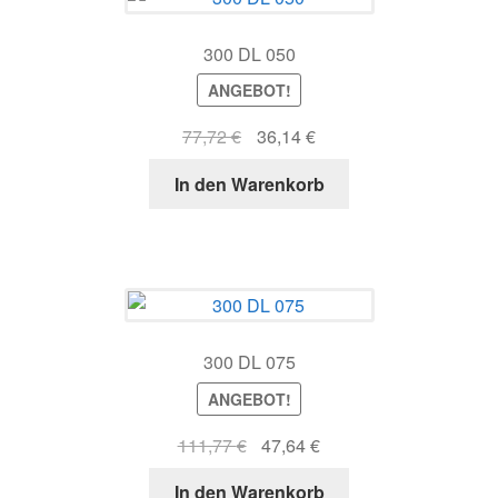
300 DL 050
ANGEBOT!
Ursprünglicher
Aktueller
77,72
€
36,14
€
Preis
Preis
In den Warenkorb
war:
ist:
77,72 €
36,14 €.
300 DL 075
ANGEBOT!
Ursprünglicher
Aktueller
111,77
€
47,64
€
Preis
Preis
In den Warenkorb