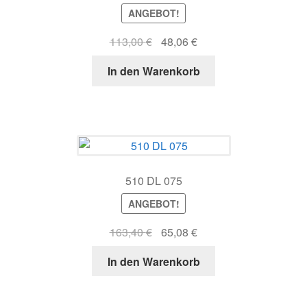
ANGEBOT!
Ursprünglicher
Aktueller
113,00
€
48,06
€
Preis
Preis
In den Warenkorb
war:
ist:
113,00 €
48,06 €.
510 DL 075
ANGEBOT!
Ursprünglicher
Aktueller
163,40
€
65,08
€
Preis
Preis
In den Warenkorb
war:
ist:
163,40 €
65,08 €.