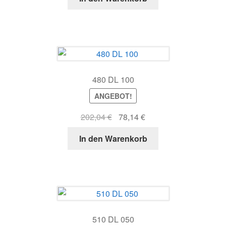
war:
ist:
158,27 €
63,35 €.
480 DL 100
ANGEBOT!
Ursprünglicher
Aktueller
202,04
€
78,14
€
Preis
Preis
In den Warenkorb
war:
ist:
202,04 €
78,14 €.
510 DL 050