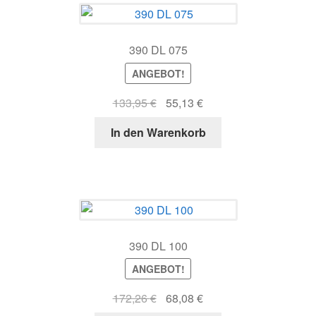
390 DL 075
ANGEBOT!
Ursprünglicher
Aktueller
133,95
€
55,13
€
Preis
Preis
In den Warenkorb
war:
ist:
133,95 €
55,13 €.
390 DL 100
ANGEBOT!
Ursprünglicher
Aktueller
172,26
€
68,08
€
Preis
Preis