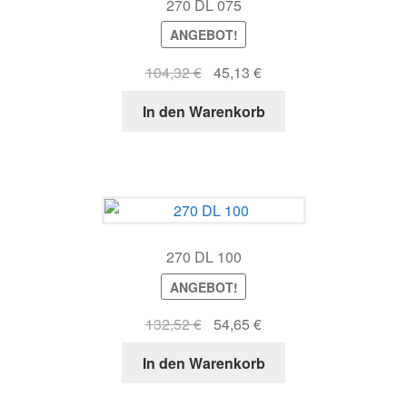
270 DL 075
ANGEBOT!
Ursprünglicher
Aktueller
104,32
€
45,13
€
Preis
Preis
In den Warenkorb
war:
ist:
104,32 €
45,13 €.
270 DL 100
ANGEBOT!
Ursprünglicher
Aktueller
132,52
€
54,65
€
Preis
Preis
In den Warenkorb
war:
ist:
132,52 €
54,65 €.