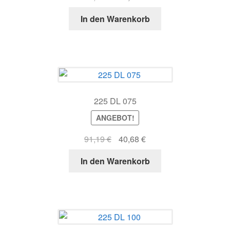
Preis
Preis
In den Warenkorb
war:
ist:
63,88 €
31,46 €.
225 DL 075
ANGEBOT!
Ursprünglicher
Aktueller
91,19
€
40,68
€
Preis
Preis
In den Warenkorb
war:
ist:
91,19 €
40,68 €.