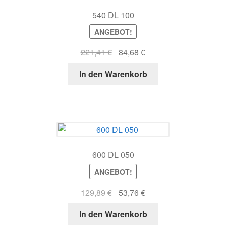
540 DL 100
ANGEBOT!
Ursprünglicher
Aktueller
221,41
€
84,68
€
Preis
Preis
In den Warenkorb
war:
ist:
221,41 €
84,68 €.
600 DL 050
ANGEBOT!
Ursprünglicher
Aktueller
129,89
€
53,76
€
Preis
Preis
In den Warenkorb
war:
ist: