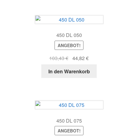
450 DL 050
ANGEBOT!
Ursprünglicher
Aktueller
103,43
€
44,82
€
Preis
Preis
In den Warenkorb
war:
ist:
103,43 €
44,82 €.
450 DL 075
ANGEBOT!