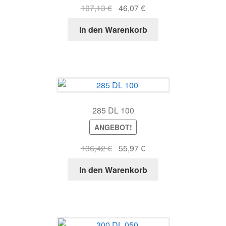
Ursprünglicher
Aktueller
107,13
€
46,07
€
Preis
Preis
In den Warenkorb
war:
ist:
107,13 €
46,07 €.
285 DL 100
ANGEBOT!
Ursprünglicher
Aktueller
136,42
€
55,97
€
Preis
Preis
In den Warenkorb
war:
ist:
136,42 €
55,97 €.