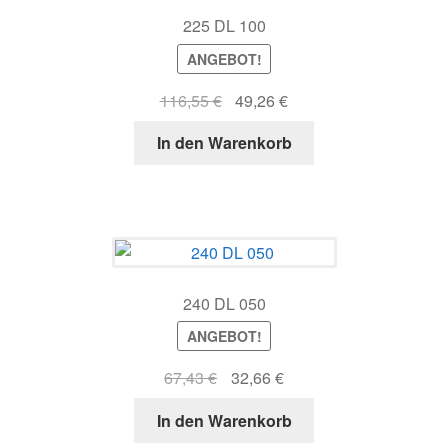
225 DL 100
ANGEBOT!
Ursprünglicher
Aktueller
116,55
€
49,26
€
Preis
Preis
In den Warenkorb
war:
ist:
116,55 €
49,26 €.
240 DL 050
ANGEBOT!
Ursprünglicher
Aktueller
67,43
€
32,66
€
Preis
Preis
In den Warenkorb
war:
ist: