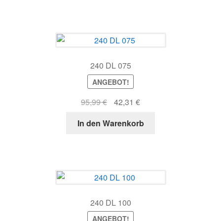
67,43 €
32,66 €.
240 DL 075
ANGEBOT!
Ursprünglicher
Aktueller
95,99
€
42,31
€
Preis
Preis
In den Warenkorb
war:
ist:
95,99 €
42,31 €.
240 DL 100
ANGEBOT!