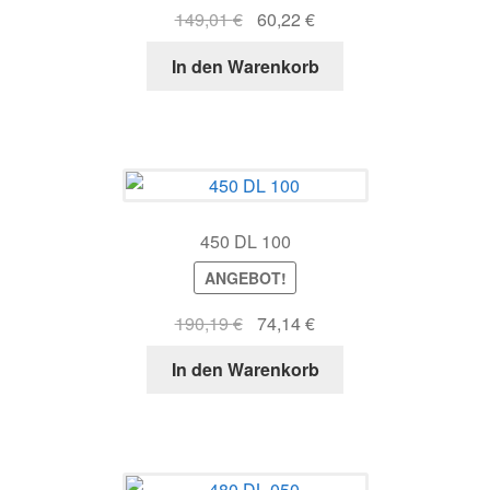
Ursprünglicher
Aktueller
149,01
€
60,22
€
Preis
Preis
In den Warenkorb
war:
ist:
149,01 €
60,22 €.
450 DL 100
ANGEBOT!
Ursprünglicher
Aktueller
190,19
€
74,14
€
Preis
Preis
In den Warenkorb
war:
ist:
190,19 €
74,14 €.