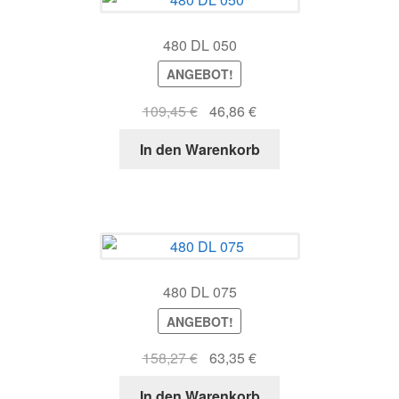
480 DL 050
ANGEBOT!
Ursprünglicher
Aktueller
109,45
€
46,86
€
Preis
Preis
In den Warenkorb
war:
ist:
109,45 €
46,86 €.
480 DL 075
ANGEBOT!
Ursprünglicher
Aktueller
158,27
€
63,35
€
Preis
Preis
In den Warenkorb