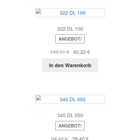
322 DL 100
ANGEBOT!
Ursprünglicher
Aktueller
149,01
€
60,22
€
Preis
Preis
In den Warenkorb
war:
ist:
149,01 €
60,22 €.
345 DL 050
ANGEBOT!
Ursprünglicher
Aktueller
84,42
€
38,40
€