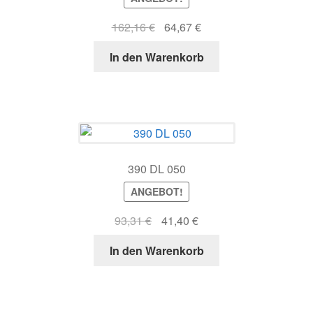
Ursprünglicher
Aktueller
162,16
€
64,67
€
Preis
Preis
In den Warenkorb
war:
ist:
162,16 €
64,67 €.
390 DL 050
ANGEBOT!
Ursprünglicher
Aktueller
93,31
€
41,40
€
Preis
Preis
In den Warenkorb
war:
ist:
93,31 €
41,40 €.