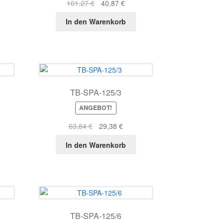
r
ller
Ursprünglicher
Aktueller
101,27
€
40,87
€
s
Preis
Preis
In den Warenkorb
war:
ist:
5 €.
101,27 €
40,87 €.
TB-SPA-125/3
ANGEBOT!
r
ller
Ursprünglicher
Aktueller
63,84
€
29,38
€
s
Preis
Preis
In den Warenkorb
war:
ist:
4 €.
63,84 €
29,38 €.
TB-SPA-125/6