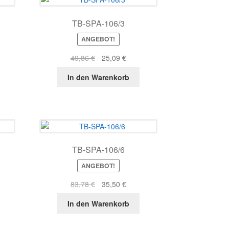
TB-SPA-106/3
ANGEBOT!
r
ller
Ursprünglicher
Aktueller
49,86
€
25,09
€
s
Preis
Preis
In den Warenkorb
war:
ist:
4 €.
49,86 €
25,09 €.
TB-SPA-106/6
ANGEBOT!
r
ller
Ursprünglicher
Aktueller
83,78
€
35,50
€
s
Preis
Preis
In den Warenkorb
war:
ist:
3 €.
83,78 €
35,50 €.