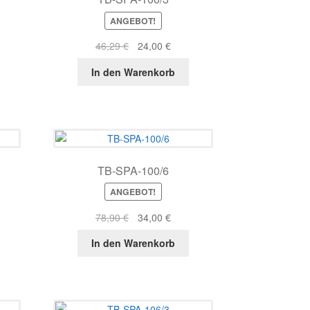
ANGEBOT!
r
ller
Ursprünglicher
Aktueller
46,29
€
24,00
€
s
Preis
Preis
In den Warenkorb
war:
ist:
9 €.
46,29 €
24,00 €.
TB-SPA-100/6
ANGEBOT!
r
ller
Ursprünglicher
Aktueller
78,90
€
34,00
€
s
Preis
Preis
In den Warenkorb
war:
ist:
4 €.
78,90 €
34,00 €.