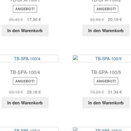
ANGEBOT!
ANGEBOT!
Ursprünglicher
Aktueller
Ursprüngliche
Aktue
26,42
€
17,90
€
33,88
€
20,19
€
Preis
Preis
Preis
Prei
In den Warenkorb
In den Warenkorb
war:
ist:
war:
ist:
26,42 €
17,90 €.
33,88 €
20,1
TB-SPA-100/4
TB-SPA-100/5
ANGEBOT!
ANGEBOT!
Ursprünglicher
Aktueller
Ursprüngliche
Aktue
63,19
€
29,18
€
70,23
€
31,34
€
Preis
Preis
Preis
Prei
In den Warenkorb
In den Warenkorb
war:
ist:
war:
ist:
63,19 €
29,18 €.
70,23 €
31,3