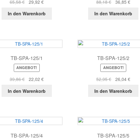
Ursprünglicher
Aktueller
Ursprüngliche
Aktue
65,58
€
29,92
€
88,18
€
36,85
€
Preis
Preis
Preis
Prei
In den Warenkorb
In den Warenkorb
war:
ist:
war:
ist:
65,58 €
29,92 €.
88,18 €
36,8
TB-SPA-125/1
TB-SPA-125/2
ANGEBOT!
ANGEBOT!
Ursprünglicher
Aktueller
Ursprüngliche
Aktue
39,86
€
22,02
€
52,95
€
26,04
€
Preis
Preis
Preis
Prei
In den Warenkorb
In den Warenkorb
war:
ist:
war:
ist:
39,86 €
22,02 €.
52,95 €
26,0
TB-SPA-125/4
TB-SPA-125/5