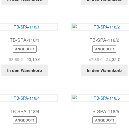
war:
ist:
war:
ist:
64,65 €
29,63 €.
76,87 €
33,3
TB-SPA-118/1
TB-SPA-118/2
ANGEBOT!
ANGEBOT!
Ursprünglicher
Aktueller
Ursprüngliche
Aktue
33,60
€
20,10
€
47,36
€
24,32
€
Preis
Preis
Preis
Prei
In den Warenkorb
In den Warenkorb
war:
ist:
war:
ist:
33,60 €
20,10 €.
47,36 €
24,3
TB-SPA-118/4
TB-SPA-118/5
ANGEBOT!
ANGEBOT!