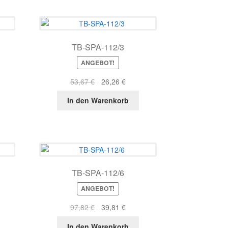
TB-SPA-112/3
ANGEBOT!
r
ller
Ursprünglicher
Aktueller
53,67
€
26,26
€
s
Preis
Preis
In den Warenkorb
war:
ist:
2 €.
53,67 €
26,26 €.
TB-SPA-112/6
ANGEBOT!
r
ller
Ursprünglicher
Aktueller
97,82
€
39,81
€
s
Preis
Preis
In den Warenkorb