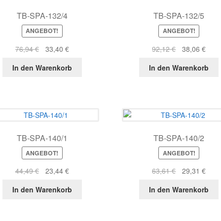
TB-SPA-132/4
TB-SPA-132/5
ANGEBOT!
ANGEBOT!
Ursprünglicher
Aktueller
Ursprüngliche
Aktue
76,94
€
33,40
€
92,12
€
38,06
€
Preis
Preis
Preis
Prei
In den Warenkorb
In den Warenkorb
war:
ist:
war:
ist:
76,94 €
33,40 €.
92,12 €
38,0
TB-SPA-140/1
TB-SPA-140/2
ANGEBOT!
ANGEBOT!
Ursprünglicher
Aktueller
Ursprüngliche
Aktue
44,49
€
23,44
€
63,61
€
29,31
€
Preis
Preis
Preis
Prei
In den Warenkorb
In den Warenkorb
war:
ist:
war:
ist:
44,49 €
23,44 €.
63,61 €
29,3