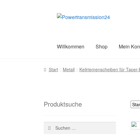
Zur
Zum
Navigation
Inhalt
springen
springen
Willkommen
Shop
Mein Kon
Start
AGB
Blog
Datenschutz
Impress
Start
Metall
Keilriemenscheiben für Taper
Versandarten
Warenkorb
Wiederruf
Z
Produktsuche
Suchen
nach: