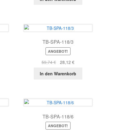
war:
ist:
8 €.
97,82 €
39,81 €.
TB-SPA-118/3
ANGEBOT!
r
ller
Ursprünglicher
Aktueller
59,74
€
28,12
€
s
Preis
Preis
In den Warenkorb
war:
ist:
2 €.
59,74 €
28,12 €.
TB-SPA-118/6
ANGEBOT!