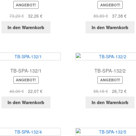
ANGEBOT!
ANGEBOT!
Ursprünglicher
Aktueller
Ursprüngliche
Aktue
73,23
€
32,26
€
89,89
€
37,38
€
Preis
Preis
Preis
Prei
In den Warenkorb
In den Warenkorb
war:
ist:
war:
ist:
73,23 €
32,26 €.
89,89 €
37,3
TB-SPA-132/1
TB-SPA-132/2
ANGEBOT!
ANGEBOT!
Ursprünglicher
Aktueller
Ursprüngliche
Aktue
40,00
€
22,07
€
55,15
€
26,72
€
Preis
Preis
Preis
Prei
In den Warenkorb
In den Warenkorb
war:
ist:
war:
ist:
40,00 €
22,07 €.
55,15 €
26,7