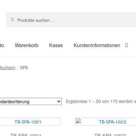
Suchen
Suchen
nach:
to
Warenkorb
Kasse
Kundeninformationen
um
Kasse
Kontakt
Kundeninformationen
Mein Konto
Shop
-Buchsen
SPA
ahlungsarten
Ergebnisse 1 – 50 von 175 werden 
TB-SPA-100/1
TB-SPA-100/2