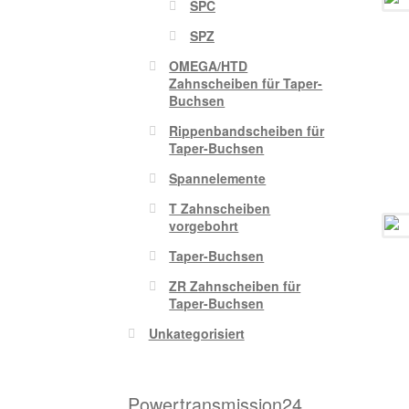
SPC
SPZ
OMEGA/HTD
Zahnscheiben für Taper-
Buchsen
Rippenbandscheiben für
Taper-Buchsen
Spannelemente
T Zahnscheiben
vorgebohrt
Taper-Buchsen
ZR Zahnscheiben für
Taper-Buchsen
Unkategorisiert
Powertransmission24