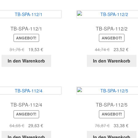
TB-SPA-112/1
TB-SPA-112/2
ANGEBOT!
ANGEBOT!
Ursprünglicher
Aktueller
Ursprüngliche
Aktue
31,75
€
19,53
€
44,74
€
23,52
€
Preis
Preis
Preis
Prei
In den Warenkorb
In den Warenkorb
war:
ist:
war:
ist:
31,75 €
19,53 €.
44,74 €
23,5
TB-SPA-112/4
TB-SPA-112/5
ANGEBOT!
ANGEBOT!
Ursprünglicher
Aktueller
Ursprüngliche
Aktue
64,65
€
29,63
€
76,87
€
33,38
€
Preis
Preis
Preis
Prei
In den Warenkorb
In den Warenkorb