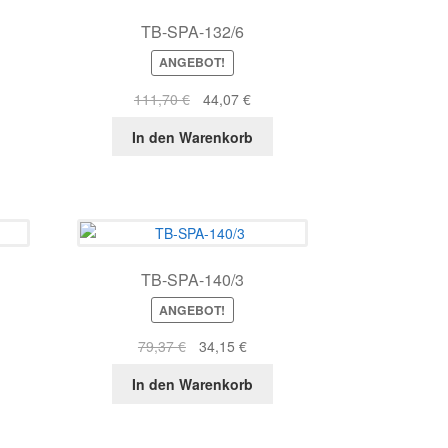
TB-SPA-132/6
ANGEBOT!
r
ller
Ursprünglicher
Aktueller
111,70
€
44,07
€
s
Preis
Preis
In den Warenkorb
war:
ist:
6 €.
111,70 €
44,07 €.
TB-SPA-140/3
ANGEBOT!
r
ller
Ursprünglicher
Aktueller
79,37
€
34,15
€
s
Preis
Preis
In den Warenkorb
war:
ist:
1 €.
79,37 €
34,15 €.