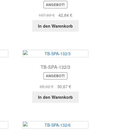
ANGEBOT!
r
ller
Ursprünglicher
Aktueller
107,69
€
42,84
€
s
Preis
Preis
In den Warenkorb
war:
ist:
8 €.
107,69 €
42,84 €.
TB-SPA-132/3
ANGEBOT!
r
ller
Ursprünglicher
Aktueller
68,02
€
30,67
€
s
Preis
Preis
In den Warenkorb
war:
ist:
2 €.
68,02 €
30,67 €.