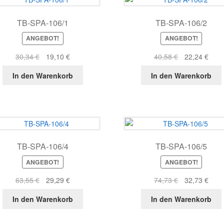
TB-SPA-106/1
TB-SPA-106/2
ANGEBOT!
ANGEBOT!
Ursprünglicher
Aktueller
Ursprüngliche
Aktue
30,34
€
19,10
€
40,58
€
22,24
€
Preis
Preis
Preis
Prei
In den Warenkorb
In den Warenkorb
war:
ist:
war:
ist:
30,34 €
19,10 €.
40,58 €
22,2
TB-SPA-106/4
TB-SPA-106/5
ANGEBOT!
ANGEBOT!
Ursprünglicher
Aktueller
Ursprüngliche
Aktue
63,55
€
29,29
€
74,73
€
32,73
€
Preis
Preis
Preis
Prei
In den Warenkorb
In den Warenkorb
war:
ist:
war:
ist:
63,55 €
29,29 €.
74,73 €
32,7