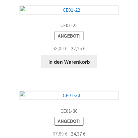
CE01-22
ANGEBOT!
Ursprünglicher
Aktueller
58,00
€
22,25
€
Preis
Preis
In den Warenkorb
war:
ist:
58,00 €
22,25 €.
CE01-30
ANGEBOT!
Ursprünglicher
Aktueller
67,89
€
24,37
€