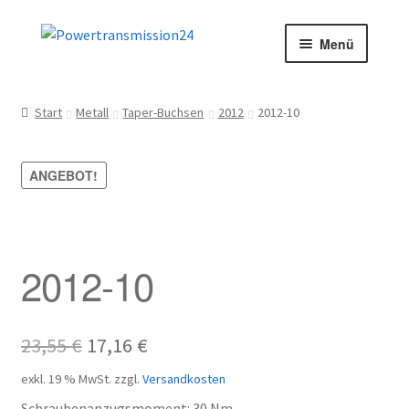
Zur
Zum
Menü
Navigation
Inhalt
springen
springen
Start
Start
Metall
Taper-Buchsen
2012
2012-10
AGB
ANGEBOT!
Blog
Datenschutz
2012-10
Impressum
Kasse
Ursprünglicher
Aktueller
23,55
€
17,16
€
Preis
Preis
Kontakt
exkl. 19 % MwSt.
zzgl.
Versandkosten
Schraubenanzugsmoment: 30 Nm