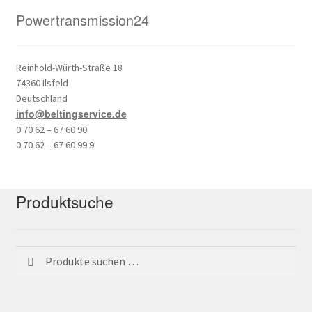
Powertransmission24
Reinhold-Würth-Straße 18
74360 Ilsfeld
Deutschland
info@beltingservice.de
0 70 62 – 67 60 90
0 70 62 – 67 60 99 9
Produktsuche
Suchen
Suchen
nach: