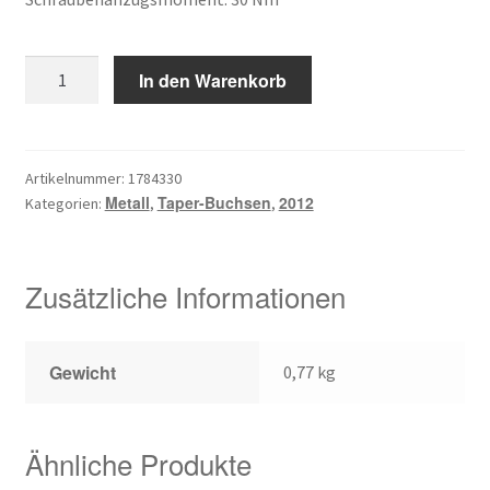
war:
ist:
Kundeninformationen
23,55 €
17,16 €.
2012-
Mein Konto
In den Warenkorb
10
Menge
Shop
Artikelnummer:
1784330
Versandarten
Metall
Taper-Buchsen
2012
Kategorien:
,
,
Warenkorb
Zusätzliche Informationen
Wiederruf
Zahlungsarten
Gewicht
0,77 kg
Ähnliche Produkte