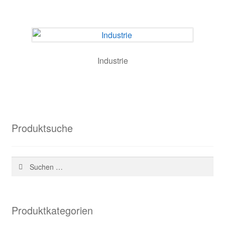
Kundeninformationen
Mein Konto
Industrie
Shop
Versandarten
Warenkorb
Produktsuche
Wiederruf
Suchen
Zahlungsarten
nach:
Produktkategorien