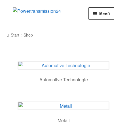
Zur
Zum
Menü
Navigation
Inhalt
springen
springen
Start
Start
Shop
AGB
Blog
Datenschutz
Automotive Technologie
Impressum
Kasse
Kontakt
Metall