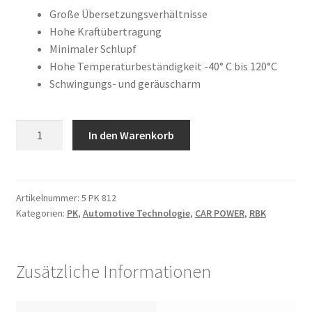
war:
ist:
Kundeninformationen
Große Übersetzungsverhältnisse
Hohe Kraftübertragung
22,09 €
19,98 €.
Minimaler Schlupf
Mein Konto
Hohe Temperaturbeständigkeit -40° C bis 120°C
Schwingungs- und geräuscharm
Shop
Versandarten
5
In den Warenkorb
PK
Warenkorb
812
Menge
Wiederruf
Artikelnummer:
5 PK 812
Kategorien:
PK
,
Automotive Technologie
,
CAR POWER
,
RBK
Zahlungsarten
Zusätzliche Informationen