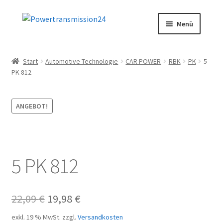
Zur
Zum
Menü
Navigation
Inhalt
springen
springen
Start
Start
Automotive Technologie
CAR POWER
RBK
PK
5
PK 812
AGB
Blog
ANGEBOT!
Datenschutz
Impressum
5 PK 812
Kasse
Ursprünglicher
Aktueller
22,09
€
19,98
€
Kontakt
Preis
Preis
exkl. 19 % MwSt.
zzgl.
Versandkosten