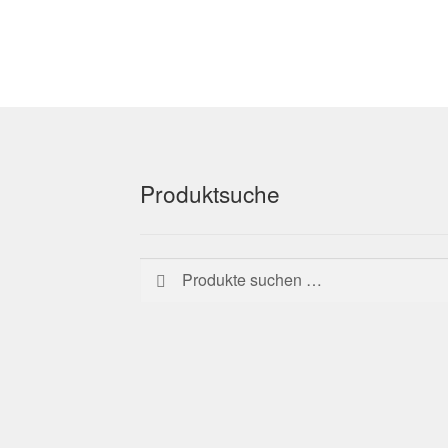
Produktsuche
Suchen
Suchen
nach: