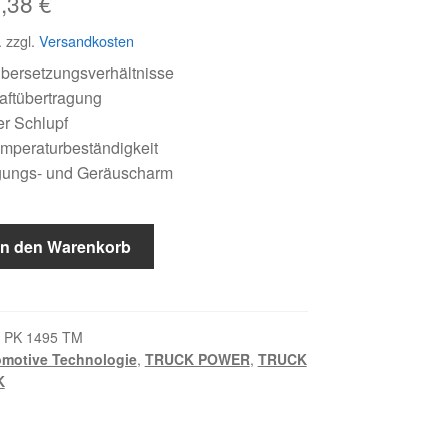
sprünglicher
Aktueller
4,38
€
eis
Preis
.
zzgl.
Versandkosten
r:
ist:
bersetzungsverhältnisse
aftübertragung
,03 €
44,38 €.
r Schlupf
mperaturbeständigkeit
ungs- und Geräuscharm
In den Warenkorb
 PK 1495 TM
motive Technologie
,
TRUCK POWER
,
TRUCK
K