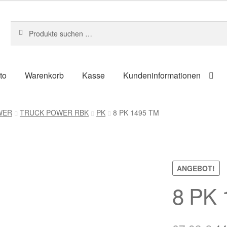
Suchen
Suchen
nach:
to
Warenkorb
Kasse
Kundeninformationen
um
Kasse
Kontakt
Kundeninformationen
Mein Konto
Shop
WER
TRUCK POWER RBK
PK
8 PK 1495 TM
ahlungsarten
ANGEBOT!
8 PK 