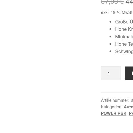
Ur
67,03
€
4
Pr
exkl. 19 % MwSt
wa
Große Ü
Hohe Kr
67
Minimale
Hohe Te
Schwing
8
PK
1495
TM
Menge
Artikelnummer:
8
Kategorien:
Auto
POWER RBK
,
P