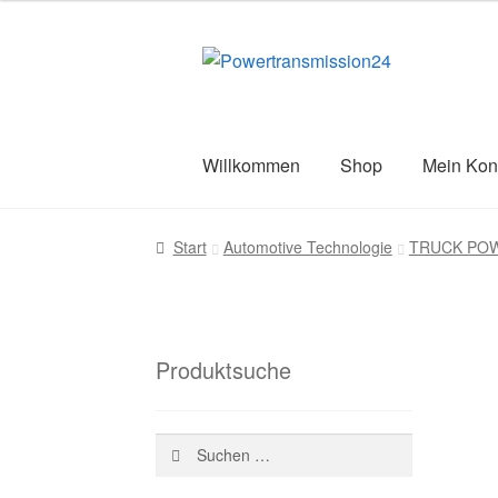
war:
ist:
67,03 €
44,38 €.
Zur
Zum
Navigation
Inhalt
springen
springen
Willkommen
Shop
Mein Kon
Start
AGB
Blog
Datenschutz
Impress
Start
Automotive Technologie
TRUCK PO
Versandarten
Warenkorb
Wiederruf
Z
Produktsuche
Suchen
nach: