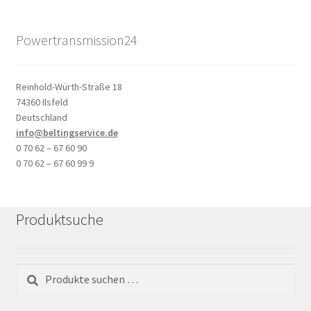
Powertransmission24
Reinhold-Würth-Straße 18
74360 Ilsfeld
Deutschland
info@beltingservice.de
0 70 62 – 67 60 90
0 70 62 – 67 60 99 9
Produktsuche
Suchen
Suchen
nach: