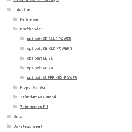
Industrie
Keilriemen
Kraftbänder
optibelt KB BLUE POWER
optibelt KB RED POWER 3
optibelt KB SK
optibelt KB VB
optibelt SUPER KBX-POWER
Rippenbänder
Zahnriemen Gummi
Zahnriemen PU
Metall
Unkategorisiert