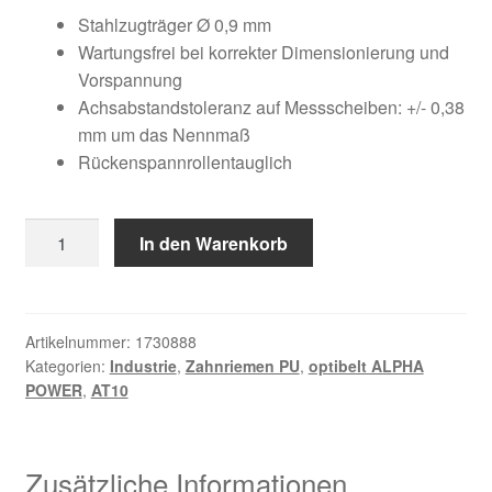
Kundeninformationen
war:
ist:
Stahlzugträger Ø 0,9 mm
Wartungsfrei bei korrekter Dimensionierung und
83,36 €
30,19 €.
Mein Konto
Vorspannung
Achsabstandstoleranz auf Messscheiben: +/- 0,38
mm um das Nennmaß
Shop
Rückenspannrollentauglich
Versandarten
10
In den Warenkorb
Warenkorb
AT10
/
Wiederruf
1400
AP
Artikelnummer:
1730888
Kategorien:
Industrie
,
Zahnriemen PU
,
optibelt ALPHA
Menge
Zahlungsarten
POWER
,
AT10
Zusätzliche Informationen