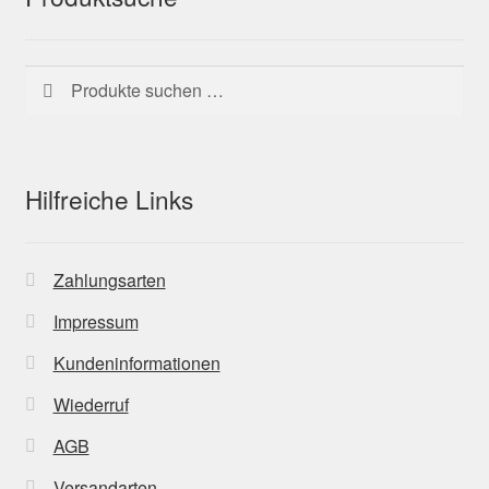
Suchen
Suchen
nach:
Hilfreiche Links
Zahlungsarten
Impressum
Kundeninformationen
Wiederruf
AGB
Versandarten