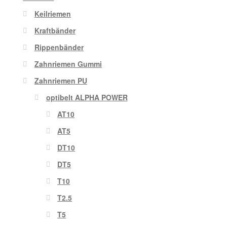
Keilriemen
Kraftbänder
Rippenbänder
Zahnriemen Gummi
Zahnriemen PU
optibelt ALPHA POWER
AT10
AT5
DT10
DT5
T10
T2.5
T5