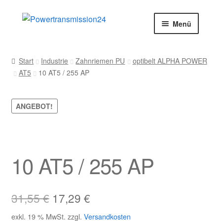
Zur
Zum
Menü
Navigation
Inhalt
springen
springen
Start
Start
Industrie
Zahnriemen PU
optibelt ALPHA POWER
AT5
10 AT5 / 255 AP
AGB
Blog
ANGEBOT!
Datenschutz
Impressum
10 AT5 / 255 AP
Kasse
Ursprünglicher
Aktueller
31,55
€
17,29
€
Kontakt
Preis
Preis
exkl. 19 % MwSt.
zzgl.
Versandkosten