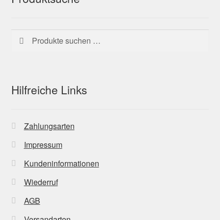
Suchen
Suchen
nach:
Hilfreiche Links
Zahlungsarten
Impressum
Kundeninformationen
Wiederruf
AGB
Versandarten