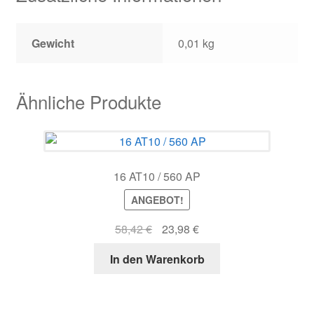
Gewicht
0,01 kg
Ähnliche Produkte
16 AT10 / 560 AP
ANGEBOT!
Ursprünglicher
Aktueller
58,42
€
23,98
€
Preis
Preis
In den Warenkorb
war:
ist:
58,42 €
23,98 €.