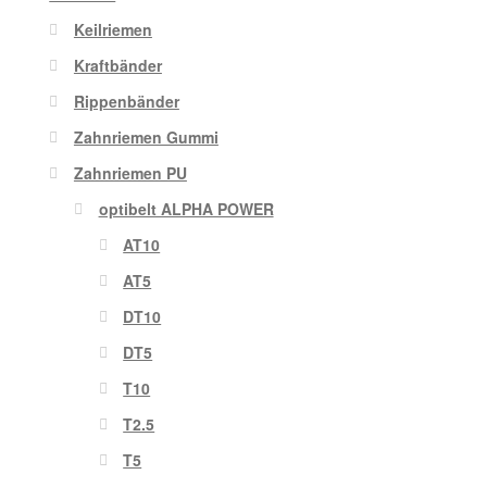
Keilriemen
Kraftbänder
Rippenbänder
Zahnriemen Gummi
Zahnriemen PU
optibelt ALPHA POWER
AT10
AT5
DT10
DT5
T10
T2.5
T5