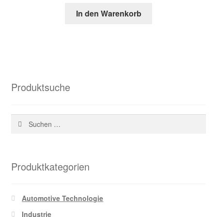
Preis
Preis
In den Warenkorb
war:
ist:
157,14 €
48,57 €.
Produktsuche
Suchen
nach:
Produktkategorien
Automotive Technologie
Industrie