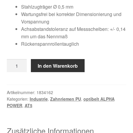
Kundeninformationen
war:
ist:
Stahlzugträger Ø 0,5 mm
Wartungsfrei bei korrekter Dimensionierung und
31,55 €
17,29 €.
Mein Konto
Vorspannung
Achsabstandstoleranz auf Messscheiben: +/- 0,14
mm um das Nennmaß
Shop
Rückenspannrollentauglich
Versandarten
10
In den Warenkorb
Warenkorb
AT5
/
Wiederruf
255
AP
Artikelnummer:
1834162
Kategorien:
Industrie
,
Zahnriemen PU
,
optibelt ALPHA
Menge
Zahlungsarten
POWER
,
AT5
Zusätzliche Informationen