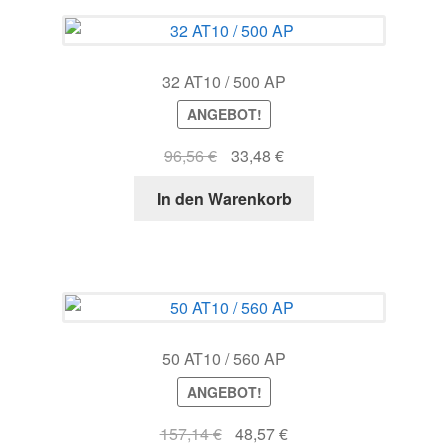
32 AT10 / 500 AP
ANGEBOT!
Ursprünglicher
Aktueller
96,56
€
33,48
€
Preis
Preis
In den Warenkorb
war:
ist:
96,56 €
33,48 €.
50 AT10 / 560 AP
ANGEBOT!
Ursprünglicher
Aktueller
157,14
€
48,57
€