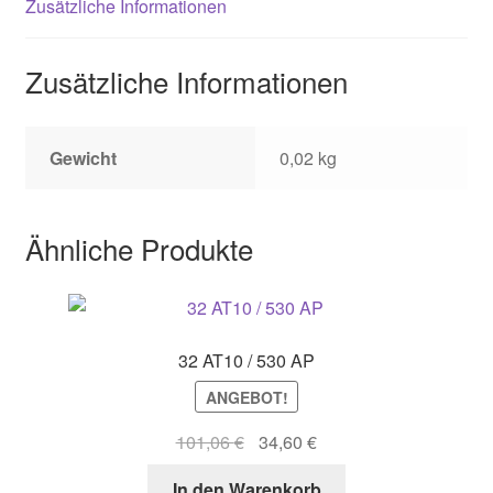
Zusätzliche Informationen
Zusätzliche Informationen
Gewicht
0,02 kg
Ähnliche Produkte
32 AT10 / 530 AP
ANGEBOT!
Ursprünglicher
Aktueller
101,06
€
34,60
€
Preis
Preis
In den Warenkorb