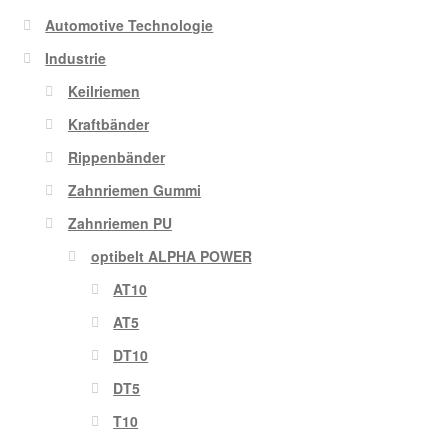
Automotive Technologie
Industrie
Keilriemen
Kraftbänder
Rippenbänder
Zahnriemen Gummi
Zahnriemen PU
optibelt ALPHA POWER
AT10
AT5
DT10
DT5
T10