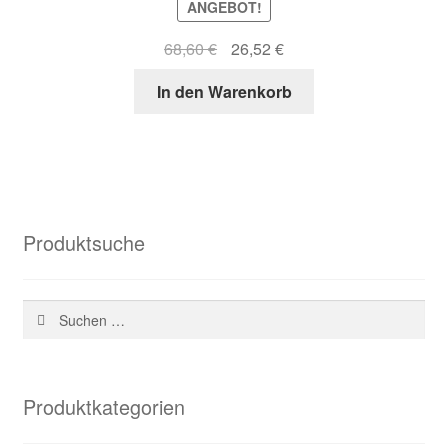
ANGEBOT!
Ursprünglicher
Aktueller
68,60
€
26,52
€
Preis
Preis
In den Warenkorb
war:
ist:
68,60 €
26,52 €.
Produktsuche
Suchen
nach:
Produktkategorien