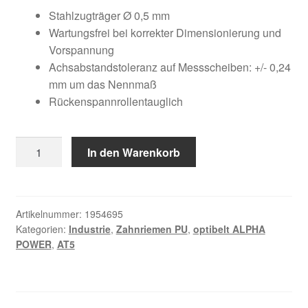
Kundeninformationen
war:
ist:
Stahlzugträger Ø 0,5 mm
Wartungsfrei bei korrekter Dimensionierung und
46,02 €
20,89 €.
Mein Konto
Vorspannung
Achsabstandstoleranz auf Messscheiben: +/- 0,24
mm um das Nennmaß
Shop
Rückenspannrollentauglich
Versandarten
10
In den Warenkorb
Warenkorb
AT5
/
Wiederruf
710
AP
Artikelnummer:
1954695
Kategorien:
Industrie
,
Zahnriemen PU
,
optibelt ALPHA
Menge
Zahlungsarten
POWER
,
AT5