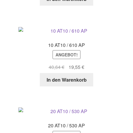
war:
ist:
101,06 €
34,60 €.
10 AT10 / 610 AP
ANGEBOT!
Ursprünglicher
Aktueller
40,64
€
19,55
€
Preis
Preis
In den Warenkorb
war:
ist:
40,64 €
19,55 €.
20 AT10 / 530 AP