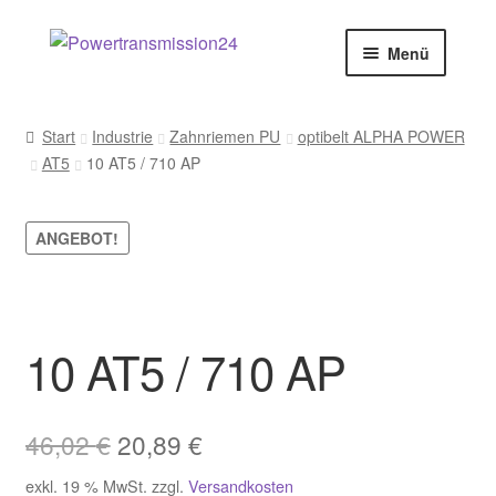
Zur
Zum
Menü
Navigation
Inhalt
springen
springen
Start
Start
Industrie
Zahnriemen PU
optibelt ALPHA POWER
AT5
10 AT5 / 710 AP
AGB
Blog
ANGEBOT!
Datenschutz
Impressum
10 AT5 / 710 AP
Kasse
Ursprünglicher
Aktueller
46,02
€
20,89
€
Kontakt
Preis
Preis
exkl. 19 % MwSt.
zzgl.
Versandkosten