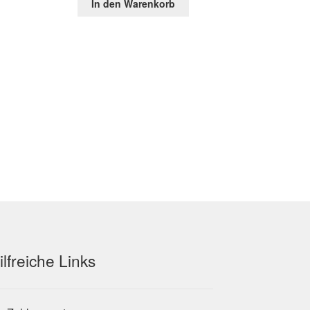
In den Warenkorb
war:
ist:
9 €.
82,35 €
29,94 €.
ilfreiche Links