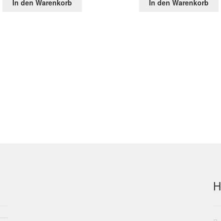
In den Warenkorb
In den Warenkorb
war:
ist:
war:
ist:
46,02 €
20,89 €.
151,60 €
47,1
H