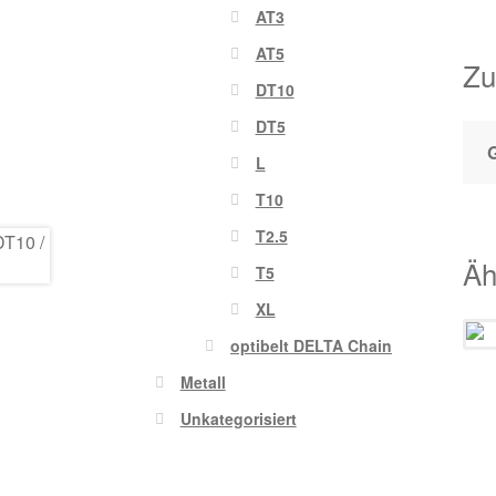
AT3
AT5
Zu
DT10
DT5
L
T10
T2.5
Äh
T5
XL
optibelt DELTA Chain
Metall
Unkategorisiert