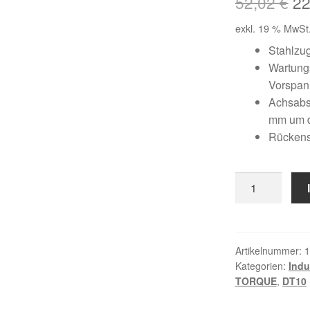
Ur
52,02
€
2
Pr
exkl. 19 % MwSt
wa
Stahlzu
Wartungs
52
Vorspa
Achsabst
mm um 
Rückens
10
DT10
/
1000
Menge
Artikelnummer:
1
Kategorien:
Indu
TORQUE
,
DT10