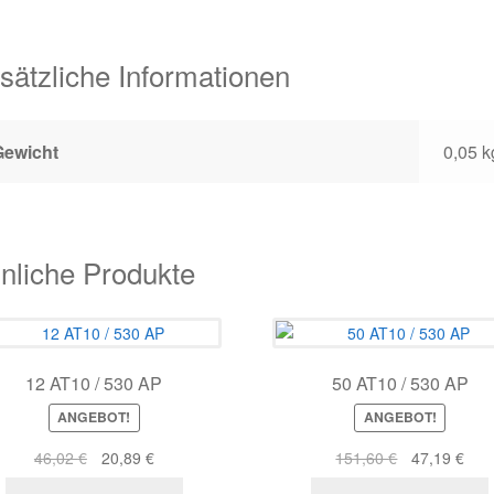
sätzliche Informationen
Gewicht
0,05 k
nliche Produkte
12 AT10 / 530 AP
50 AT10 / 530 AP
ANGEBOT!
ANGEBOT!
Ursprünglicher
Aktueller
Ursprünglich
Aktu
46,02
€
20,89
€
151,60
€
47,19
€
Preis
Preis
Preis
Prei