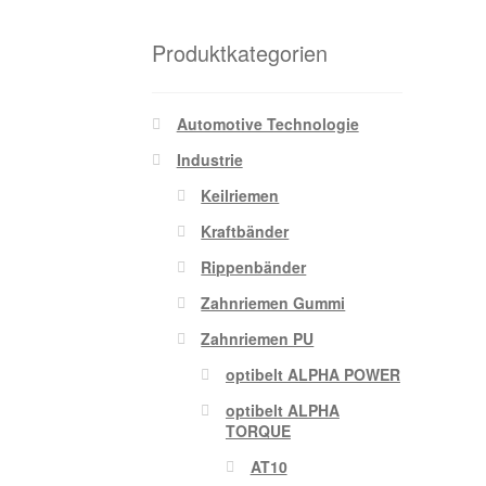
Produktkategorien
Automotive Technologie
Industrie
Keilriemen
Kraftbänder
Rippenbänder
Zahnriemen Gummi
Zahnriemen PU
optibelt ALPHA POWER
optibelt ALPHA
TORQUE
AT10