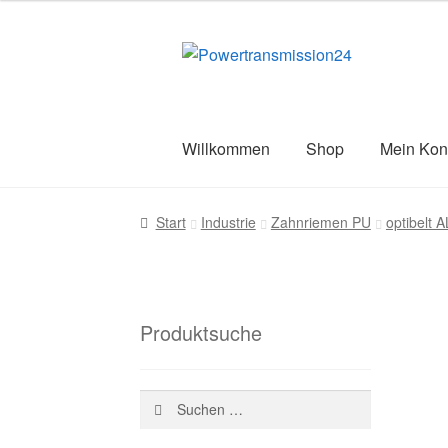
war:
ist:
52,02 €
22,39 €.
Zur
Zum
Navigation
Inhalt
springen
springen
Willkommen
Shop
Mein Kon
Start
AGB
Blog
Datenschutz
Impress
Start
Industrie
Zahnriemen PU
optibelt
Versandarten
Warenkorb
Wiederruf
Z
Produktsuche
Suchen
nach: