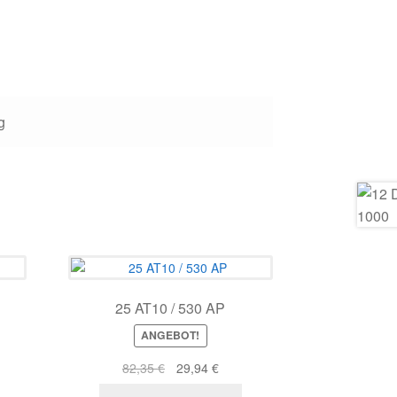
g
25 AT10 / 530 AP
ANGEBOT!
er
eller
Ursprünglicher
Aktueller
82,35
€
29,94
€
s
Preis
Preis