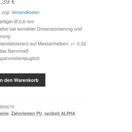
sprünglicher
Aktueller
2,39
€
eis
Preis
.
zzgl.
Versandkosten
r:
ist:
gträger Ø 0,6 mm
frei bei korrekter Dimensionierung und
,02 €
22,39 €.
nnung
andstoleranz auf Messscheiben: +/- 0,32
das Nennmaß
pannrollentauglich
In den Warenkorb
859079
strie
,
Zahnriemen PU
,
optibelt ALPHA