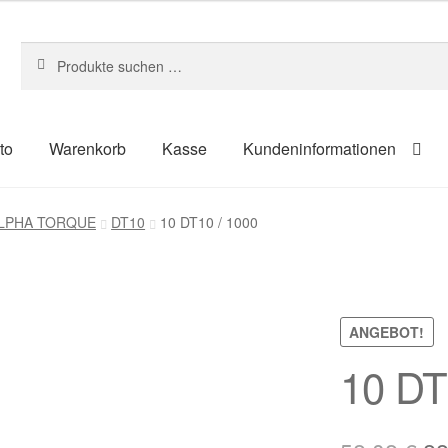
Suchen
Suchen
nach:
to
Warenkorb
Kasse
Kundeninformationen
um
Kasse
Kontakt
Kundeninformationen
Mein Konto
Shop
 ALPHA TORQUE
DT10
10 DT10 / 1000
ahlungsarten
ANGEBOT!
10 DT