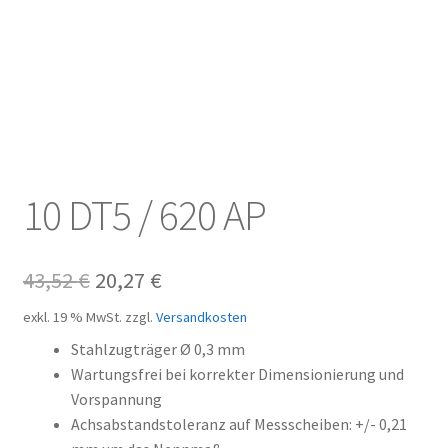
Kundeninformationen
Mein Konto
Shop
Versandarten
10 DT5 / 620 AP
Warenkorb
Ursprünglicher
Aktueller
43,52
€
20,27
€
Wiederruf
Preis
Preis
exkl. 19 % MwSt.
zzgl.
Versandkosten
Zahlungsarten
war:
ist:
Stahlzugträger Ø 0,3 mm
Wartungsfrei bei korrekter Dimensionierung und
43,52 €
20,27 €.
Vorspannung
Achsabstandstoleranz auf Messscheiben: +/- 0,21