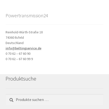
Powertransmission24
Reinhold-Würth-Straße 18
74360 Ilsfeld
Deutschland
info@beltingservice.de
0 70 62 – 67 60 90
0 70 62 – 67 60 99 9
Produktsuche
Suchen
Suchen
nach: