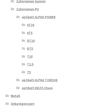
Zahnriemen Gummi
Zahnriemen PU
optibelt ALPHA POWER
AT10
AT5
DT10
DT5
T10
T2.5
T5
optibelt ALPHA TORQUE
optibelt DELTA Chain
Metall
Unkategorisiert