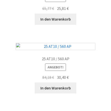
Ursprünglicher
Aktueller
65,77
€
25,81
€
Preis
Preis
In den Warenkorb
war:
ist:
65,77 €
25,81 €.
25 AT10 / 560 AP
ANGEBOT!
Ursprünglicher
Aktueller
84,18
€
30,40
€
Preis
Preis
In den Warenkorb
war:
ist:
84,18 €
30,40 €.