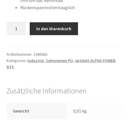
mm um das Nennmaß
Rückenspannrollentauglich
10
In den Warenkorb
DT5
/
620
AP
Artikelnummer:
1946962
Kategorien:
Industrie
,
Zahnriemen PU
,
optibelt ALPHA POWER
,
Menge
DT5
Zusätzliche Informationen
Gewicht
0,01 kg