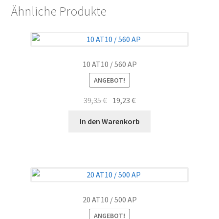
Ähnliche Produkte
10 AT10 / 560 AP
ANGEBOT!
Ursprünglicher
Aktueller
39,35
€
19,23
€
Preis
Preis
In den Warenkorb
war:
ist:
39,35 €
19,23 €.
20 AT10 / 500 AP
ANGEBOT!