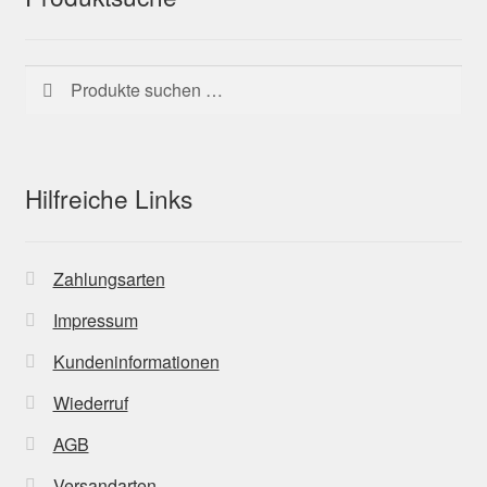
Suchen
Suchen
nach:
Hilfreiche Links
Zahlungsarten
Impressum
Kundeninformationen
Wiederruf
AGB
Versandarten