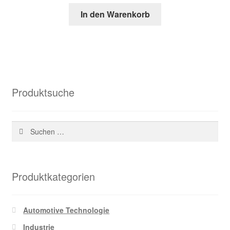
Preis
Preis
In den Warenkorb
war:
ist:
46,35 €
20,97 €.
Produktsuche
Suchen
nach:
Produktkategorien
Automotive Technologie
Industrie