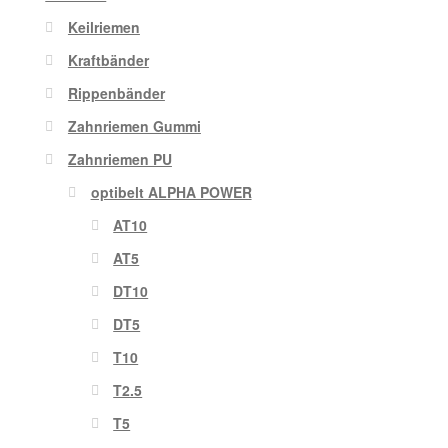
Keilriemen
Kraftbänder
Rippenbänder
Zahnriemen Gummi
Zahnriemen PU
optibelt ALPHA POWER
AT10
AT5
DT10
DT5
T10
T2.5
T5