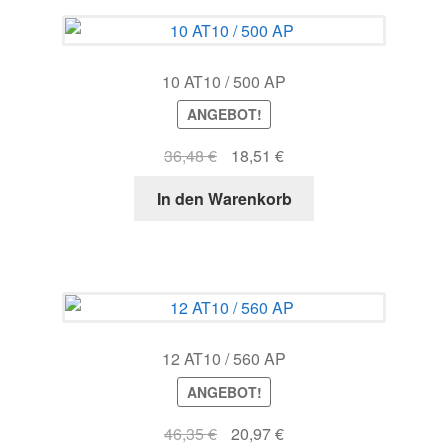
10 AT10 / 500 AP
ANGEBOT!
Ursprünglicher
Aktueller
36,48
€
18,51
€
Preis
Preis
In den Warenkorb
war:
ist:
36,48 €
18,51 €.
12 AT10 / 560 AP
ANGEBOT!
Ursprünglicher
Aktueller
46,35
€
20,97
€