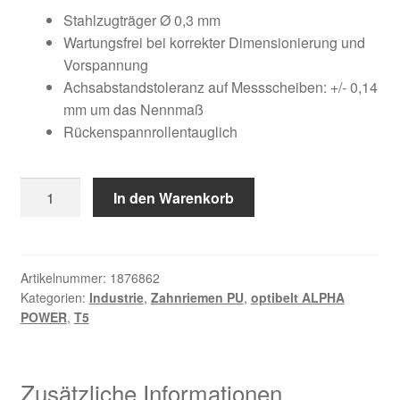
Kundeninformationen
war:
ist:
Stahlzugträger Ø 0,3 mm
Wartungsfrei bei korrekter Dimensionierung und
25,12 €
15,68 €.
Mein Konto
Vorspannung
Achsabstandstoleranz auf Messscheiben: +/- 0,14
mm um das Nennmaß
Shop
Rückenspannrollentauglich
Versandarten
10
In den Warenkorb
Warenkorb
T5
/
Wiederruf
220
AP
Artikelnummer:
1876862
Kategorien:
Industrie
,
Zahnriemen PU
,
optibelt ALPHA
Menge
Zahlungsarten
POWER
,
T5
Zusätzliche Informationen