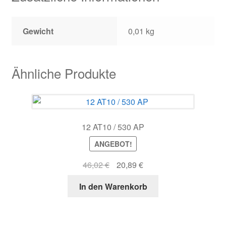
Gewicht
0,01 kg
Ähnliche Produkte
12 AT10 / 530 AP
ANGEBOT!
Ursprünglicher
Aktueller
46,02
€
20,89
€
Preis
Preis
In den Warenkorb
war:
ist:
46,02 €
20,89 €.