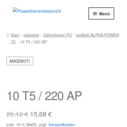
Zur
Zum
Menü
Navigation
Inhalt
springen
springen
Start
Start
Industrie
Zahnriemen PU
optibelt ALPHA POWER
T5
10 T5 / 220 AP
AGB
Blog
ANGEBOT!
Datenschutz
Impressum
10 T5 / 220 AP
Kasse
Ursprünglicher
Aktueller
25,12
€
15,68
€
Kontakt
Preis
Preis
exkl. 19 % MwSt.
zzgl.
Versandkosten