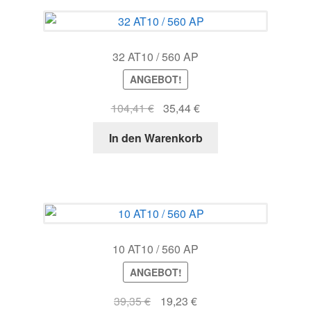
32 AT10 / 560 AP
ANGEBOT!
Ursprünglicher
Aktueller
104,41
€
35,44
€
Preis
Preis
In den Warenkorb
war:
ist:
104,41 €
35,44 €.
10 AT10 / 560 AP
ANGEBOT!
Ursprünglicher
Aktueller
39,35
€
19,23
€