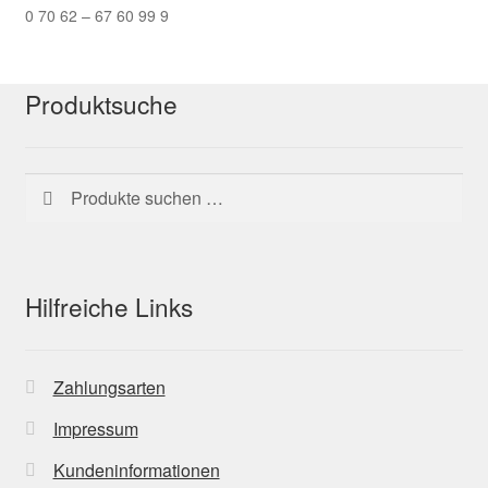
0 70 62 – 67 60 99 9
Produktsuche
Suchen
Suchen
nach:
Hilfreiche Links
Zahlungsarten
Impressum
Kundeninformationen