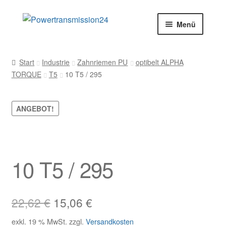
Zur
Zum
Menü
Navigation
Inhalt
springen
springen
Start
Start
Industrie
Zahnriemen PU
optibelt ALPHA
TORQUE
T5
10 T5 / 295
AGB
Blog
ANGEBOT!
Datenschutz
Impressum
10 T5 / 295
Kasse
Ursprünglicher
Aktueller
22,62
€
15,06
€
Kontakt
Preis
Preis
exkl. 19 % MwSt.
zzgl.
Versandkosten