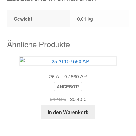
Gewicht
0,01 kg
Ähnliche Produkte
25 AT10 / 560 AP
ANGEBOT!
Ursprünglicher
Aktueller
84,18
€
30,40
€
Preis
Preis
In den Warenkorb
war:
ist:
84,18 €
30,40 €.