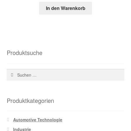
Preis
Preis
In den Warenkorb
war:
ist:
39,35 €
19,23 €.
Produktsuche
Suchen
nach:
Produktkategorien
Automotive Technologie
Industrie