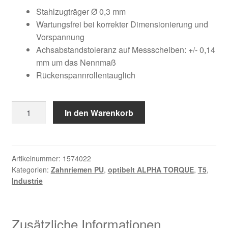
Kundeninformationen
war:
ist:
Stahlzugträger Ø 0,3 mm
Wartungsfrei bei korrekter Dimensionierung und
22,62 €
15,06 €.
Mein Konto
Vorspannung
Achsabstandstoleranz auf Messscheiben: +/- 0,14
mm um das Nennmaß
Shop
Rückenspannrollentauglich
Versandarten
10
In den Warenkorb
Warenkorb
T5
/
Wiederruf
295
Menge
Artikelnummer:
1574022
Kategorien:
Zahnriemen PU
,
optibelt ALPHA TORQUE
,
T5
,
Zahlungsarten
Industrie
Zusätzliche Informationen