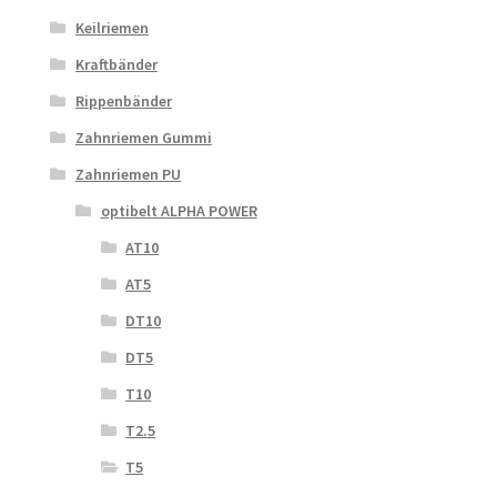
Keilriemen
Kraftbänder
Rippenbänder
Zahnriemen Gummi
Zahnriemen PU
optibelt ALPHA POWER
AT10
AT5
DT10
DT5
T10
T2.5
T5