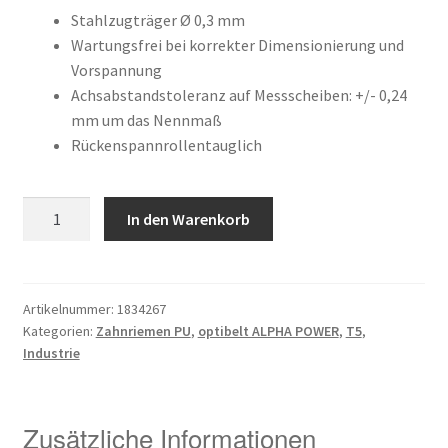
war:
ist:
Kundeninformationen
Stahlzugträger Ø 0,3 mm
Wartungsfrei bei korrekter Dimensionierung und
37,16 €
18,68 €.
Vorspannung
Mein Konto
Achsabstandstoleranz auf Messscheiben: +/- 0,24
mm um das Nennmaß
Shop
Rückenspannrollentauglich
Versandarten
10
In den Warenkorb
Warenkorb
T5
/
675
Wiederruf
AP
Artikelnummer:
1834267
Kategorien:
Zahnriemen PU
,
optibelt ALPHA POWER
,
T5
,
Menge
Zahlungsarten
Industrie
Zusätzliche Informationen