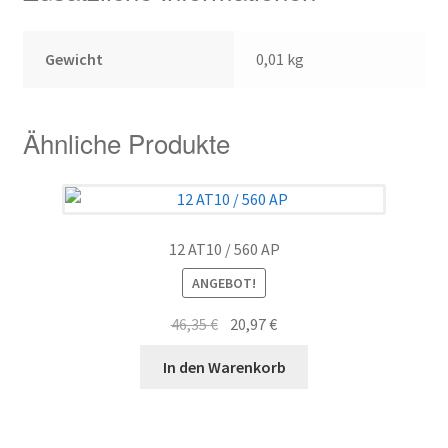
Gewicht
0,01 kg
Ähnliche Produkte
12 AT10 / 560 AP
ANGEBOT!
Ursprünglicher
Aktueller
46,35
€
20,97
€
Preis
Preis
In den Warenkorb
war:
ist:
46,35 €
20,97 €.