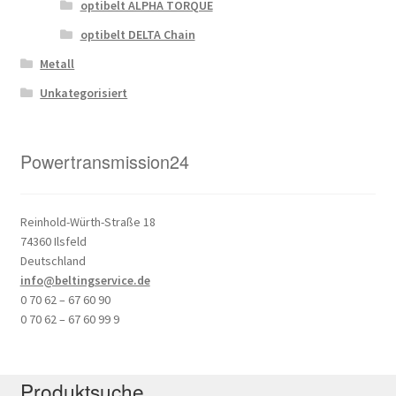
optibelt ALPHA TORQUE
optibelt DELTA Chain
Metall
Unkategorisiert
Powertransmission24
Reinhold-Würth-Straße 18
74360 Ilsfeld
Deutschland
info@beltingservice.de
0 70 62 – 67 60 90
0 70 62 – 67 60 99 9
Produktsuche