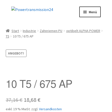
Zur
Zum
Menü
Navigation
Inhalt
springen
springen
Start
Start
Industrie
Zahnriemen PU
optibelt ALPHA POWER
T5
10 T5 / 675 AP
AGB
Blog
ANGEBOT!
Datenschutz
Impressum
10 T5 / 675 AP
Kasse
Ursprünglicher
Aktueller
37,16
€
18,68
€
Kontakt
Preis
Preis
exkl. 19 % MwSt.
zzgl.
Versandkosten