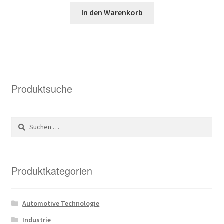
Preis
Preis
In den Warenkorb
war:
ist:
58,42 €
23,98 €.
Produktsuche
Suchen
nach:
Produktkategorien
Automotive Technologie
Industrie