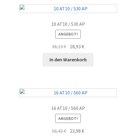
10 AT10 / 530 AP
ANGEBOT!
Ursprünglicher
Aktueller
38,13
€
18,93
€
Preis
Preis
In den Warenkorb
war:
ist:
38,13 €
18,93 €.
16 AT10 / 560 AP
ANGEBOT!
Ursprünglicher
Aktueller
58,42
€
23,98
€