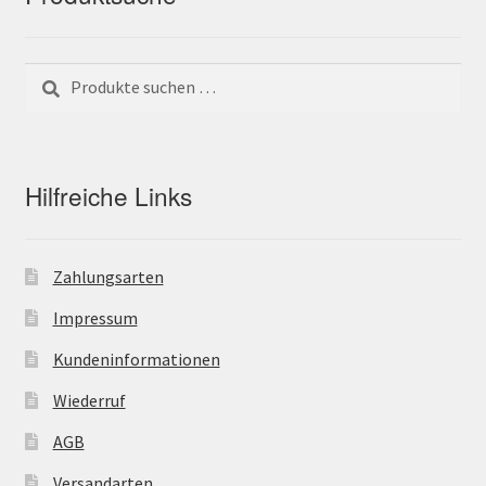
Suchen
Suchen
nach:
Hilfreiche Links
Zahlungsarten
Impressum
Kundeninformationen
Wiederruf
AGB
Versandarten