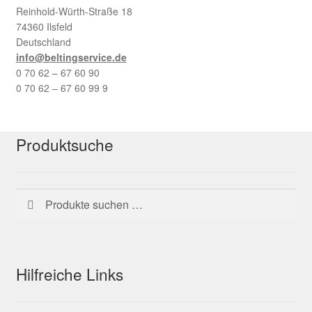
Reinhold-Würth-Straße 18
74360 Ilsfeld
Deutschland
info@beltingservice.de
0 70 62 – 67 60 90
0 70 62 – 67 60 99 9
Produktsuche
Suchen
Suchen
nach:
Hilfreiche Links