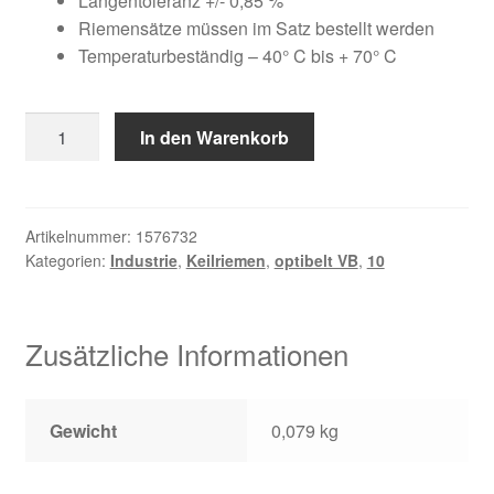
war:
ist:
Längentoleranz +/- 0,85 %
Kundeninformationen
Riemensätze müssen im Satz bestellt werden
20,93 €
16,82 €.
Temperaturbeständig – 40° C bis + 70° C
Mein Konto
10
In den Warenkorb
Shop
X
1215
Versandarten
Menge
Artikelnummer:
1576732
Warenkorb
Kategorien:
Industrie
,
Keilriemen
,
optibelt VB
,
10
Wiederruf
Zusätzliche Informationen
Zahlungsarten
Gewicht
0,079 kg