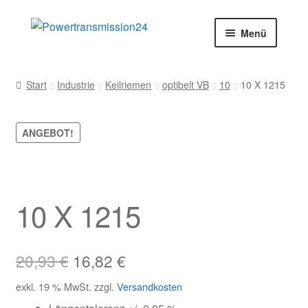
Zur
Zum
Menü
Navigation
Inhalt
springen
springen
Start
Start
Industrie
Keilriemen
optibelt VB
10
10 X 1215
AGB
ANGEBOT!
Blog
Datenschutz
10 X 1215
Impressum
Kasse
Ursprünglicher
Aktueller
20,93
€
16,82
€
Preis
Preis
Kontakt
exkl. 19 % MwSt.
zzgl.
Versandkosten