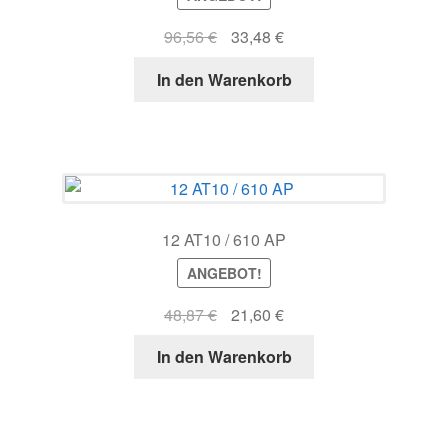
Ursprünglicher
Aktueller
96,56
€
33,48
€
Preis
Preis
In den Warenkorb
war:
ist:
96,56 €
33,48 €.
12 AT10 / 610 AP
ANGEBOT!
Ursprünglicher
Aktueller
48,87
€
21,60
€
Preis
Preis
In den Warenkorb
war:
ist:
48,87 €
21,60 €.