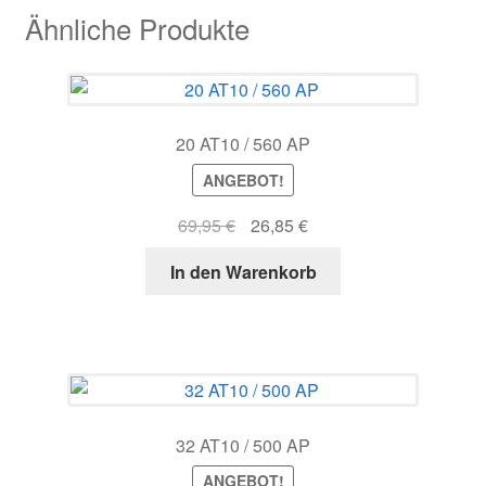
Ähnliche Produkte
20 AT10 / 560 AP
ANGEBOT!
Ursprünglicher
Aktueller
69,95
€
26,85
€
Preis
Preis
In den Warenkorb
war:
ist:
69,95 €
26,85 €.
32 AT10 / 500 AP
ANGEBOT!