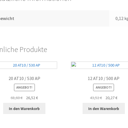
Gewicht
0,12 k
nliche Produkte
20 AT10 / 530 AP
12 AT10 / 500 AP
ANGEBOT!
ANGEBOT!
Ursprünglicher
Aktueller
Ursprünglicher
Aktuel
68,60
€
26,52
€
43,52
€
20,27
€
Preis
Preis
Preis
Preis
In den Warenkorb
In den Warenkorb
war:
ist:
war:
ist:
68,60 €
26,52 €.
43,52 €
20,27 