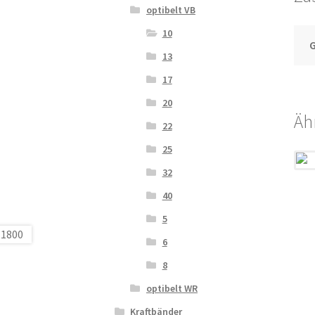
optibelt VB
10
13
17
20
Äh
22
25
32
40
5
6
8
optibelt WR
Kraftbänder