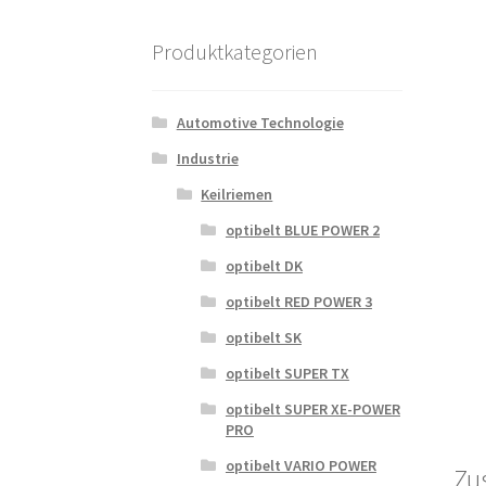
Produktkategorien
Automotive Technologie
Industrie
Keilriemen
optibelt BLUE POWER 2
optibelt DK
optibelt RED POWER 3
optibelt SK
optibelt SUPER TX
optibelt SUPER XE-POWER
PRO
optibelt VARIO POWER
Zu