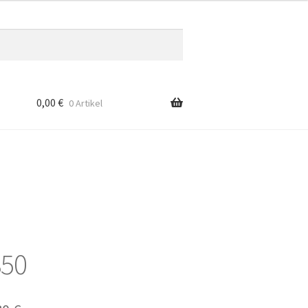
0,00
€
0 Artikel
850