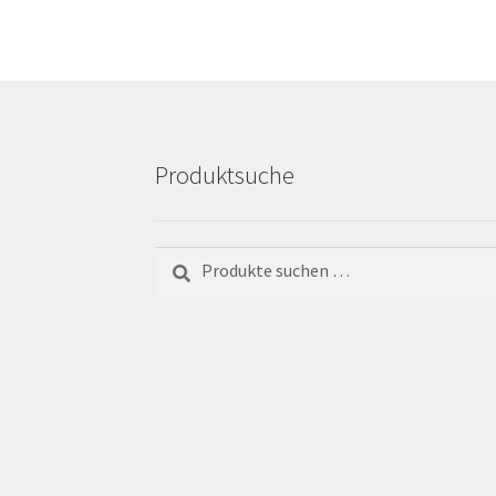
Produktsuche
Suchen
Suchen
nach: