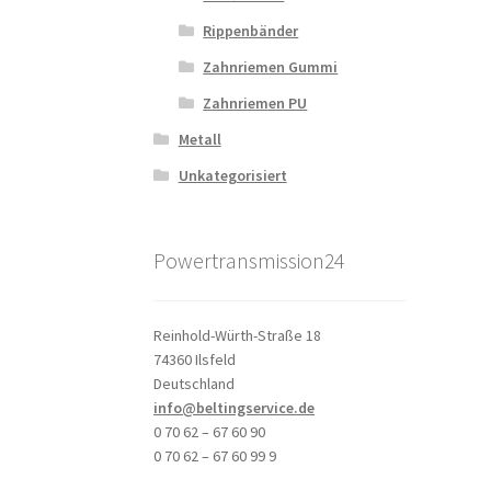
Rippenbänder
Zahnriemen Gummi
Zahnriemen PU
Metall
Unkategorisiert
Powertransmission24
Reinhold-Würth-Straße 18
74360 Ilsfeld
Deutschland
info@beltingservice.de
0 70 62 – 67 60 90
0 70 62 – 67 60 99 9