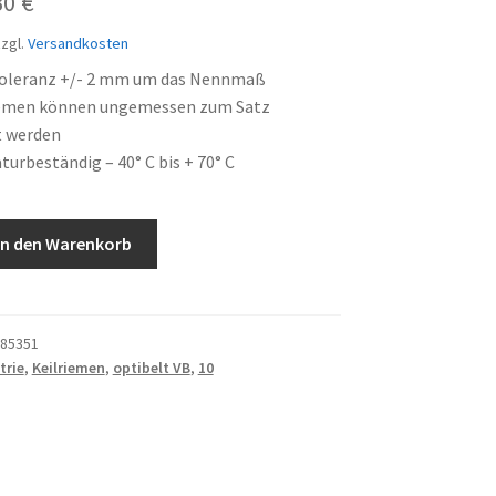
prünglicher
Aktueller
30
€
is
Preis
zgl.
Versandkosten
:
ist:
oleranz +/- 2 mm um das Nennmaß
iemen können ungemessen zum Satz
43 €
21,30 €.
t werden
urbeständig – 40° C bis + 70° C
In den Warenkorb
85351
trie
,
Keilriemen
,
optibelt VB
,
10