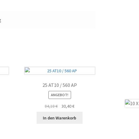
g
25 AT10 / 560 AP
ANGEBOT!
ler
Ursprünglicher
Aktueller
84,18
€
30,40
€
Preis
Preis
In den Warenkorb
war:
ist:
€.
84,18 €
30,40 €.