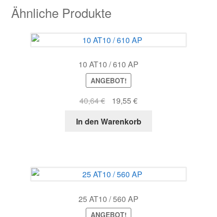
Ähnliche Produkte
10 AT10 / 610 AP
ANGEBOT!
Ursprünglicher
Aktueller
40,64
€
19,55
€
Preis
Preis
In den Warenkorb
war:
ist:
40,64 €
19,55 €.
25 AT10 / 560 AP
ANGEBOT!