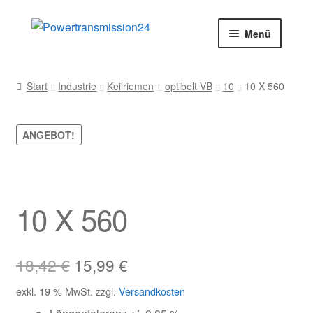
Zur
Zum
Menü
Navigation
Inhalt
springen
springen
Start
Start
Industrie
Keilriemen
optibelt VB
10
10 X 560
AGB
ANGEBOT!
Blog
Datenschutz
10 X 560
Impressum
Kasse
Ursprünglicher
Aktueller
18,42
€
15,99
€
Preis
Preis
Kontakt
exkl. 19 % MwSt.
zzgl.
Versandkosten