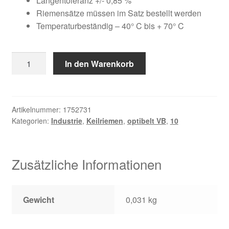
war:
ist:
Längentoleranz +/- 0,85 %
Kundeninformationen
Riemensätze müssen im Satz bestellt werden
18,42 €
15,99 €.
Temperaturbeständig – 40° C bis + 70° C
Mein Konto
10
In den Warenkorb
Shop
X
560
Versandarten
Menge
Artikelnummer:
1752731
Warenkorb
Kategorien:
Industrie
,
Keilriemen
,
optibelt VB
,
10
Wiederruf
Zusätzliche Informationen
Zahlungsarten
Gewicht
0,031 kg