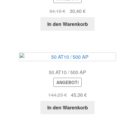
Ursprünglicher
Aktueller
84,18
€
30,40
€
Preis
Preis
In den Warenkorb
war:
ist:
84,18 €
30,40 €.
50 AT10 / 500 AP
ANGEBOT!
Ursprünglicher
Aktueller
144,25
€
45,36
€
Preis
Preis
In den Warenkorb
war:
ist:
144,25 €
45,36 €.