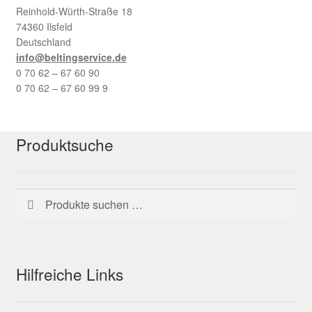
Reinhold-Würth-Straße 18
74360 Ilsfeld
Deutschland
info@beltingservice.de
0 70 62 – 67 60 90
0 70 62 – 67 60 99 9
Produktsuche
Suchen
Suchen
nach:
Hilfreiche Links