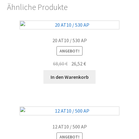
Ähnliche Produkte
20 AT10 / 530 AP
ANGEBOT!
Ursprünglicher
Aktueller
68,60
€
26,52
€
Preis
Preis
In den Warenkorb
war:
ist:
68,60 €
26,52 €.
12 AT10 / 500 AP
ANGEBOT!