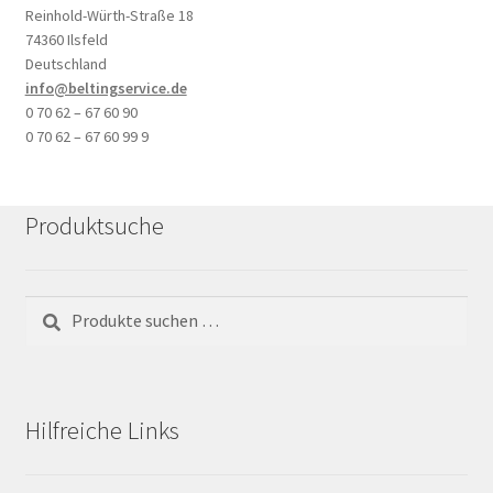
Reinhold-Würth-Straße 18
74360 Ilsfeld
Deutschland
info@beltingservice.de
0 70 62 – 67 60 90
0 70 62 – 67 60 99 9
Produktsuche
Suchen
Suchen
nach:
Hilfreiche Links