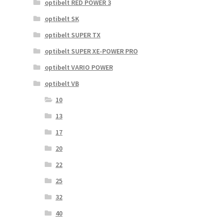
optibelt RED POWER 3
optibelt SK
optibelt SUPER TX
optibelt SUPER XE-POWER PRO
optibelt VARIO POWER
optibelt VB
10
13
17
20
22
25
32
40