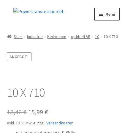
Zur
Zum
Menü
Navigation
Inhalt
springen
springen
Start
Start
Industrie
Keilriemen
optibelt VB
10
10 X 710
AGB
ANGEBOT!
Blog
Datenschutz
10 X 710
Impressum
Kasse
Ursprünglicher
Aktueller
18,42
€
15,99
€
Preis
Preis
Kontakt
exkl. 19 % MwSt.
zzgl.
Versandkosten
Längentoleranz +/- 0,85 %