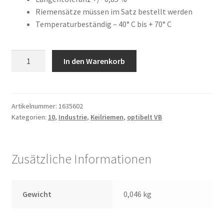
war:
ist:
Kundeninformationen
Riemensätze müssen im Satz bestellt werden
18,42 €
15,99 €.
Temperaturbeständig – 40° C bis + 70° C
Mein Konto
10
In den Warenkorb
Shop
X
710
Versandarten
Menge
Artikelnummer:
1635602
Warenkorb
Kategorien:
10
,
Industrie
,
Keilriemen
,
optibelt VB
Wiederruf
Zusätzliche Informationen
Zahlungsarten
Gewicht
0,046 kg