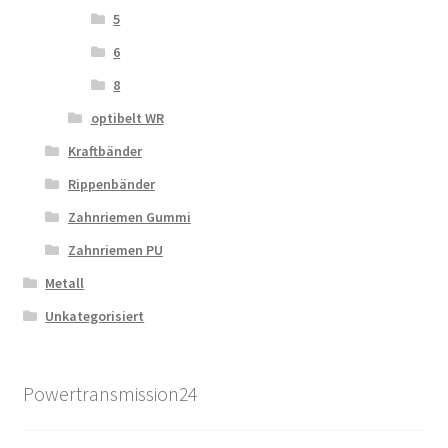
5
6
8
optibelt WR
Kraftbänder
Rippenbänder
Zahnriemen Gummi
Zahnriemen PU
Metall
Unkategorisiert
Powertransmission24