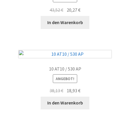
Ursprünglicher
Aktueller
43,52
€
20,27
€
Preis
Preis
In den Warenkorb
war:
ist:
43,52 €
20,27 €.
10 AT10 / 530 AP
ANGEBOT!
Ursprünglicher
Aktueller
38,13
€
18,93
€
Preis
Preis
In den Warenkorb
war:
ist:
38,13 €
18,93 €.