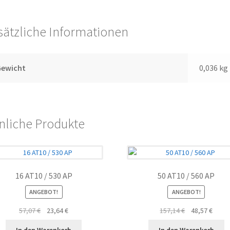
sätzliche Informationen
Gewicht
0,036 kg
nliche Produkte
16 AT10 / 530 AP
50 AT10 / 560 AP
ANGEBOT!
ANGEBOT!
Ursprünglicher
Aktueller
Ursprüngliche
Aktue
57,07
€
23,64
€
157,14
€
48,57
€
Preis
Preis
Preis
Preis
In den Warenkorb
In den Warenkorb