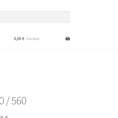
0,00
€
0 Artikel
0 / 560
prünglicher
Aktueller
05
€