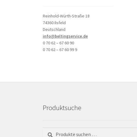
Reinhold-Würth-Straße 18
74360 Ilsfeld
Deutschland
info@beltingservice.de
0 70 62 – 67 60 90
0 70 62 – 67 60 99 9
Produktsuche
Suchen
Suchen