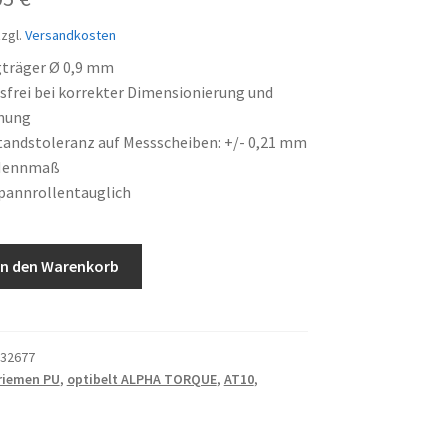
is
Preis
zgl.
Versandkosten
:
ist:
gträger Ø 0,9 mm
frei bei korrekter Dimensionierung und
65 €
19,05 €.
nung
andstoleranz auf Messscheiben: +/- 0,21 mm
Nennmaß
pannrollentauglich
In den Warenkorb
32677
riemen PU
,
optibelt ALPHA TORQUE
,
AT10
,