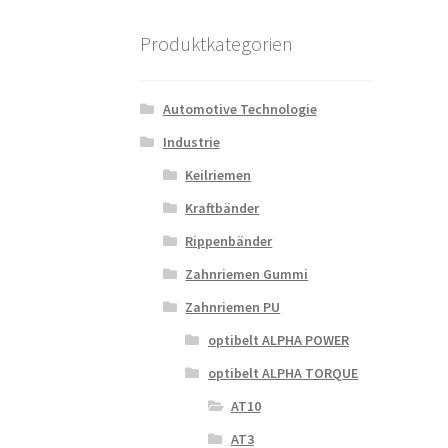
Produktkategorien
Automotive Technologie
Industrie
Keilriemen
Kraftbänder
Rippenbänder
Zahnriemen Gummi
Zahnriemen PU
optibelt ALPHA POWER
optibelt ALPHA TORQUE
AT10
AT3