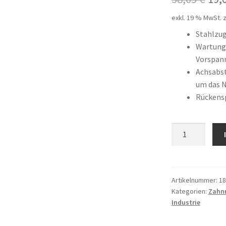
Pre
exkl. 19 % MwSt.
z
war
Stahlzu
Wartungs
38,
Vorspan
Achsabst
um das 
Rückens
12
AT10
/
560
Menge
Artikelnummer:
18
Kategorien:
Zahn
Industrie