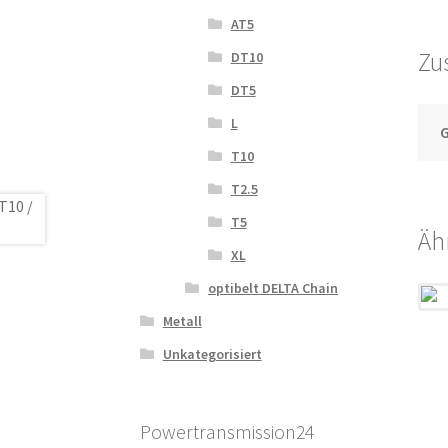
AT5
Zu
DT10
DT5
L
T10
T2.5
T5
Äh
XL
optibelt DELTA Chain
Metall
Unkategorisiert
Powertransmission24