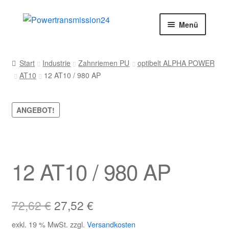
Zur
Zum
Menü
Navigation
Inhalt
springen
springen
Start
Start
Industrie
Zahnriemen PU
optibelt ALPHA POWER
AT10
12 AT10 / 980 AP
AGB
Blog
ANGEBOT!
Datenschutz
Impressum
12 AT10 / 980 AP
Kasse
Ursprünglicher
Aktueller
72,62
€
27,52
€
Kontakt
Preis
Preis
exkl. 19 % MwSt.
zzgl.
Versandkosten