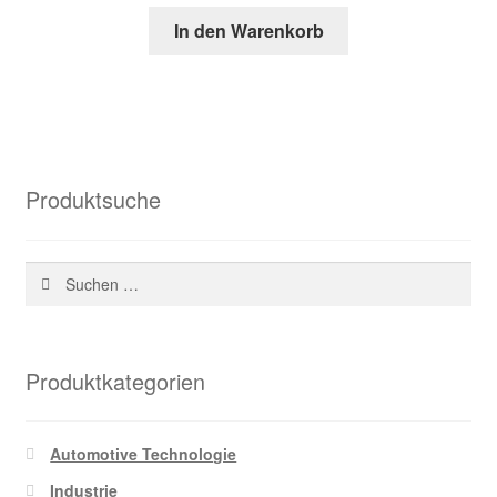
Preis
Preis
In den Warenkorb
war:
ist:
151,60 €
47,19 €.
Produktsuche
Suchen
nach:
Produktkategorien
Automotive Technologie
Industrie