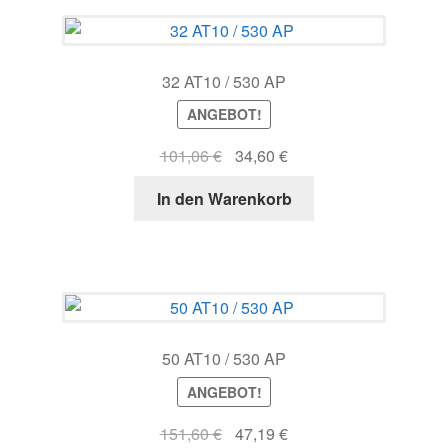
32 AT10 / 530 AP
ANGEBOT!
Ursprünglicher
Aktueller
101,06
€
34,60
€
Preis
Preis
In den Warenkorb
war:
ist:
101,06 €
34,60 €.
50 AT10 / 530 AP
ANGEBOT!
Ursprünglicher
Aktueller
151,60
€
47,19
€