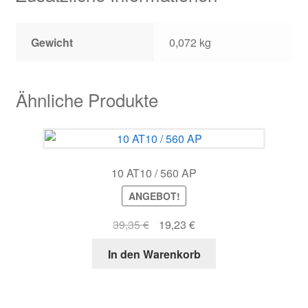
Gewicht
0,072 kg
Ähnliche Produkte
10 AT10 / 560 AP
ANGEBOT!
Ursprünglicher
Aktueller
39,35
€
19,23
€
Preis
Preis
In den Warenkorb
war:
ist:
39,35 €
19,23 €.