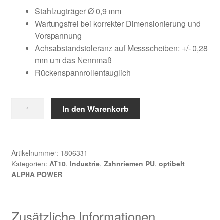
Kundeninformationen
war:
ist:
Stahlzugträger Ø 0,9 mm
Wartungsfrei bei korrekter Dimensionierung und
72,62 €
27,52 €.
Mein Konto
Vorspannung
Achsabstandstoleranz auf Messscheiben: +/- 0,28
mm um das Nennmaß
Shop
Rückenspannrollentauglich
Versandarten
12
In den Warenkorb
Warenkorb
AT10
/
Wiederruf
980
AP
Artikelnummer:
1806331
Kategorien:
AT10
,
Industrie
,
Zahnriemen PU
,
optibelt
Menge
Zahlungsarten
ALPHA POWER
Zusätzliche Informationen