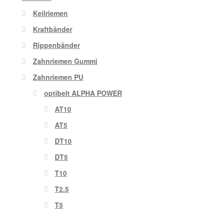
Keilriemen
Kraftbänder
Rippenbänder
Zahnriemen Gummi
Zahnriemen PU
optibelt ALPHA POWER
AT10
AT5
DT10
DT5
T10
T2.5
T5