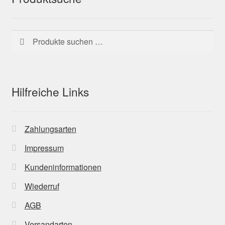
Suchen
Suchen
nach:
Hilfreiche Links
Zahlungsarten
Impressum
Kundeninformationen
Wiederruf
AGB
Versandarten