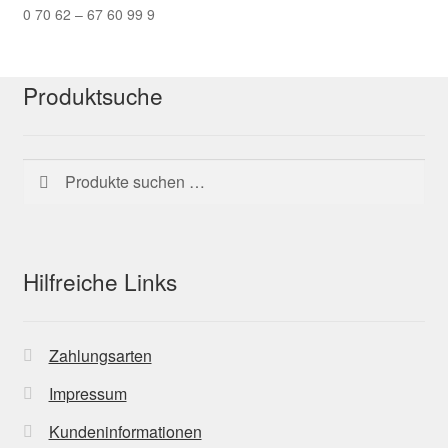
0 70 62 – 67 60 99 9
Produktsuche
Suchen
Suchen
nach:
Hilfreiche Links
Zahlungsarten
Impressum
Kundeninformationen