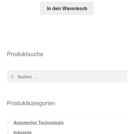
Preis
Preis
In den Warenkorb
war:
ist:
54,20 €
22,93 €.
Produktsuche
Suchen
nach:
Produktkategorien
Automotive Technologie
Industrie