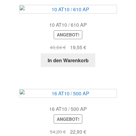
10 AT10 / 610 AP
ANGEBOT!
Ursprünglicher
Aktueller
40,64
€
19,55
€
Preis
Preis
In den Warenkorb
war:
ist:
40,64 €
19,55 €.
16 AT10 / 500 AP
ANGEBOT!
Ursprünglicher
Aktueller
54,20
€
22,93
€