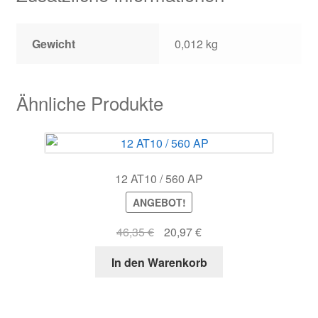
Gewicht
0,012 kg
Ähnliche Produkte
12 AT10 / 560 AP
ANGEBOT!
Ursprünglicher
Aktueller
46,35
€
20,97
€
Preis
Preis
In den Warenkorb
war:
ist:
46,35 €
20,97 €.