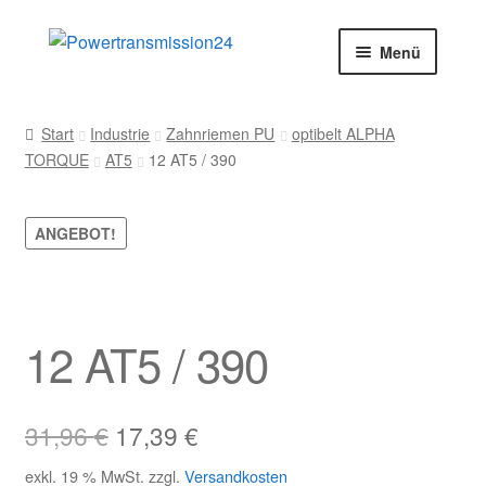
Zur
Zum
Menü
Navigation
Inhalt
springen
springen
Start
Start
Industrie
Zahnriemen PU
optibelt ALPHA
TORQUE
AT5
12 AT5 / 390
AGB
Blog
ANGEBOT!
Datenschutz
Impressum
12 AT5 / 390
Kasse
Ursprünglicher
Aktueller
31,96
€
17,39
€
Kontakt
Preis
Preis
exkl. 19 % MwSt.
zzgl.
Versandkosten