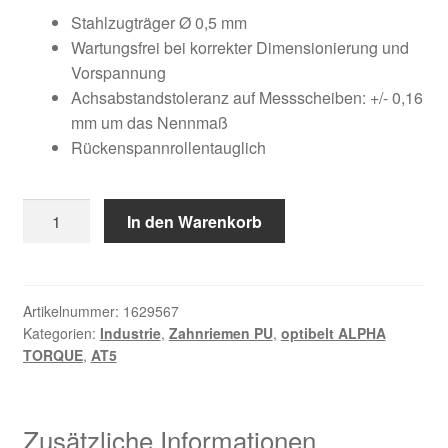
Kundeninformationen
war:
ist:
Stahlzugträger Ø 0,5 mm
Wartungsfrei bei korrekter Dimensionierung und
31,96 €
17,39 €.
Mein Konto
Vorspannung
Achsabstandstoleranz auf Messscheiben: +/- 0,16
mm um das Nennmaß
Shop
Rückenspannrollentauglich
Versandarten
12
In den Warenkorb
Warenkorb
AT5
/
Wiederruf
390
Menge
Artikelnummer:
1629567
Kategorien:
Industrie
,
Zahnriemen PU
,
optibelt ALPHA
Zahlungsarten
TORQUE
,
AT5
Zusätzliche Informationen