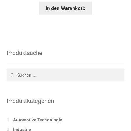
Preis
Preis
In den Warenkorb
war:
ist:
151,60 €
47,19 €.
Produktsuche
Suchen
nach:
Produktkategorien
Automotive Technologie
Industrie