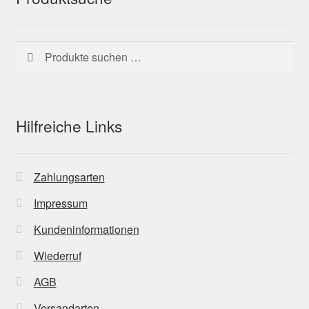
Suchen
Suchen
nach:
Hilfreiche Links
Zahlungsarten
Impressum
Kundeninformationen
Wiederruf
AGB
Versandarten