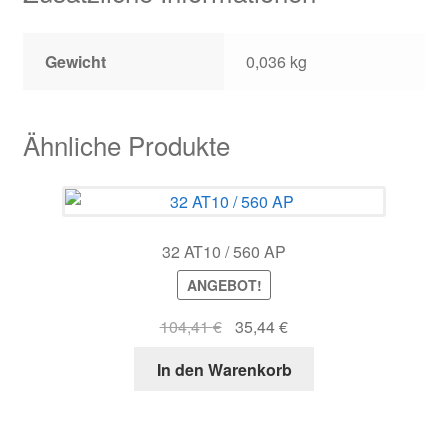
Gewicht
0,036 kg
Ähnliche Produkte
32 AT10 / 560 AP
ANGEBOT!
Ursprünglicher
Aktueller
104,41
€
35,44
€
Preis
Preis
In den Warenkorb
war:
ist:
104,41 €
35,44 €.