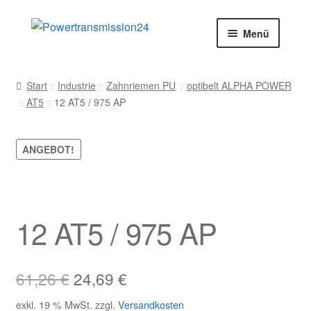
Zur
Zum
Menü
Navigation
Inhalt
springen
springen
Start
Start
Industrie
Zahnriemen PU
optibelt ALPHA POWER
AT5
12 AT5 / 975 AP
AGB
Blog
ANGEBOT!
Datenschutz
Impressum
12 AT5 / 975 AP
Kasse
Ursprünglicher
Aktueller
61,26
€
24,69
€
Kontakt
Preis
Preis
exkl. 19 % MwSt.
zzgl.
Versandkosten