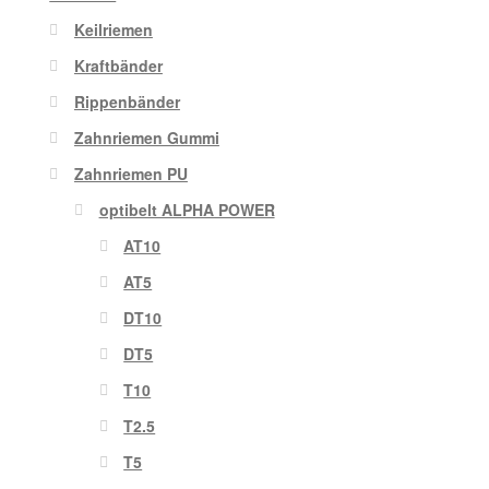
Keilriemen
Kraftbänder
Rippenbänder
Zahnriemen Gummi
Zahnriemen PU
optibelt ALPHA POWER
AT10
AT5
DT10
DT5
T10
T2.5
T5