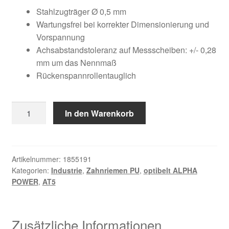
Kundeninformationen
war:
ist:
Stahlzugträger Ø 0,5 mm
Wartungsfrei bei korrekter Dimensionierung und
61,26 €
24,69 €.
Mein Konto
Vorspannung
Achsabstandstoleranz auf Messscheiben: +/- 0,28
mm um das Nennmaß
Shop
Rückenspannrollentauglich
Versandarten
12
In den Warenkorb
Warenkorb
AT5
/
Wiederruf
975
AP
Artikelnummer:
1855191
Kategorien:
Industrie
,
Zahnriemen PU
,
optibelt ALPHA
Menge
Zahlungsarten
POWER
,
AT5
Zusätzliche Informationen