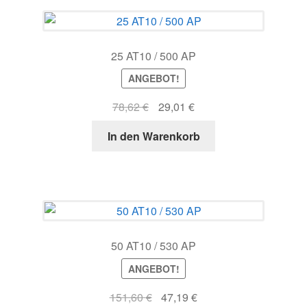
25 AT10 / 500 AP
ANGEBOT!
Ursprünglicher
Aktueller
78,62
€
29,01
€
Preis
Preis
In den Warenkorb
war:
ist:
78,62 €
29,01 €.
50 AT10 / 530 AP
ANGEBOT!
Ursprünglicher
Aktueller
151,60
€
47,19
€