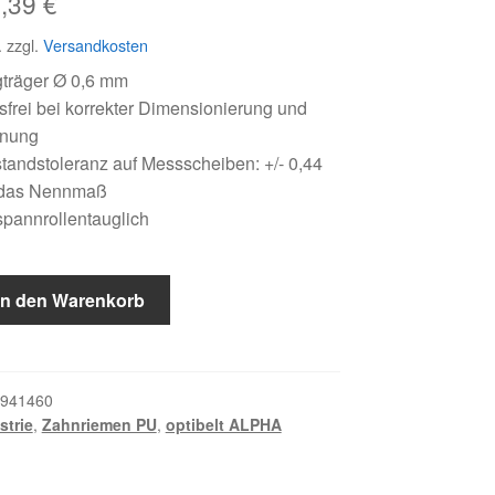
sprünglicher
Aktueller
1,39
€
eis
Preis
.
zzgl.
Versandkosten
r:
ist:
gträger Ø 0,6 mm
frei bei korrekter Dimensionierung und
,18 €
31,39 €.
nnung
andstoleranz auf Messscheiben: +/- 0,44
das Nennmaß
pannrollentauglich
In den Warenkorb
941460
strie
,
Zahnriemen PU
,
optibelt ALPHA