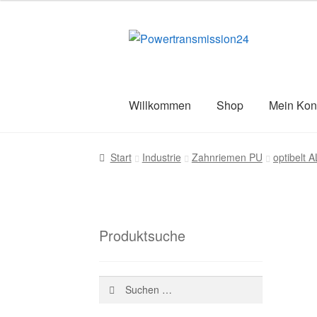
war:
ist:
88,18 €
31,39 €.
Zur
Zum
Navigation
Inhalt
springen
springen
Willkommen
Shop
Mein Kon
Start
AGB
Blog
Datenschutz
Impress
Start
Industrie
Zahnriemen PU
optibelt
Versandarten
Warenkorb
Wiederruf
Z
Produktsuche
Suchen
nach: