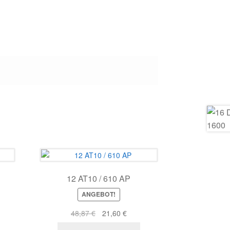
12 AT10 / 610 AP
ANGEBOT!
er
eller
Ursprünglicher
Aktueller
48,87
€
21,60
€
s
Preis
Preis