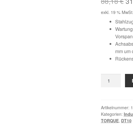
Ur
88,18
€
3
Pr
exkl. 19 % MwSt
wa
Stahlzu
Wartungs
88
Vorspa
Achsabst
mm um 
Rückens
12
DT10
/
1600
Menge
Artikelnummer:
1
Kategorien:
Indu
TORQUE
,
DT10