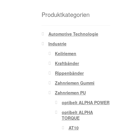
Produktkategorien
Automotive Technologie
Industrie
Keilriemen
Kraftbänder
Rippenbänder
Zahnriemen Gummi
Zahnriemen PU
optibelt ALPHA POWER
optibelt ALPHA
TORQUE
AT10