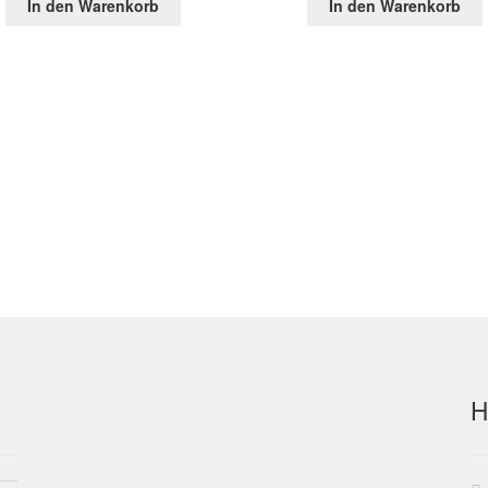
In den Warenkorb
In den Warenkorb
war:
ist:
war:
ist:
39,35 €
19,23 €.
101,06 €
34,6
H