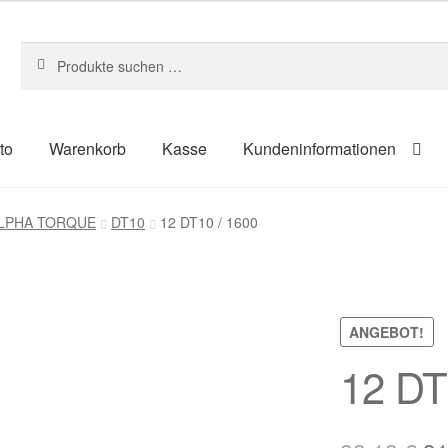
Suchen
Suchen
nach:
to
Warenkorb
Kasse
Kundeninformationen
um
Kasse
Kontakt
Kundeninformationen
Mein Konto
Shop
 ALPHA TORQUE
DT10
12 DT10 / 1600
ahlungsarten
ANGEBOT!
12 DT