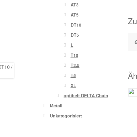
AT3
AT5
Zu
DT10
DT5
L
T10
T2.5
Äh
T5
XL
optibelt DELTA Chain
Metall
Unkategorisiert