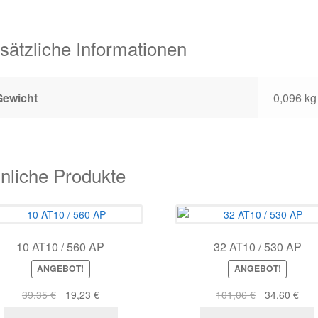
sätzliche Informationen
Gewicht
0,096 kg
nliche Produkte
10 AT10 / 560 AP
32 AT10 / 530 AP
ANGEBOT!
ANGEBOT!
Ursprünglicher
Aktueller
Ursprünglich
Aktu
39,35
€
19,23
€
101,06
€
34,60
€
Preis
Preis
Preis
Prei