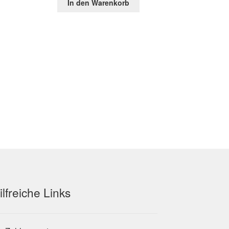
In den Warenkorb
war:
ist:
0 €.
48,87 €
21,60 €.
ilfreiche Links