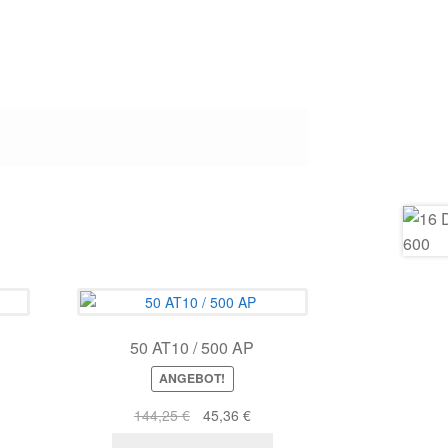
50 AT10 / 500 AP
ANGEBOT!
er
eller
Ursprünglicher
Aktueller
144,25
€
45,36
€
s
Preis
Preis