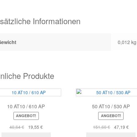
sätzliche Informationen
Gewicht
0,012 kg
nliche Produkte
10 AT10 / 610 AP
50 AT10 / 530 AP
ANGEBOT!
ANGEBOT!
Ursprünglicher
Aktueller
Ursprünglich
Aktu
40,64
€
19,55
€
151,60
€
47,19
€
Preis
Preis
Preis
Prei