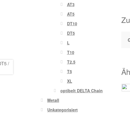
AT3
AT5
Zu
DT10
DT5
L
T10
T2.5
Äh
T5
XL
optibelt DELTA Chain
Metall
Unkategorisiert