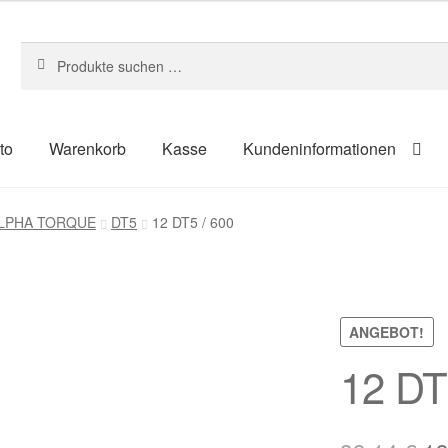
Suchen
Suchen
nach:
to
Warenkorb
Kasse
Kundeninformationen
um
Kasse
Kontakt
Kundeninformationen
Mein Konto
Shop
 ALPHA TORQUE
DT5
12 DT5 / 600
ahlungsarten
ANGEBOT!
12 DT