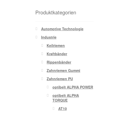
Produktkategorien
Automotive Technologie
Industrie
Keilriemen
Kraftbänder
Rippenbänder
Zahnriemen Gummi
Zahnriemen PU
optibelt ALPHA POWER
optibelt ALPHA
TORQUE
AT10