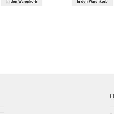
In den Warenkorb
In den Warenkorb
war:
ist:
war:
ist:
40,64 €
19,55 €.
151,60 €
47,1
H