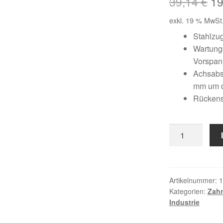
Ur
39,14
€
1
Pr
exkl. 19 % MwSt
wa
Stahlzu
Wartungs
39
Vorspa
Achsabst
mm um 
Rückens
12
DT5
/
600
Menge
Artikelnummer:
1
Kategorien:
Zah
Industrie