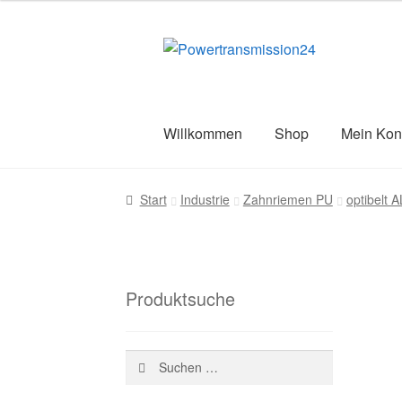
war:
ist:
39,14 €
19,18 €.
Zur
Zum
Navigation
Inhalt
springen
springen
Willkommen
Shop
Mein Kon
Start
AGB
Blog
Datenschutz
Impress
Start
Industrie
Zahnriemen PU
optibelt
Versandarten
Warenkorb
Wiederruf
Z
Produktsuche
Suchen
nach: