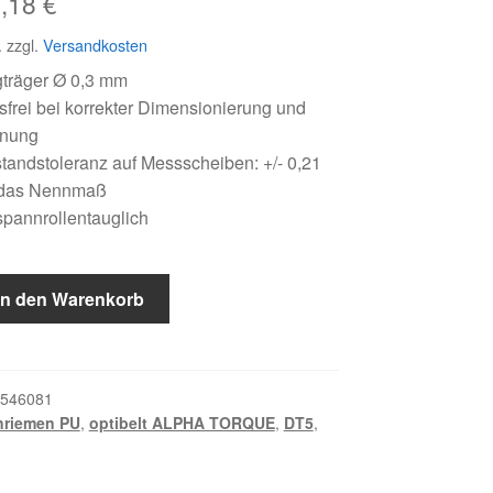
sprünglicher
Aktueller
9,18
€
eis
Preis
.
zzgl.
Versandkosten
r:
ist:
gträger Ø 0,3 mm
frei bei korrekter Dimensionierung und
,14 €
19,18 €.
nnung
andstoleranz auf Messscheiben: +/- 0,21
das Nennmaß
pannrollentauglich
In den Warenkorb
546081
nriemen PU
,
optibelt ALPHA TORQUE
,
DT5
,