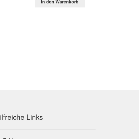
In den Warenkorb
war:
ist:
9 €.
144,25 €
45,36 €.
ilfreiche Links