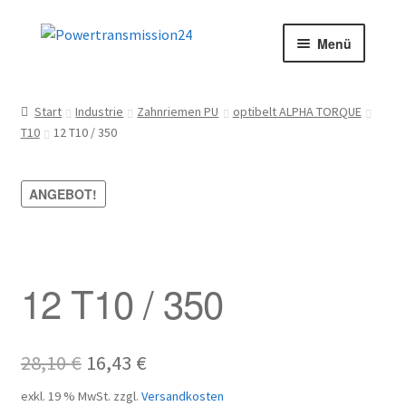
Zur
Zum
Menü
Navigation
Inhalt
springen
springen
Start
Start
Industrie
Zahnriemen PU
optibelt ALPHA TORQUE
T10
12 T10 / 350
AGB
Blog
ANGEBOT!
Datenschutz
Impressum
12 T10 / 350
Kasse
Ursprünglicher
Aktueller
28,10
€
16,43
€
Kontakt
Preis
Preis
exkl. 19 % MwSt.
zzgl.
Versandkosten