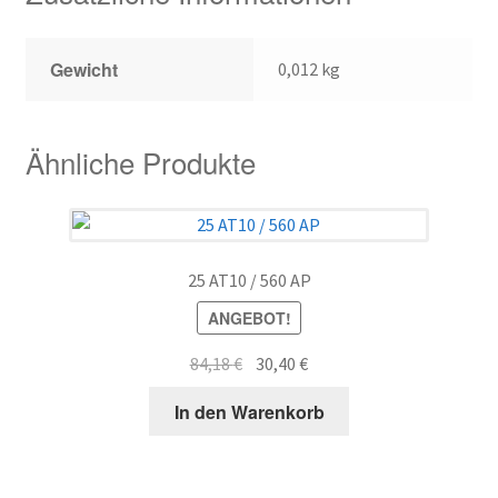
Gewicht
0,012 kg
Ähnliche Produkte
25 AT10 / 560 AP
ANGEBOT!
Ursprünglicher
Aktueller
84,18
€
30,40
€
Preis
Preis
In den Warenkorb
war:
ist:
84,18 €
30,40 €.