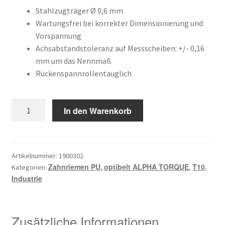
Kundeninformationen
war:
ist:
Stahlzugträger Ø 0,6 mm
Wartungsfrei bei korrekter Dimensionierung und
28,10 €
16,43 €.
Vorspannung
Mein Konto
Achsabstandstoleranz auf Messscheiben: +/- 0,16
mm um das Nennmaß
Shop
Rückenspannrollentauglich
Versandarten
12
In den Warenkorb
Warenkorb
T10
/
Wiederruf
350
Menge
Artikelnummer:
1900302
Zahnriemen PU
optibelt ALPHA TORQUE
T10
Kategorien:
,
,
,
Zahlungsarten
Industrie
Zusätzliche Informationen