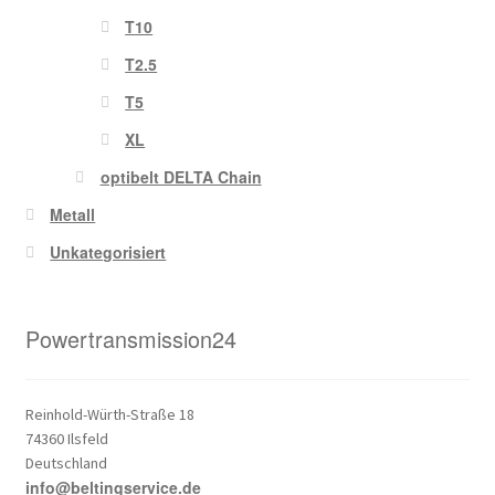
T10
T2.5
T5
XL
optibelt DELTA Chain
Metall
Unkategorisiert
Powertransmission24
Reinhold-Würth-Straße 18
74360 Ilsfeld
Deutschland
info@beltingservice.de