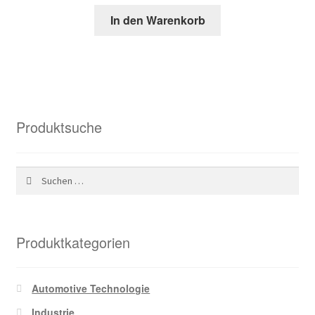
Preis
Preis
In den Warenkorb
war:
ist:
46,02 €
20,89 €.
Produktsuche
Suchen
nach:
Produktkategorien
Automotive Technologie
Industrie