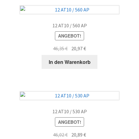
12 AT10 / 560 AP
ANGEBOT!
Ursprünglicher
Aktueller
46,35
€
20,97
€
Preis
Preis
In den Warenkorb
war:
ist:
46,35 €
20,97 €.
12 AT10 / 530 AP
ANGEBOT!
Ursprünglicher
Aktueller
46,02
€
20,89
€