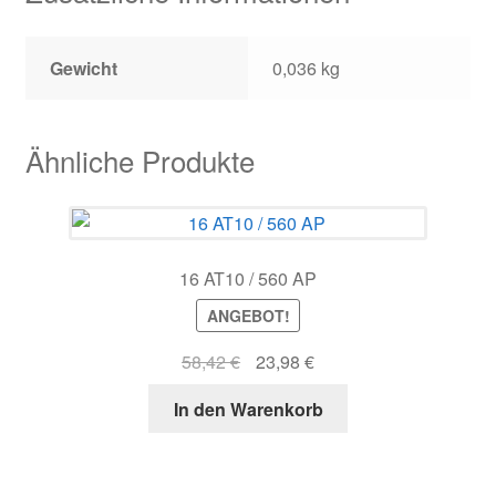
Gewicht
0,036 kg
Ähnliche Produkte
16 AT10 / 560 AP
ANGEBOT!
Ursprünglicher
Aktueller
58,42
€
23,98
€
Preis
Preis
In den Warenkorb
war:
ist:
58,42 €
23,98 €.