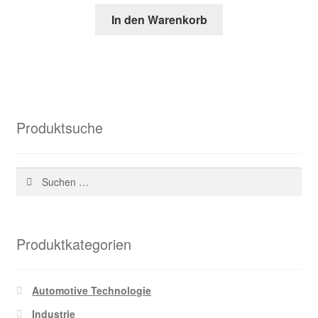
Preis
Preis
In den Warenkorb
war:
ist:
84,18 €
30,40 €.
Produktsuche
Suchen
nach:
Produktkategorien
Automotive Technologie
Industrie