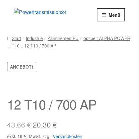
Zur
Zum
Menü
Navigation
Inhalt
springen
springen
Start
Start
Industrie
Zahnriemen PU
optibelt ALPHA POWER
T10
12 T10 / 700 AP
AGB
Blog
ANGEBOT!
Datenschutz
Impressum
12 T10 / 700 AP
Kasse
Ursprünglicher
Aktueller
43,66
€
20,30
€
Kontakt
Preis
Preis
exkl. 19 % MwSt.
zzgl.
Versandkosten