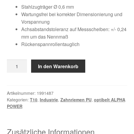
Kundeninformationen
war:
ist:
Stahlzugträger Ø 0,6 mm
Wartungsfrei bei korrekter Dimensionierung und
43,66 €
20,30 €.
Mein Konto
Vorspannung
Achsabstandstoleranz auf Messscheiben: +/- 0,24
mm um das Nennmaß
Shop
Rückenspannrollentauglich
Versandarten
12
In den Warenkorb
Warenkorb
T10
/
Wiederruf
700
AP
Artikelnummer:
1991487
Kategorien:
T10
,
Industrie
,
Zahnriemen PU
,
optibelt ALPHA
Menge
Zahlungsarten
POWER
Zusätzliche Informationen