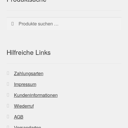
Suchen
Suchen
nach:
Hilfreiche Links
Zahlungsarten
Impressum
Kundeninformationen
Wiederruf
AGB
Versandarten