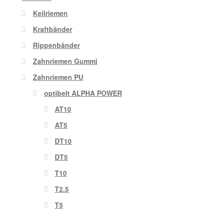
Keilriemen
Kraftbänder
Rippenbänder
Zahnriemen Gummi
Zahnriemen PU
optibelt ALPHA POWER
AT10
AT5
DT10
DT5
T10
T2.5
T5