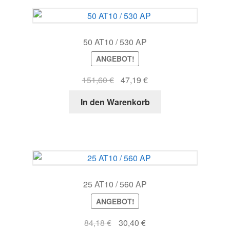
50 AT10 / 530 AP
ANGEBOT!
Ursprünglicher
Aktueller
151,60
€
47,19
€
Preis
Preis
In den Warenkorb
war:
ist:
151,60 €
47,19 €.
25 AT10 / 560 AP
ANGEBOT!
Ursprünglicher
Aktueller
84,18
€
30,40
€