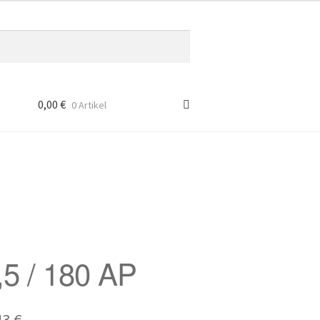
0,00
€
0 Artikel
,5 / 180 AP
prünglicher
Aktueller
43
€