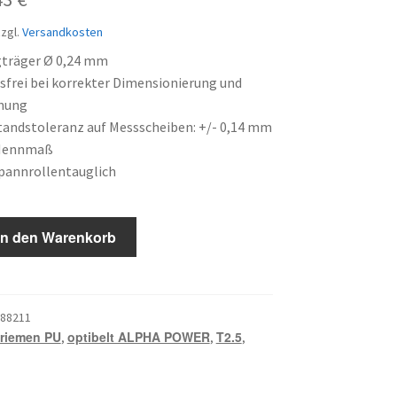
is
Preis
zgl.
Versandkosten
:
ist:
gträger Ø 0,24 mm
frei bei korrekter Dimensionierung und
14 €
18,43 €.
nung
andstoleranz auf Messscheiben: +/- 0,14 mm
Nennmaß
pannrollentauglich
In den Warenkorb
88211
riemen PU
optibelt ALPHA POWER
T2.5
,
,
,