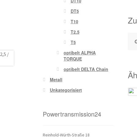
DT10
DT5
Zu
T10
T2.5
T5
optibelt ALPHA
TORQUE
optibelt DELTA Chain
Äh
Metall
Unkategorisiert
Powertransmission24
Reinhold-Würth-Straße 18