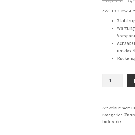
Pre
exkl. 19 % MwSt.
z
war
Stahlzu
Wartungs
36,
Vorspan
Achsabst
um das 
Rückens
12
T2,5
/
180
AP
Artikelnummer:
18
Zahn
Menge
Kategorien:
Industrie