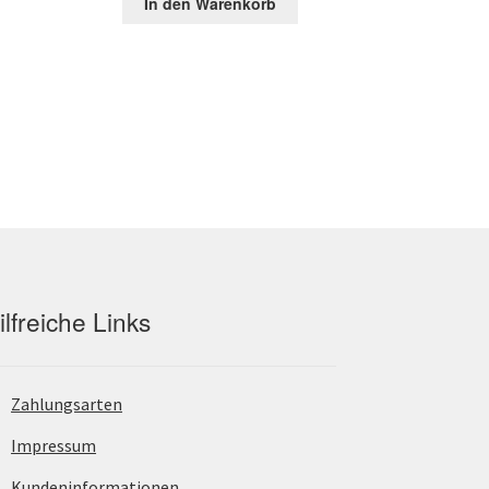
In den Warenkorb
war:
ist:
€.
157,14 €
48,57 €.
ilfreiche Links
Zahlungsarten
Impressum
Kundeninformationen