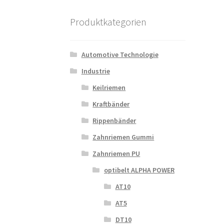
Produktkategorien
Automotive Technologie
Industrie
Keilriemen
Kraftbänder
Rippenbänder
Zahnriemen Gummi
Zahnriemen PU
optibelt ALPHA POWER
AT10
AT5
DT10