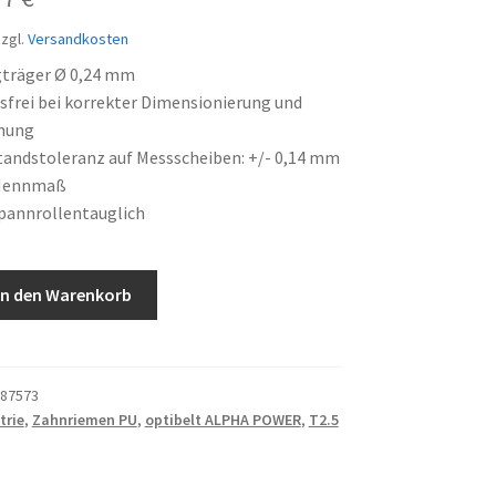
is
Preis
zgl.
Versandkosten
:
ist:
gträger Ø 0,24 mm
frei bei korrekter Dimensionierung und
49 €
18,77 €.
nung
andstoleranz auf Messscheiben: +/- 0,14 mm
Nennmaß
pannrollentauglich
In den Warenkorb
87573
trie
,
Zahnriemen PU
,
optibelt ALPHA POWER
,
T2.5