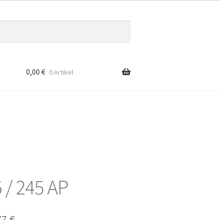
0,00
€
0 Artikel
 / 245 AP
prünglicher
Aktueller
77
€