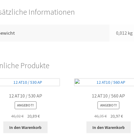
sätzliche Informationen
Gewicht
0,012 kg
nliche Produkte
12 AT10 / 530 AP
12 AT10 / 560 AP
ANGEBOT!
ANGEBOT!
Ursprünglicher
Aktueller
Ursprünglicher
Aktuel
46,02
€
20,89
€
46,35
€
20,97
€
Preis
Preis
Preis
Preis
In den Warenkorb
In den Warenkorb
war:
ist:
war:
ist: