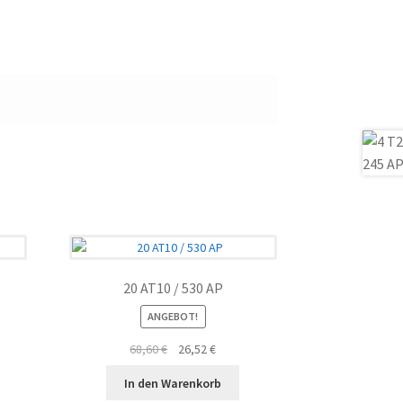
20 AT10 / 530 AP
ANGEBOT!
ler
Ursprünglicher
Aktueller
68,60
€
26,52
€
Preis
Preis
In den Warenkorb
war:
ist: