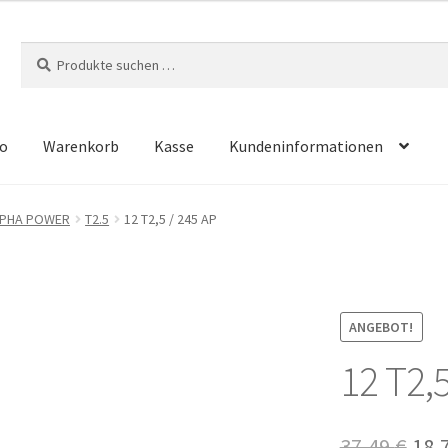
Suchen
Suchen
nach:
o
Warenkorb
Kasse
Kundeninformationen
m
Kasse
Kontakt
Kundeninformationen
Mein Konto
Shop
ALPHA POWER
T2.5
12 T2,5 / 245 AP
hlungsarten
ANGEBOT!
12 T2,5
Urs
37,49
€
18,