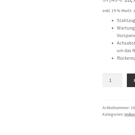
Pre
exkl. 19 % MwSt.
z
war
Stahlzu
Wartungs
37,
Vorspan
Achsabst
um das 
Rückens
12
T2,5
/
245
AP
Artikelnummer:
16
Kategorien:
Indus
Menge