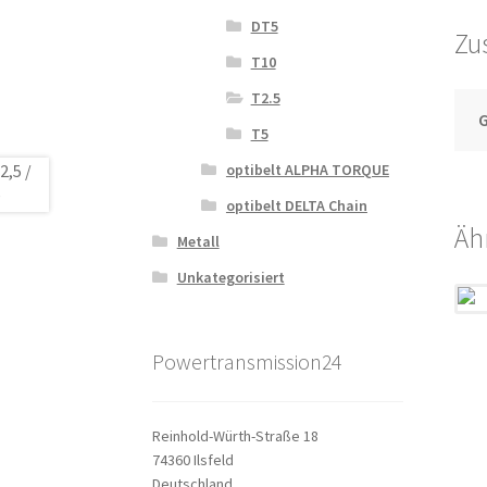
DT5
Zu
T10
T2.5
T5
optibelt ALPHA TORQUE
optibelt DELTA Chain
Äh
Metall
Unkategorisiert
Powertransmission24
Reinhold-Würth-Straße 18
74360 Ilsfeld
Deutschland