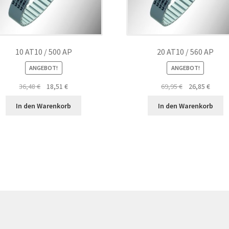
10 AT10 / 500 AP
20 AT10 / 560 AP
ANGEBOT!
ANGEBOT!
Ursprünglicher
Aktueller
Ursprünglicher
Aktuel
36,48
€
18,51
€
69,95
€
26,85
€
Preis
Preis
Preis
Preis
In den Warenkorb
In den Warenkorb
war:
ist:
war:
ist:
36,48 €
18,51 €.
69,95 €
26,85 