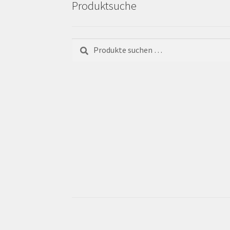
Produktsuche
Suchen
Suchen
nach: