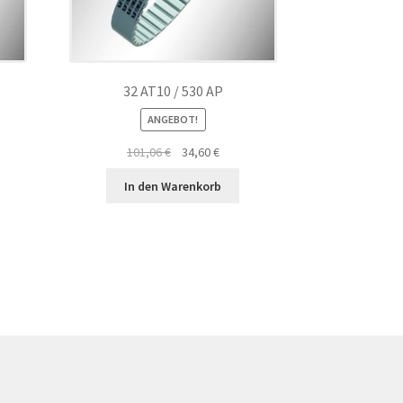
32 AT10 / 530 AP
ANGEBOT!
ler
Ursprünglicher
Aktueller
101,06
€
34,60
€
Preis
Preis
In den Warenkorb
war:
ist:
€.
101,06 €
34,60 €.