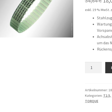
Urs
34,64
€
18,
Pre
exkl. 19 % MwSt.
z
war
Stahlzu
Wartungs
34,
Vorspan
Achsabst
um das 
Rückens
12
T2,5
/
317
Menge
Artikelnummer:
18
Kategorien:
T2.5
,
TORQUE