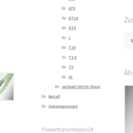
AT5
Zu
DT10
DT5
L
T10
T2.5
T5
Äh
XL
optibelt DELTA Chain
Metall
Unkategorisiert
Powertransmission24