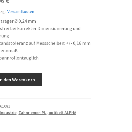
prünglicher
Aktueller
06
€
is
Preis
zgl.
Versandkosten
:
ist:
gträger Ø 0,24 mm
frei bei korrekter Dimensionierung und
64 €
18,06 €.
nung
andstoleranz auf Messscheiben: +/- 0,16 mm
Nennmaß
pannrollentauglich
In den Warenkorb
61081
Industrie
,
Zahnriemen PU
,
optibelt ALPHA