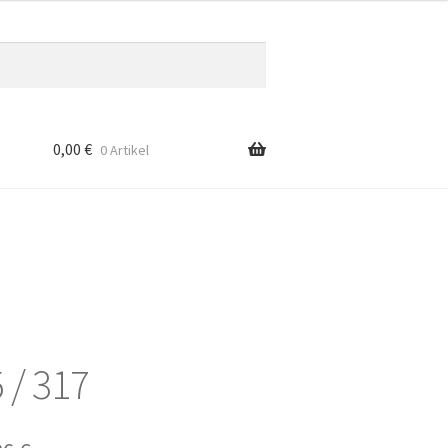
0,00
€
0 Artikel
 / 317