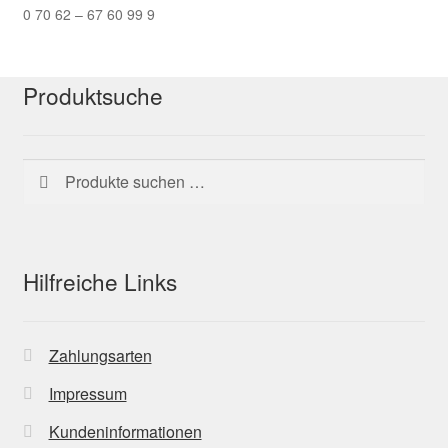
0 70 62 – 67 60 99 9
Produktsuche
Suchen
Suchen
nach:
Hilfreiche Links
Zahlungsarten
Impressum
Kundeninformationen