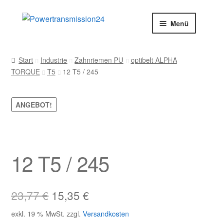
Zur
Zum
Menü
Navigation
Inhalt
springen
springen
Start
Start
Industrie
Zahnriemen PU
optibelt ALPHA
TORQUE
T5
12 T5 / 245
AGB
Blog
ANGEBOT!
Datenschutz
Impressum
12 T5 / 245
Kasse
Ursprünglicher
Aktueller
23,77
€
15,35
€
Kontakt
Preis
Preis
exkl. 19 % MwSt.
zzgl.
Versandkosten