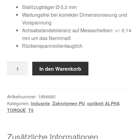
Kundeninformationen
war:
ist:
Stahlzugträger Ø 0,3 mm
Wartungsfrei bei korrekter Dimensionierung und
23,77 €
15,35 €.
Mein Konto
Vorspannung
Achsabstandstoleranz auf Messscheiben: +/- 0,14
mm um das Nennmaß
Shop
Rückenspannrollentauglich
Versandarten
12
In den Warenkorb
Warenkorb
T5
/
Wiederruf
245
Menge
Artikelnummer:
1894660
Kategorien:
Industrie
,
Zahnriemen PU
,
optibelt ALPHA
Zahlungsarten
TORQUE
,
T5
Zusätzliche Informationen