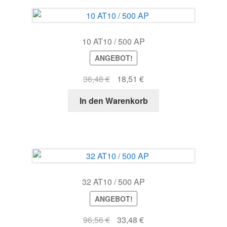
10 AT10 / 500 AP
ANGEBOT!
Ursprünglicher
Aktueller
36,48
€
18,51
€
Preis
Preis
In den Warenkorb
war:
ist:
36,48 €
18,51 €.
32 AT10 / 500 AP
ANGEBOT!
Ursprünglicher
Aktueller
96,56
€
33,48
€