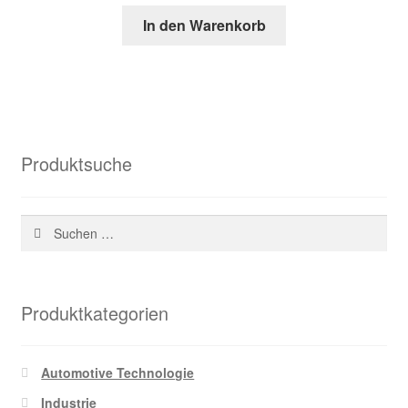
Preis
Preis
In den Warenkorb
war:
ist:
96,56 €
33,48 €.
Produktsuche
Suchen
nach:
Produktkategorien
Automotive Technologie
Industrie