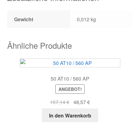
Gewicht
0,012 kg
Ähnliche Produkte
50 AT10 / 560 AP
ANGEBOT!
Ursprünglicher
Aktueller
157,14
€
48,57
€
Preis
Preis
In den Warenkorb
war:
ist:
157,14 €
48,57 €.