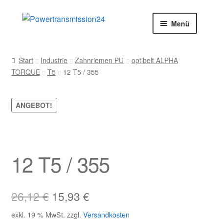
Zur
Zum
Menü
Navigation
Inhalt
springen
springen
Start
Start
Industrie
Zahnriemen PU
optibelt ALPHA
TORQUE
T5
12 T5 / 355
AGB
Blog
ANGEBOT!
Datenschutz
Impressum
12 T5 / 355
Kasse
Ursprünglicher
Aktueller
26,12
€
15,93
€
Kontakt
Preis
Preis
exkl. 19 % MwSt.
zzgl.
Versandkosten