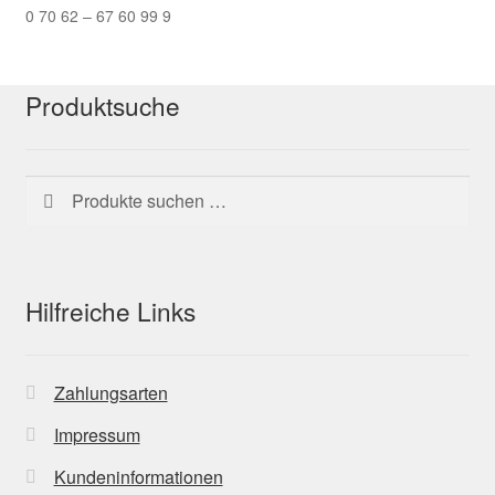
0 70 62 – 67 60 99 9
Produktsuche
Suchen
Suchen
nach:
Hilfreiche Links
Zahlungsarten
Impressum
Kundeninformationen