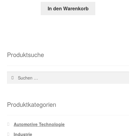
Preis
Preis
In den Warenkorb
war:
ist:
157,14 €
48,57 €.
Produktsuche
Suchen
nach:
Produktkategorien
Automotive Technologie
Industrie