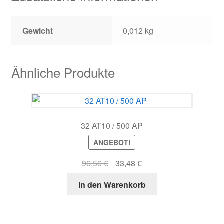
Gewicht
0,012 kg
Ähnliche Produkte
32 AT10 / 500 AP
ANGEBOT!
Ursprünglicher
Aktueller
96,56
€
33,48
€
Preis
Preis
In den Warenkorb
war:
ist:
96,56 €
33,48 €.