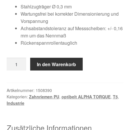
Kundeninformationen
war:
ist:
Stahlzugträger Ø 0,3 mm
Wartungsfrei bei korrekter Dimensionierung und
26,12 €
15,93 €.
Mein Konto
Vorspannung
Achsabstandstoleranz auf Messscheiben: +/- 0,16
mm um das Nennmaß
Shop
Rückenspannrollentauglich
Versandarten
12
In den Warenkorb
Warenkorb
T5
/
Wiederruf
355
Menge
Artikelnummer:
1508390
Kategorien:
Zahnriemen PU
,
optibelt ALPHA TORQUE
,
T5
,
Zahlungsarten
Industrie
Zusätzliche Informationen