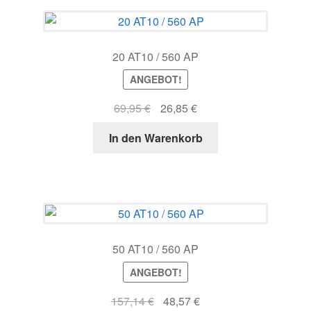
20 AT10 / 560 AP
ANGEBOT!
Ursprünglicher
Aktueller
69,95
€
26,85
€
Preis
Preis
In den Warenkorb
war:
ist:
69,95 €
26,85 €.
50 AT10 / 560 AP
ANGEBOT!
Ursprünglicher
Aktueller
157,14
€
48,57
€