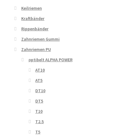
Keilriemen
Kraftbänder
Rippenbänder
Zahnriemen Gummi
Zahnriemen PU
optibelt ALPHA POWER
AT10
AT5
DT10
DT5
T10
T2.5
T5