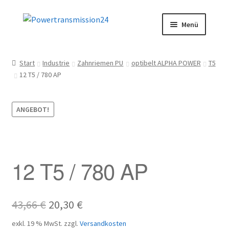
Zur
Zum
Menü
Navigation
Inhalt
springen
springen
Start
Start
Industrie
Zahnriemen PU
optibelt ALPHA POWER
T5
12 T5 / 780 AP
AGB
Blog
ANGEBOT!
Datenschutz
Impressum
12 T5 / 780 AP
Kasse
Ursprünglicher
Aktueller
43,66
€
20,30
€
Kontakt
Preis
Preis
exkl. 19 % MwSt.
zzgl.
Versandkosten