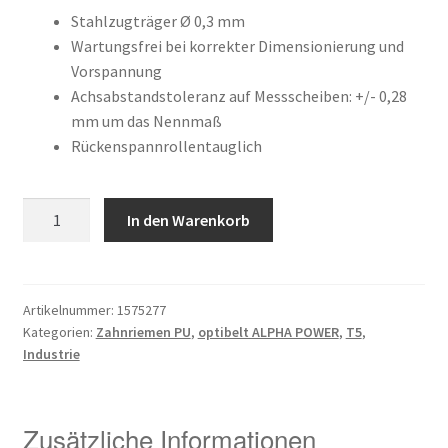
Kundeninformationen
war:
ist:
Stahlzugträger Ø 0,3 mm
Wartungsfrei bei korrekter Dimensionierung und
43,66 €
20,30 €.
Vorspannung
Mein Konto
Achsabstandstoleranz auf Messscheiben: +/- 0,28
mm um das Nennmaß
Shop
Rückenspannrollentauglich
Versandarten
12
In den Warenkorb
Warenkorb
T5
/
Wiederruf
780
AP
Artikelnummer:
1575277
Kategorien:
Zahnriemen PU
,
optibelt ALPHA POWER
,
T5
,
Menge
Zahlungsarten
Industrie
Zusätzliche Informationen