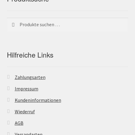
Suchen
Suchen
nach:
Hilfreiche Links
Zahlungsarten
Impressum
Kundeninformationen
Wiederruf
AGB
Versandarten