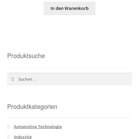
Preis
Preis
In den Warenkorb
war:
ist:
78,62 €
29,01 €.
Produktsuche
Suchen
nach:
Produktkategorien
Automotive Technologie
Industrie