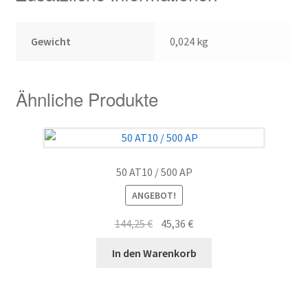
Gewicht
0,024 kg
Ähnliche Produkte
50 AT10 / 500 AP
ANGEBOT!
Ursprünglicher
Aktueller
144,25
€
45,36
€
Preis
Preis
In den Warenkorb
war:
ist:
144,25 €
45,36 €.