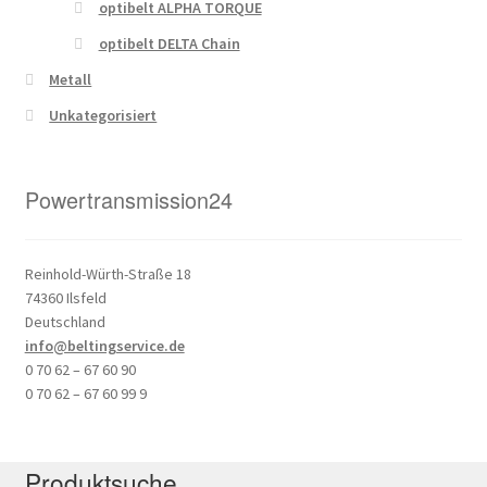
optibelt ALPHA TORQUE
optibelt DELTA Chain
Metall
Unkategorisiert
Powertransmission24
Reinhold-Würth-Straße 18
74360 Ilsfeld
Deutschland
info@beltingservice.de
0 70 62 – 67 60 90
0 70 62 – 67 60 99 9
Produktsuche