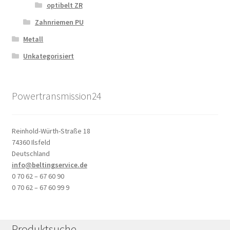
optibelt ZR
Zahnriemen PU
Metall
Unkategorisiert
Powertransmission24
Reinhold-Würth-Straße 18
74360 Ilsfeld
Deutschland
info@beltingservice.de
0 70 62 – 67 60 90
0 70 62 – 67 60 99 9
Produktsuche