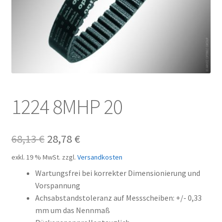
Kundeninformationen
Mein Konto
Shop
Versandarten
1224 8MHP 20
Warenkorb
Ursprünglicher
Aktueller
68,13
€
28,78
€
Wiederruf
Preis
Preis
exkl. 19 % MwSt.
zzgl.
Versandkosten
Zahlungsarten
war:
ist:
Wartungsfrei bei korrekter Dimensionierung und
Vorspannung
68,13 €
28,78 €.
Achsabstandstoleranz auf Messscheiben: +/- 0,33
mm um das Nennmaß