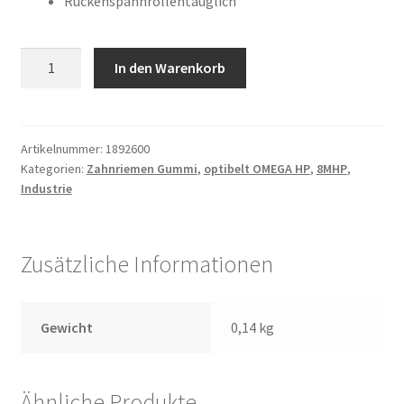
Rückenspannrollentauglich
1224
In den Warenkorb
8MHP
20
Menge
Artikelnummer:
1892600
Kategorien:
Zahnriemen Gummi
,
optibelt OMEGA HP
,
8MHP
,
Industrie
Zusätzliche Informationen
Gewicht
0,14 kg
Ähnliche Produkte