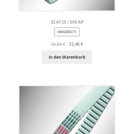
32 AT10 / 500 AP
ANGEBOT!
Ursprünglicher
Aktueller
96,56
€
33,48
€
Preis
Preis
In den Warenkorb
war:
ist:
96,56 €
33,48 €.