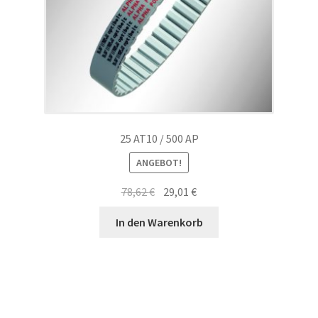
25 AT10 / 500 AP
ANGEBOT!
Ursprünglicher
Aktueller
78,62
€
29,01
€
Preis
Preis
In den Warenkorb
war:
ist:
78,62 €
29,01 €.