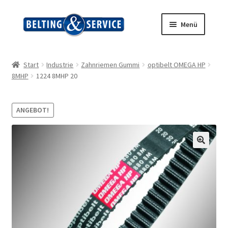
Zur
Zum
Menü
Navigation
Inhalt
springen
springen
Start
Start
Industrie
Zahnriemen Gummi
optibelt OMEGA HP
8MHP
1224 8MHP 20
AGB
Blog
ANGEBOT!
Datenschutz
🔍
Impressum
Kasse
Kontakt