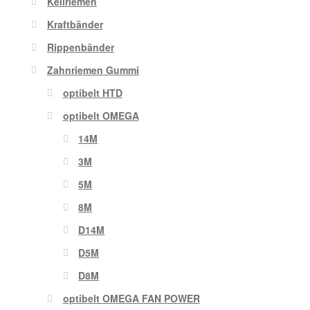
Keilriemen
Kraftbänder
Rippenbänder
Zahnriemen Gummi
optibelt HTD
optibelt OMEGA
14M
3M
5M
8M
D14M
D5M
D8M
optibelt OMEGA FAN POWER