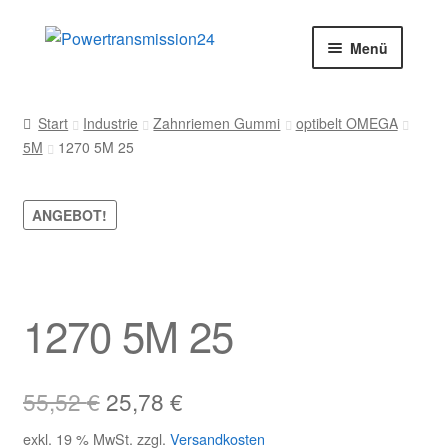
Zur
Zum
Menü
Navigation
Inhalt
springen
springen
Start
Start
Industrie
Zahnriemen Gummi
optibelt OMEGA
5M
1270 5M 25
AGB
Blog
ANGEBOT!
Datenschutz
Impressum
1270 5M 25
Kasse
Ursprünglicher
Aktueller
55,52
€
25,78
€
Kontakt
Preis
Preis
exkl. 19 % MwSt.
zzgl.
Versandkosten