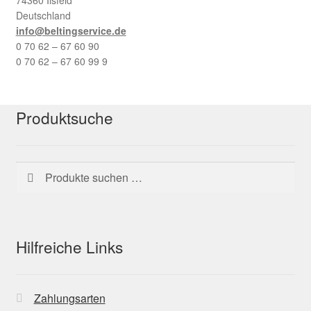
Deutschland
info@beltingservice.de
0 70 62 – 67 60 90
0 70 62 – 67 60 99 9
Produktsuche
Suchen
Suchen
nach:
Hilfreiche Links
Zahlungsarten