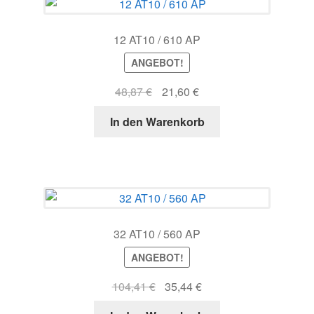
12 AT10 / 610 AP
ANGEBOT!
Ursprünglicher
Aktueller
48,87
€
21,60
€
Preis
Preis
In den Warenkorb
war:
ist:
48,87 €
21,60 €.
32 AT10 / 560 AP
ANGEBOT!
Ursprünglicher
Aktueller
104,41
€
35,44
€
Preis
Preis