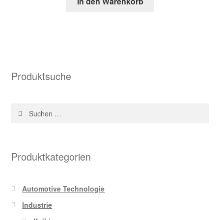
In den Warenkorb
war:
ist:
104,41 €
35,44 €.
Produktsuche
Suchen
nach:
Produktkategorien
Automotive Technologie
Industrie