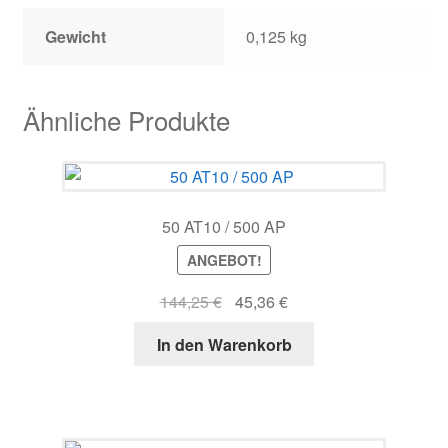
Gewicht
0,125 kg
Ähnliche Produkte
50 AT10 / 500 AP
ANGEBOT!
Ursprünglicher
Aktueller
144,25
€
45,36
€
Preis
Preis
In den Warenkorb
war:
ist:
144,25 €
45,36 €.