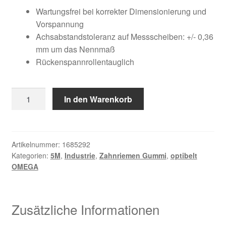
Kundeninformationen
war:
ist:
Wartungsfrei bei korrekter Dimensionierung und
Vorspannung
55,52 €
25,78 €.
Mein Konto
Achsabstandstoleranz auf Messscheiben: +/- 0,36
mm um das Nennmaß
Rückenspannrollentauglich
Shop
Versandarten
1270
In den Warenkorb
5M
Warenkorb
25
Menge
Wiederruf
Artikelnummer:
1685292
Kategorien:
5M
,
Industrie
,
Zahnriemen Gummi
,
optibelt
OMEGA
Zahlungsarten
Zusätzliche Informationen