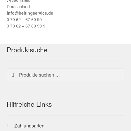
Deutschland
info@beltingservice.de
0 70 62 – 67 60 90
0 70 62 – 67 60 99 9
Produktsuche
Suchen
Suchen
nach:
Hilfreiche Links
Zahlungsarten