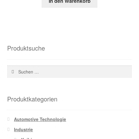
In den Warenkorb
war:
ist:
84,18 €
30,40 €.
Produktsuche
Suchen
nach:
Produktkategorien
Automotive Technologie
Industrie