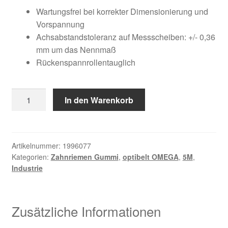
Kundeninformationen
war:
ist:
Wartungsfrei bei korrekter Dimensionierung und
Vorspannung
26,47 €
17,46 €.
Mein Konto
Achsabstandstoleranz auf Messscheiben: +/- 0,36
mm um das Nennmaß
Rückenspannrollentauglich
Shop
Versandarten
1350
In den Warenkorb
5M
Warenkorb
9
Menge
Wiederruf
Artikelnummer:
1996077
Kategorien:
Zahnriemen Gummi
,
optibelt OMEGA
,
5M
,
Industrie
Zahlungsarten
Zusätzliche Informationen