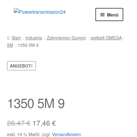
Zur
Zum
Menü
Navigation
Inhalt
springen
springen
Start
Start
Industrie
Zahnriemen Gummi
optibelt OMEGA
5M
1350 5M 9
AGB
Blog
ANGEBOT!
Datenschutz
Impressum
1350 5M 9
Kasse
Ursprünglicher
Aktueller
26,47
€
17,46
€
Kontakt
Preis
Preis
exkl. 19 % MwSt.
zzgl.
Versandkosten