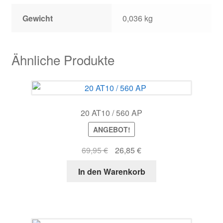
Gewicht
0,036 kg
Ähnliche Produkte
20 AT10 / 560 AP
ANGEBOT!
Ursprünglicher
Aktueller
69,95
€
26,85
€
Preis
Preis
In den Warenkorb
war:
ist:
69,95 €
26,85 €.