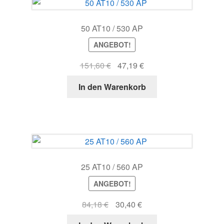
50 AT10 / 530 AP
ANGEBOT!
Ursprünglicher
Aktueller
151,60
€
47,19
€
Preis
Preis
In den Warenkorb
war:
ist:
151,60 €
47,19 €.
25 AT10 / 560 AP
ANGEBOT!
Ursprünglicher
Aktueller
84,18
€
30,40
€
Preis
Preis