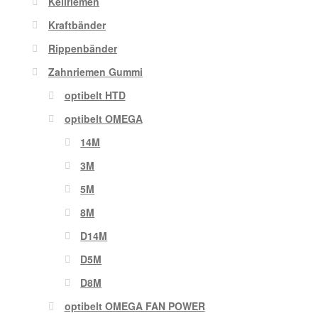
Keilriemen
Kraftbänder
Rippenbänder
Zahnriemen Gummi
optibelt HTD
optibelt OMEGA
14M
3M
5M
8M
D14M
D5M
D8M
optibelt OMEGA FAN POWER