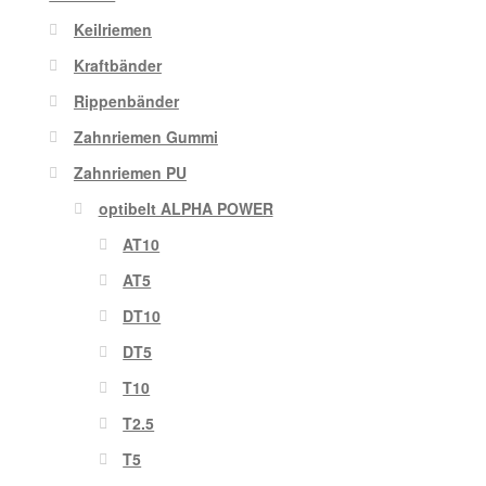
Keilriemen
Kraftbänder
Rippenbänder
Zahnriemen Gummi
Zahnriemen PU
optibelt ALPHA POWER
AT10
AT5
DT10
DT5
T10
T2.5
T5