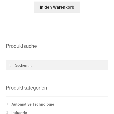
Preis
Preis
In den Warenkorb
war:
ist:
78,62 €
29,01 €.
Produktsuche
Suchen
nach:
Produktkategorien
Automotive Technologie
Industrie