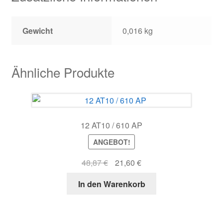
Gewicht
0,016 kg
Ähnliche Produkte
12 AT10 / 610 AP
ANGEBOT!
Ursprünglicher
Aktueller
48,87
€
21,60
€
Preis
Preis
In den Warenkorb
war:
ist:
48,87 €
21,60 €.