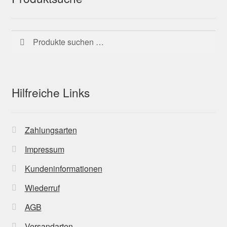
Suchen
Suchen
nach:
Hilfreiche Links
Zahlungsarten
Impressum
Kundeninformationen
Wiederruf
AGB
Versandarten