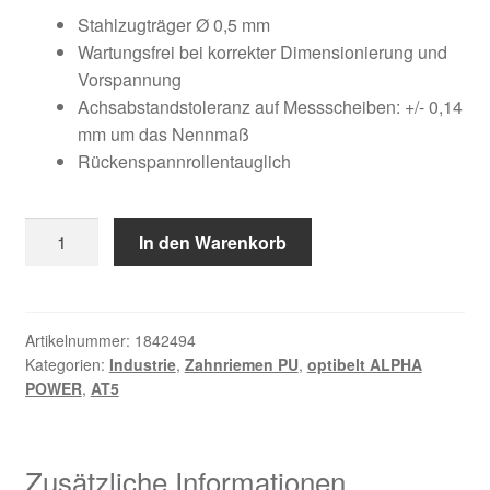
Kundeninformationen
war:
ist:
Stahlzugträger Ø 0,5 mm
Wartungsfrei bei korrekter Dimensionierung und
47,02 €
21,14 €.
Mein Konto
Vorspannung
Achsabstandstoleranz auf Messscheiben: +/- 0,14
mm um das Nennmaß
Shop
Rückenspannrollentauglich
Versandarten
16
In den Warenkorb
Warenkorb
AT5
/
Wiederruf
300
AP
Artikelnummer:
1842494
Kategorien:
Industrie
,
Zahnriemen PU
,
optibelt ALPHA
Menge
Zahlungsarten
POWER
,
AT5
Zusätzliche Informationen