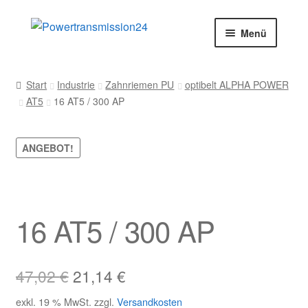
Zur
Zum
Menü
Navigation
Inhalt
springen
springen
Start
Start
Industrie
Zahnriemen PU
optibelt ALPHA POWER
AT5
16 AT5 / 300 AP
AGB
Blog
ANGEBOT!
Datenschutz
Impressum
16 AT5 / 300 AP
Kasse
Ursprünglicher
Aktueller
47,02
€
21,14
€
Kontakt
Preis
Preis
exkl. 19 % MwSt.
zzgl.
Versandkosten