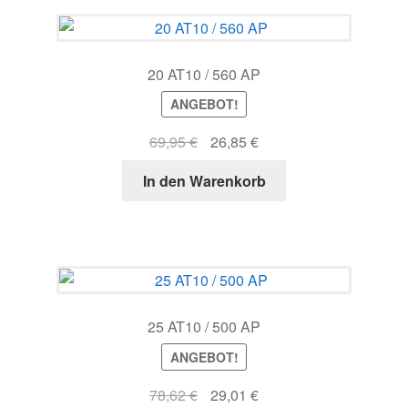
20 AT10 / 560 AP
ANGEBOT!
Ursprünglicher
Aktueller
69,95
€
26,85
€
Preis
Preis
In den Warenkorb
war:
ist:
69,95 €
26,85 €.
25 AT10 / 500 AP
ANGEBOT!
Ursprünglicher
Aktueller
78,62
€
29,01
€