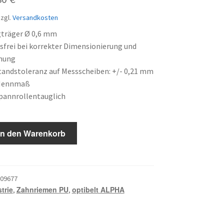
is
Preis
zgl.
Versandkosten
:
ist:
gträger Ø 0,6 mm
frei bei korrekter Dimensionierung und
66 €
19,80 €.
nung
andstoleranz auf Messscheiben: +/- 0,21 mm
Nennmaß
pannrollentauglich
In den Warenkorb
09677
trie
Zahnriemen PU
optibelt ALPHA
,
,