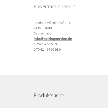
Powertransmission24
Reinhold-Würth-Straße 18
74360 Ilsfeld
Deutschland
info@beltingservice.de
0 70 62 – 67 60 90
0 70 62 – 67 60 99 9
Produktsuche