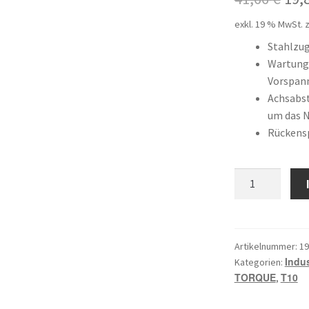
Pre
exkl. 19 % MwSt.
z
war
Stahlzu
Wartungs
41,
Vorspan
Achsabst
um das 
Rückens
16
T10
/
600
Menge
Artikelnummer:
19
Indus
Kategorien:
TORQUE
T10
,