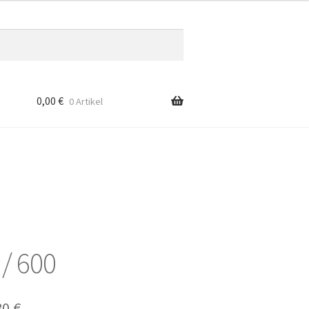
0,00
€
0 Artikel
 / 600
prünglicher
Aktueller
80
€