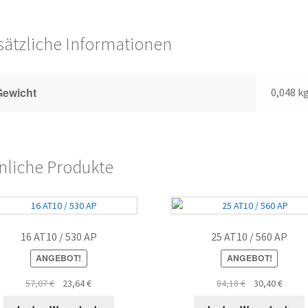
sätzliche Informationen
Gewicht
0,048 k
nliche Produkte
16 AT10 / 530 AP
25 AT10 / 560 AP
ANGEBOT!
ANGEBOT!
Ursprünglicher
Aktueller
Ursprünglicher
Aktuel
57,07
€
23,64
€
84,18
€
30,40
€
Preis
Preis
Preis
Preis