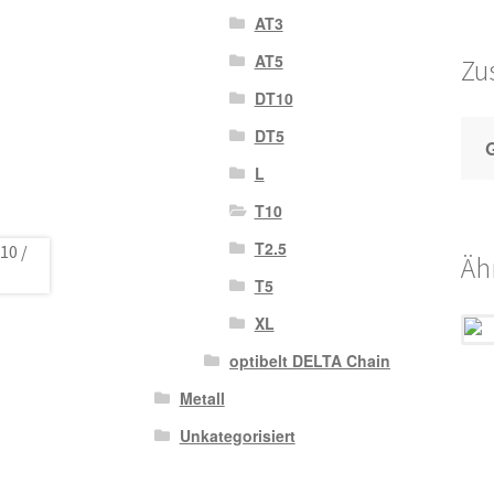
AT3
AT5
Zu
DT10
DT5
L
T10
T2.5
Äh
T5
XL
optibelt DELTA Chain
Metall
Unkategorisiert