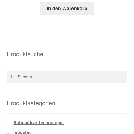
Preis
Preis
In den Warenkorb
war:
ist:
65,77 €
25,81 €.
Produktsuche
Suchen
nach:
Produktkategorien
Automotive Technologie
Industrie