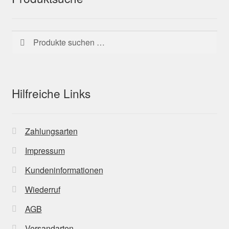
Suchen
Suchen
nach:
Hilfreiche Links
Zahlungsarten
Impressum
Kundeninformationen
Wiederruf
AGB
Versandarten