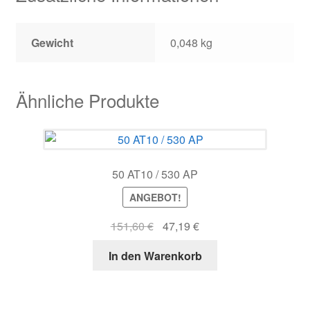
Gewicht
0,048 kg
Ähnliche Produkte
50 AT10 / 530 AP
ANGEBOT!
Ursprünglicher
Aktueller
151,60
€
47,19
€
Preis
Preis
In den Warenkorb
war:
ist:
151,60 €
47,19 €.