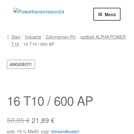
Zur
Zum
Menü
Navigation
Inhalt
springen
springen
Start
Start
Industrie
Zahnriemen PU
optibelt ALPHA POWER
T10
16 T10 / 600 AP
AGB
Blog
ANGEBOT!
Datenschutz
Impressum
16 T10 / 600 AP
Kasse
Ursprünglicher
Aktueller
50,05
€
21,89
€
Kontakt
Preis
Preis
exkl. 19 % MwSt.
zzgl.
Versandkosten