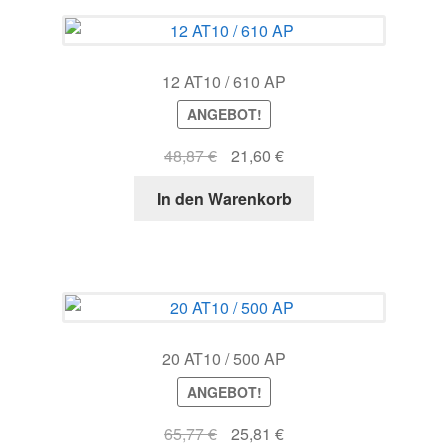
12 AT10 / 610 AP
ANGEBOT!
Ursprünglicher
Aktueller
48,87
€
21,60
€
Preis
Preis
In den Warenkorb
war:
ist:
48,87 €
21,60 €.
20 AT10 / 500 AP
ANGEBOT!
Ursprünglicher
Aktueller
65,77
€
25,81
€