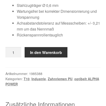
Kundeninformationen
war:
ist:
Stahlzugträger Ø 0,6 mm
Wartungsfrei bei korrekter Dimensionierung und
50,05 €
21,89 €.
Mein Konto
Vorspannung
Achsabstandstoleranz auf Messscheiben: +/- 0,21
mm um das Nennmaß
Shop
Rückenspannrollentauglich
Versandarten
16
In den Warenkorb
Warenkorb
T10
/
Wiederruf
600
AP
Artikelnummer:
1985388
Kategorien:
T10
,
Industrie
,
Zahnriemen PU
,
optibelt ALPHA
Menge
Zahlungsarten
POWER
Zusätzliche Informationen