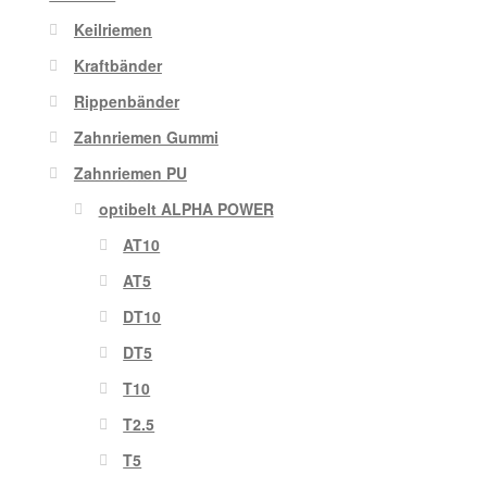
Keilriemen
Kraftbänder
Rippenbänder
Zahnriemen Gummi
Zahnriemen PU
optibelt ALPHA POWER
AT10
AT5
DT10
DT5
T10
T2.5
T5