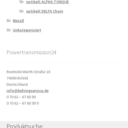
optibelt ALPHA TORQUE
optibelt DELTA Chain
Metall
Unkategorisiert
Powertransmission24
Reinhold-Würth-Straße 18
74360 Ilsfeld
Deutschland
info@beltingservice.de
0 70 62 – 67 60 90
0 70 62 – 67 60 99 9
Produktsuche