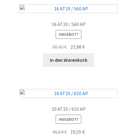
16 AT10 / 560 AP
ANGEBOT!
Ursprünglicher
Aktueller
58,42
€
23,98
€
Preis
Preis
In den Warenkorb
war:
ist:
58,42 €
23,98 €.
10 AT10 / 610 AP
ANGEBOT!
Ursprünglicher
Aktueller
40,64
€
19,55
€