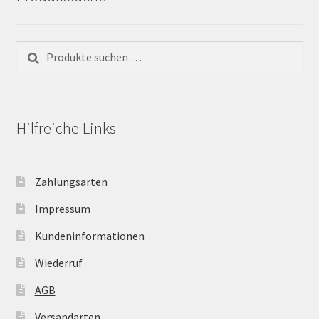
Suchen
Suchen
nach:
Hilfreiche Links
Zahlungsarten
Impressum
Kundeninformationen
Wiederruf
AGB
Versandarten