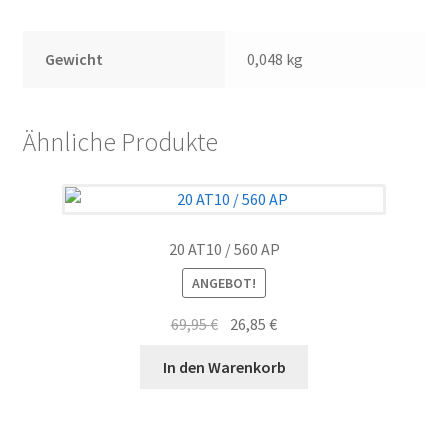
Gewicht
0,048 kg
Ähnliche Produkte
20 AT10 / 560 AP
ANGEBOT!
Ursprünglicher
Aktueller
69,95
€
26,85
€
Preis
Preis
In den Warenkorb
war:
ist:
69,95 €
26,85 €.