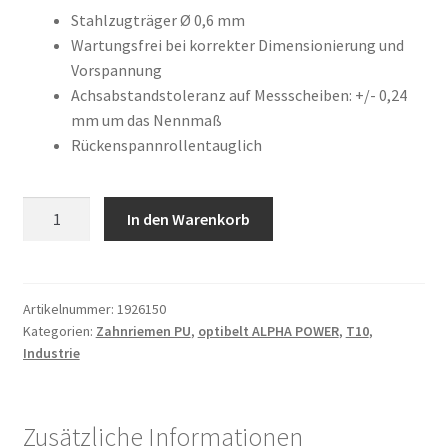
war:
ist:
Kundeninformationen
Stahlzugträger Ø 0,6 mm
Wartungsfrei bei korrekter Dimensionierung und
55,24 €
23,19 €.
Vorspannung
Mein Konto
Achsabstandstoleranz auf Messscheiben: +/- 0,24
mm um das Nennmaß
Shop
Rückenspannrollentauglich
Versandarten
16
In den Warenkorb
Warenkorb
T10
/
720
Wiederruf
AP
Artikelnummer:
1926150
Kategorien:
Zahnriemen PU
,
optibelt ALPHA POWER
,
T10
,
Menge
Zahlungsarten
Industrie
Zusätzliche Informationen