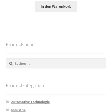
Preis
Preis
In den Warenkorb
war:
ist:
40,64 €
19,55 €.
Produktsuche
Suchen
nach:
Produktkategorien
Automotive Technologie
Industrie