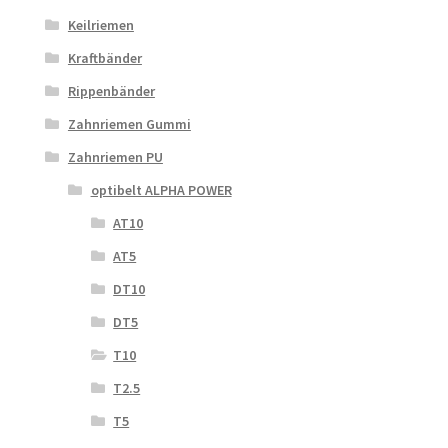
Keilriemen
Kraftbänder
Rippenbänder
Zahnriemen Gummi
Zahnriemen PU
optibelt ALPHA POWER
AT10
AT5
DT10
DT5
T10
T2.5
T5