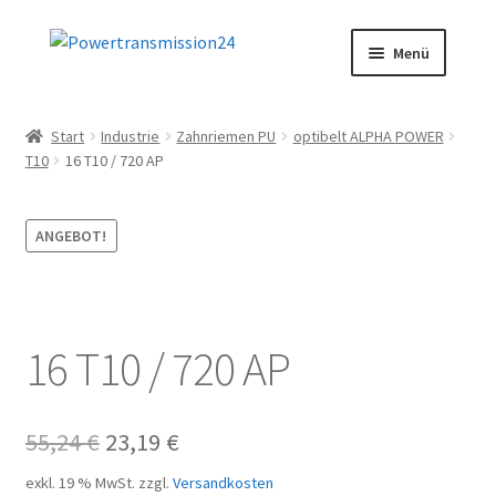
Zur
Zum
Menü
Navigation
Inhalt
springen
springen
Start
Start
Industrie
Zahnriemen PU
optibelt ALPHA POWER
T10
16 T10 / 720 AP
AGB
Blog
ANGEBOT!
Datenschutz
Impressum
16 T10 / 720 AP
Kasse
Ursprünglicher
Aktueller
55,24
€
23,19
€
Kontakt
Preis
Preis
exkl. 19 % MwSt.
zzgl.
Versandkosten