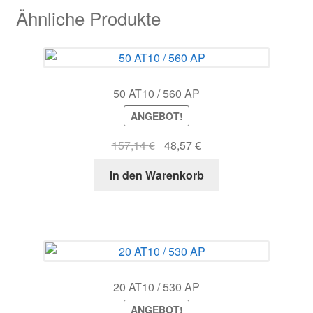
Ähnliche Produkte
50 AT10 / 560 AP
ANGEBOT!
Ursprünglicher
Aktueller
157,14
€
48,57
€
Preis
Preis
In den Warenkorb
war:
ist:
157,14 €
48,57 €.
20 AT10 / 530 AP
ANGEBOT!