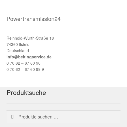
Powertransmission24
Reinhold-Würth-Straße 18
74360 Ilsfeld
Deutschland
info@beltingservice.de
0 70 62 – 67 60 90
0 70 62 – 67 60 99 9
Produktsuche
Suchen
Suchen
nach: