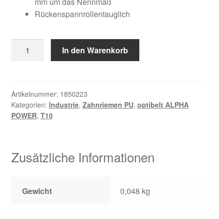
mm um das Nennmaß
Rückenspannrollentauglich
16
In den Warenkorb
T10
/
750
AP
Artikelnummer:
1850223
Kategorien:
Industrie
,
Zahnriemen PU
,
optibelt ALPHA
Menge
POWER
,
T10
Zusätzliche Informationen
Gewicht
0,048 kg