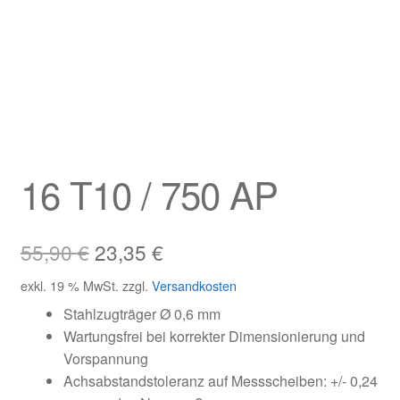
Kundeninformationen
Mein Konto
Shop
Versandarten
16 T10 / 750 AP
Warenkorb
Ursprünglicher
Aktueller
55,90
€
23,35
€
Wiederruf
Preis
Preis
exkl. 19 % MwSt.
zzgl.
Versandkosten
Zahlungsarten
war:
ist:
Stahlzugträger Ø 0,6 mm
Wartungsfrei bei korrekter Dimensionierung und
55,90 €
23,35 €.
Vorspannung
Achsabstandstoleranz auf Messscheiben: +/- 0,24