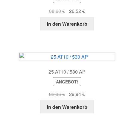
Ursprünglicher
Aktueller
68,60
€
26,52
€
Preis
Preis
In den Warenkorb
war:
ist:
68,60 €
26,52 €.
25 AT10 / 530 AP
ANGEBOT!
Ursprünglicher
Aktueller
82,35
€
29,94
€
Preis
Preis
In den Warenkorb
war:
ist:
82,35 €
29,94 €.