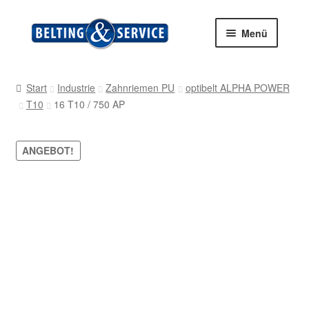
Zur
Zum
Menü
Navigation
Inhalt
springen
springen
Start
Start
Industrie
Zahnriemen PU
optibelt ALPHA POWER
T10
16 T10 / 750 AP
AGB
Blog
ANGEBOT!
Datenschutz
Impressum
Kasse
Kontakt