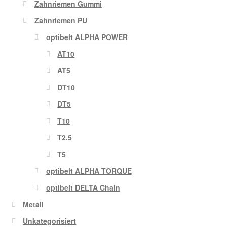
Zahnriemen Gummi
Zahnriemen PU
optibelt ALPHA POWER
AT10
AT5
DT10
DT5
T10
T2.5
T5
optibelt ALPHA TORQUE
optibelt DELTA Chain
Metall
Unkategorisiert