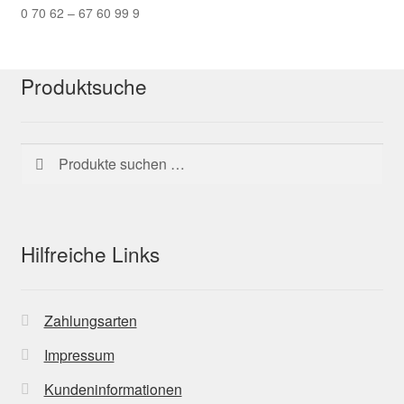
0 70 62 – 67 60 99 9
Produktsuche
Suchen
Suchen
nach:
Hilfreiche Links
Zahlungsarten
Impressum
Kundeninformationen