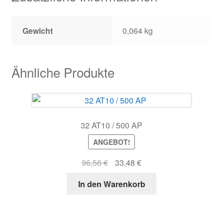
Gewicht
0,064 kg
Ähnliche Produkte
32 AT10 / 500 AP
ANGEBOT!
Ursprünglicher
Aktueller
96,56
€
33,48
€
Preis
Preis
In den Warenkorb
war:
ist:
96,56 €
33,48 €.