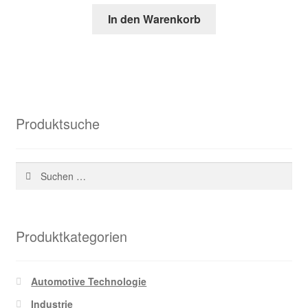
Preis
Preis
In den Warenkorb
war:
ist:
38,13 €
18,93 €.
Produktsuche
Suchen
nach:
Produktkategorien
Automotive Technologie
Industrie