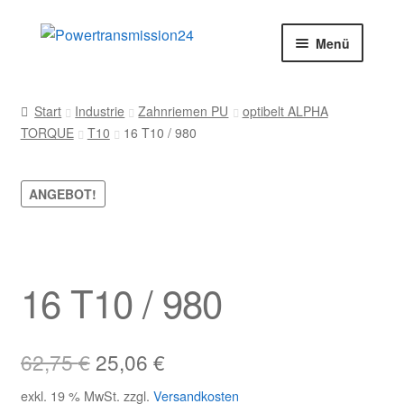
Zur
Zum
Menü
Navigation
Inhalt
springen
springen
Start
Start
Industrie
Zahnriemen PU
optibelt ALPHA
TORQUE
T10
16 T10 / 980
AGB
Blog
ANGEBOT!
Datenschutz
Impressum
16 T10 / 980
Kasse
Ursprünglicher
Aktueller
62,75
€
25,06
€
Kontakt
Preis
Preis
exkl. 19 % MwSt.
zzgl.
Versandkosten