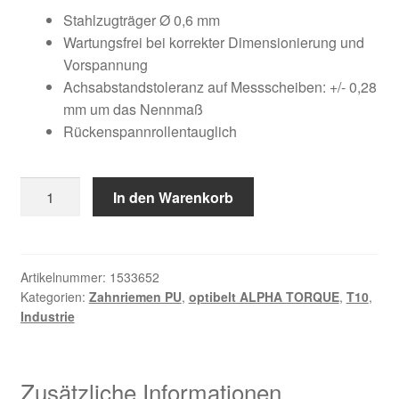
Kundeninformationen
war:
ist:
Stahlzugträger Ø 0,6 mm
Wartungsfrei bei korrekter Dimensionierung und
62,75 €
25,06 €.
Mein Konto
Vorspannung
Achsabstandstoleranz auf Messscheiben: +/- 0,28
mm um das Nennmaß
Shop
Rückenspannrollentauglich
Versandarten
16
In den Warenkorb
Warenkorb
T10
/
Wiederruf
980
Menge
Artikelnummer:
1533652
Kategorien:
Zahnriemen PU
,
optibelt ALPHA TORQUE
,
T10
,
Zahlungsarten
Industrie
Zusätzliche Informationen