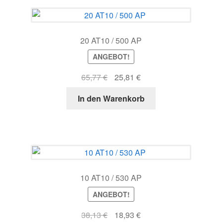
20 AT10 / 500 AP
ANGEBOT!
Ursprünglicher
Aktueller
65,77
€
25,81
€
Preis
Preis
In den Warenkorb
war:
ist:
65,77 €
25,81 €.
10 AT10 / 530 AP
ANGEBOT!
Ursprünglicher
Aktueller
38,13
€
18,93
€