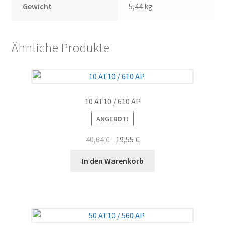
Gewicht
5,44 kg
Ähnliche Produkte
10 AT10 / 610 AP
ANGEBOT!
Ursprünglicher
Aktueller
40,64
€
19,55
€
Preis
Preis
In den Warenkorb
war:
ist:
40,64 €
19,55 €.