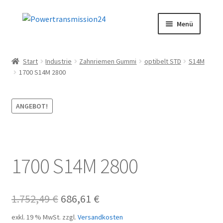
Zur
Zum
Menü
Navigation
Inhalt
springen
springen
Start
Start
Industrie
Zahnriemen Gummi
optibelt STD
S14M
1700 S14M 2800
AGB
Blog
ANGEBOT!
Datenschutz
Impressum
1700 S14M 2800
Kasse
Ursprünglicher
Aktueller
1.752,49
€
686,61
€
Kontakt
Preis
Preis
exkl. 19 % MwSt.
zzgl.
Versandkosten