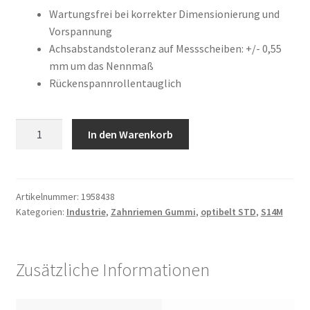
war:
ist:
Kundeninformationen
Wartungsfrei bei korrekter Dimensionierung und
Vorspannung
1.752,49 €
686,61 €.
Achsabstandstoleranz auf Messscheiben: +/- 0,55
Mein Konto
mm um das Nennmaß
Rückenspannrollentauglich
Shop
Versandarten
1700
In den Warenkorb
S14M
Warenkorb
2800
Menge
Wiederruf
Artikelnummer:
1958438
Kategorien:
Industrie
,
Zahnriemen Gummi
,
optibelt STD
,
S14M
Zahlungsarten
Zusätzliche Informationen