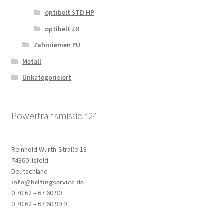
optibelt STD HP
optibelt ZR
Zahnriemen PU
Metall
Unkategorisiert
Powertransmission24
Reinhold-Würth-Straße 18
74360 Ilsfeld
Deutschland
info@beltingservice.de
0 70 62 – 67 60 90
0 70 62 – 67 60 99 9