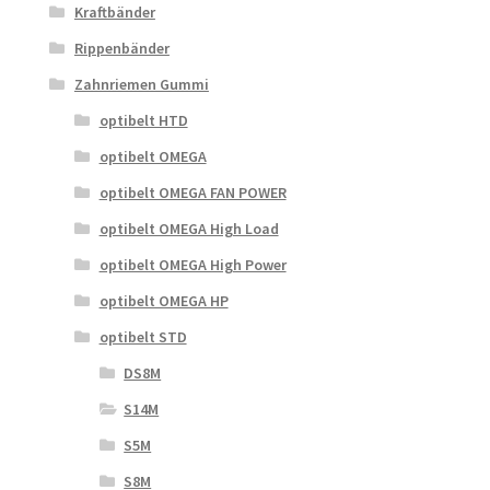
Kraftbänder
Rippenbänder
Zahnriemen Gummi
optibelt HTD
optibelt OMEGA
optibelt OMEGA FAN POWER
optibelt OMEGA High Load
optibelt OMEGA High Power
optibelt OMEGA HP
optibelt STD
DS8M
S14M
S5M
S8M