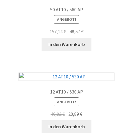
50 AT10 / 560 AP
ANGEBOT!
Ursprünglicher
Aktueller
157,14
€
48,57
€
Preis
Preis
In den Warenkorb
war:
ist:
157,14 €
48,57 €.
12 AT10 / 530 AP
ANGEBOT!
Ursprünglicher
Aktueller
46,02
€
20,89
€
Preis
Preis
In den Warenkorb
war:
ist: