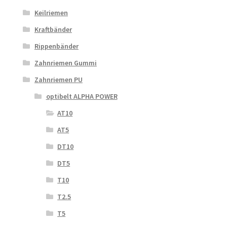
Keilriemen
Kraftbänder
Rippenbänder
Zahnriemen Gummi
Zahnriemen PU
optibelt ALPHA POWER
AT10
AT5
DT10
DT5
T10
T2.5
T5