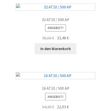
32 AT10 / 500 AP
ANGEBOT!
Ursprünglicher
Aktueller
96,56
€
33,48
€
Preis
Preis
In den Warenkorb
war:
ist:
96,56 €
33,48 €.
16 AT10 / 500 AP
ANGEBOT!
Ursprünglicher
Aktueller
54,20
€
22,93
€