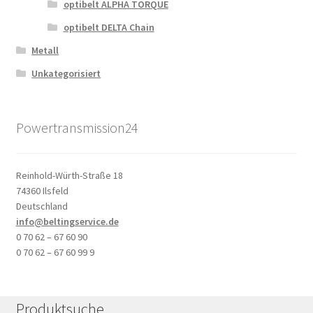
optibelt ALPHA TORQUE
optibelt DELTA Chain
Metall
Unkategorisiert
Powertransmission24
Reinhold-Würth-Straße 18
74360 Ilsfeld
Deutschland
info@beltingservice.de
0 70 62 – 67 60 90
0 70 62 – 67 60 99 9
Produktsuche