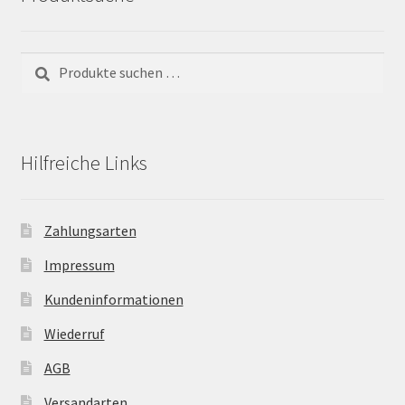
Suchen
Suchen
nach:
Hilfreiche Links
Zahlungsarten
Impressum
Kundeninformationen
Wiederruf
AGB
Versandarten