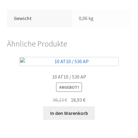
Gewicht
0,06 kg
Ähnliche Produkte
10 AT10 / 530 AP
ANGEBOT!
Ursprünglicher
Aktueller
38,13
€
18,93
€
Preis
Preis
In den Warenkorb
war:
ist:
38,13 €
18,93 €.