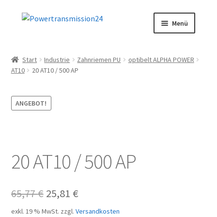
Zur
Zum
Menü
Navigation
Inhalt
springen
springen
Start
Start
Industrie
Zahnriemen PU
optibelt ALPHA POWER
AT10
20 AT10 / 500 AP
AGB
Blog
ANGEBOT!
Datenschutz
Impressum
20 AT10 / 500 AP
Kasse
Ursprünglicher
Aktueller
65,77
€
25,81
€
Kontakt
Preis
Preis
exkl. 19 % MwSt.
zzgl.
Versandkosten