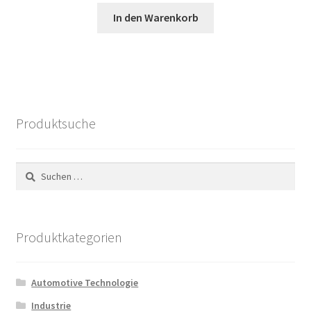
Preis
Preis
In den Warenkorb
war:
ist:
54,20 €
22,93 €.
Produktsuche
Suchen
nach:
Produktkategorien
Automotive Technologie
Industrie