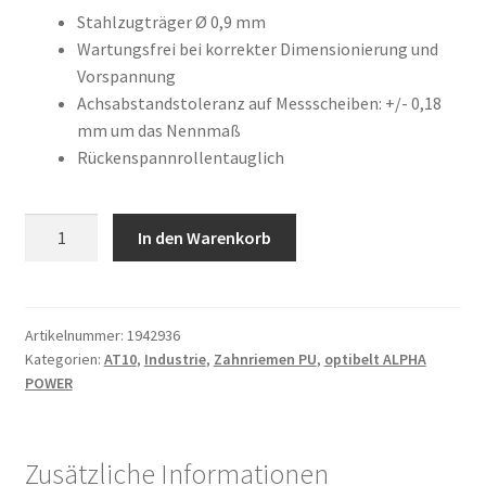
war:
ist:
Kundeninformationen
Stahlzugträger Ø 0,9 mm
Wartungsfrei bei korrekter Dimensionierung und
65,77 €
25,81 €.
Vorspannung
Mein Konto
Achsabstandstoleranz auf Messscheiben: +/- 0,18
mm um das Nennmaß
Shop
Rückenspannrollentauglich
Versandarten
20
In den Warenkorb
Warenkorb
AT10
/
500
Wiederruf
AP
Artikelnummer:
1942936
Kategorien:
AT10
,
Industrie
,
Zahnriemen PU
,
optibelt ALPHA
Menge
Zahlungsarten
POWER
Zusätzliche Informationen