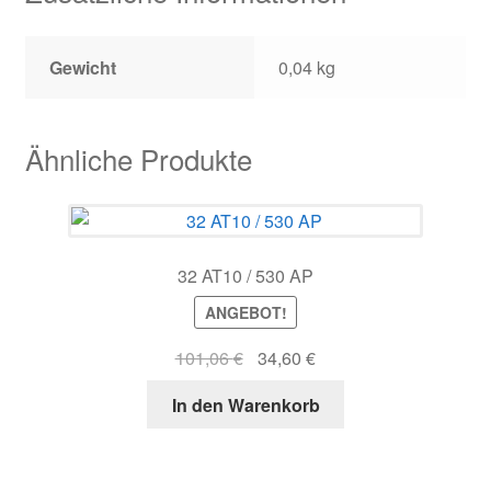
Gewicht
0,04 kg
Ähnliche Produkte
32 AT10 / 530 AP
ANGEBOT!
Ursprünglicher
Aktueller
101,06
€
34,60
€
Preis
Preis
In den Warenkorb
war:
ist:
101,06 €
34,60 €.