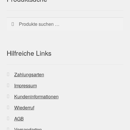
Suchen
Suchen
nach:
Hilfreiche Links
Zahlungsarten
Impressum
Kundeninformationen
Wiederruf
AGB
Versandarten