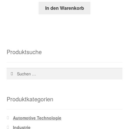
Preis
Preis
In den Warenkorb
war:
ist:
38,13 €
18,93 €.
Produktsuche
Suchen
nach:
Produktkategorien
Automotive Technologie
Industrie