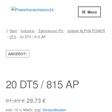
Zur
Zum
Menü
Navigation
Inhalt
springen
springen
Start
Start
Industrie
Zahnriemen PU
optibelt ALPHA POWER
DT5
20 DT5 / 815 AP
AGB
Blog
ANGEBOT!
Datenschutz
Impressum
20 DT5 / 815 AP
Kasse
Ursprünglicher
Aktueller
81,49
€
29,73
€
Kontakt
Preis
Preis
exkl. 19 % MwSt.
zzgl.
Versandkosten