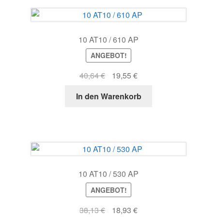
10 AT10 / 610 AP
ANGEBOT!
Ursprünglicher
Aktueller
40,64
€
19,55
€
Preis
Preis
In den Warenkorb
war:
ist:
40,64 €
19,55 €.
10 AT10 / 530 AP
ANGEBOT!
Ursprünglicher
Aktueller
38,13
€
18,93
€