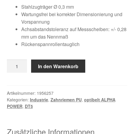
Kundeninformationen
war:
ist:
Stahlzugträger Ø 0,3 mm
Wartungsfrei bei korrekter Dimensionierung und
81,49 €
29,73 €.
Mein Konto
Vorspannung
Achsabstandstoleranz auf Messscheiben: +/- 0,28
mm um das Nennmaß
Shop
Rückenspannrollentauglich
Versandarten
20
In den Warenkorb
Warenkorb
DT5
/
Wiederruf
815
AP
Artikelnummer:
1956257
Kategorien:
Industrie
,
Zahnriemen PU
,
optibelt ALPHA
Menge
Zahlungsarten
POWER
,
DT5
Zusätzliche Informationen