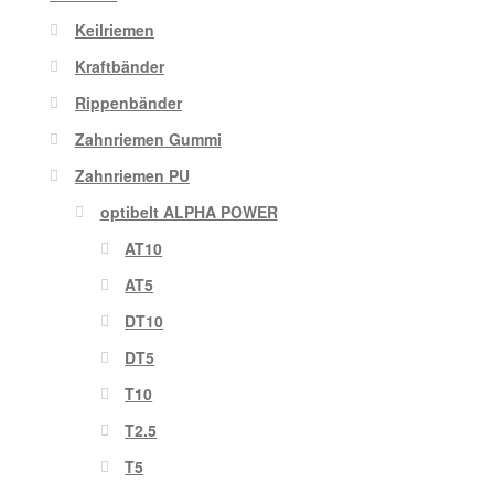
Keilriemen
Kraftbänder
Rippenbänder
Zahnriemen Gummi
Zahnriemen PU
optibelt ALPHA POWER
AT10
AT5
DT10
DT5
T10
T2.5
T5