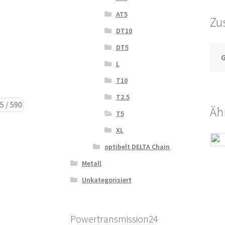
AT5
Zu
DT10
DT5
L
T10
T2.5
Äh
T5
XL
optibelt DELTA Chain
Metall
Unkategorisiert
Powertransmission24