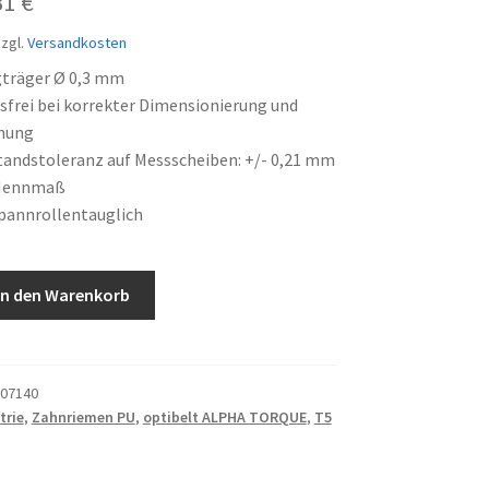
prünglicher
Aktueller
31
€
is
Preis
zgl.
Versandkosten
:
ist:
gträger Ø 0,3 mm
frei bei korrekter Dimensionierung und
71 €
21,31 €.
nung
andstoleranz auf Messscheiben: +/- 0,21 mm
Nennmaß
pannrollentauglich
In den Warenkorb
07140
trie
,
Zahnriemen PU
,
optibelt ALPHA TORQUE
,
T5