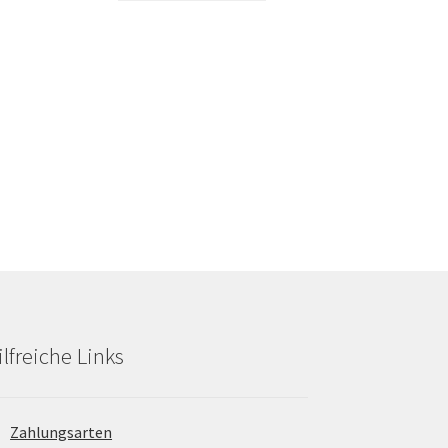
€.
39,35 €
19,23 €.
ilfreiche Links
Zahlungsarten