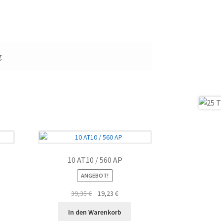
g
10 AT10 / 560 AP
ANGEBOT!
ler
Ursprünglicher
Aktueller
39,35
€
19,23
€
Preis
Preis
In den Warenkorb
war:
ist: