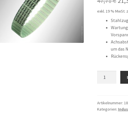
Urs
47,71
€
21,
Pre
exkl. 19 % MwSt.
z
war
Stahlzu
Wartungs
47,
Vorspan
Achsabst
um das 
Rückens
20
T5
/
590
Menge
Artikelnummer:
18
Kategorien:
Indus