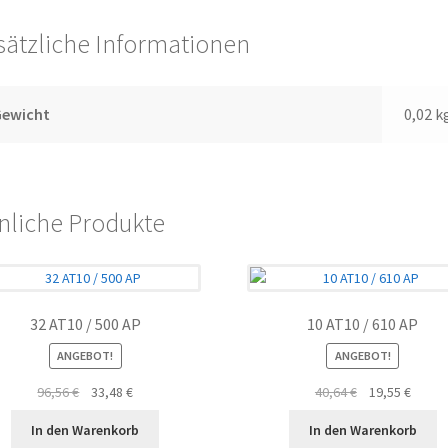
sätzliche Informationen
Gewicht
0,02 k
nliche Produkte
32 AT10 / 500 AP
10 AT10 / 610 AP
ANGEBOT!
ANGEBOT!
Ursprünglicher
Aktueller
Ursprünglicher
Aktuel
96,56
€
33,48
€
40,64
€
19,55
€
Preis
Preis
Preis
Preis
In den Warenkorb
In den Warenkorb
war:
ist:
war:
ist: