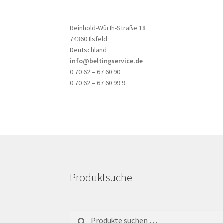
Reinhold-Würth-Straße 18
74360 Ilsfeld
Deutschland
info@beltingservice.de
0 70 62 – 67 60 90
0 70 62 – 67 60 99 9
Produktsuche
Suchen
Suchen