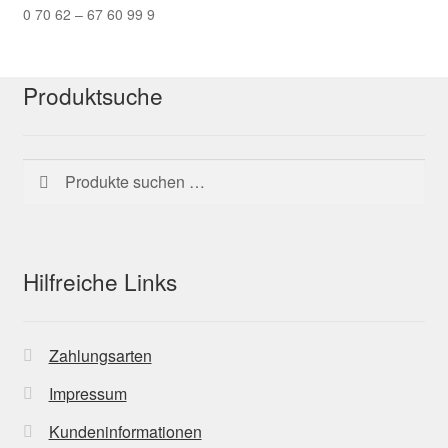
0 70 62 – 67 60 99 9
Produktsuche
Suchen
Suchen
nach:
Hilfreiche Links
Zahlungsarten
Impressum
Kundeninformationen