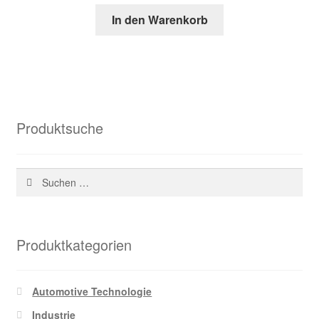
Preis
Preis
In den Warenkorb
war:
ist:
38,13 €
18,93 €.
Produktsuche
Suchen
nach:
Produktkategorien
Automotive Technologie
Industrie