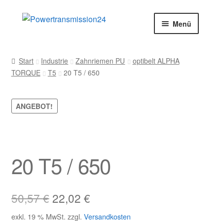
Zur
Zum
Menü
Navigation
Inhalt
springen
springen
Start
Start
Industrie
Zahnriemen PU
optibelt ALPHA
TORQUE
T5
20 T5 / 650
AGB
Blog
ANGEBOT!
Datenschutz
Impressum
20 T5 / 650
Kasse
Ursprünglicher
Aktueller
50,57
€
22,02
€
Kontakt
Preis
Preis
exkl. 19 % MwSt.
zzgl.
Versandkosten