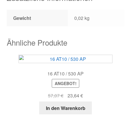
Gewicht
0,02 kg
Ähnliche Produkte
16 AT10 / 530 AP
ANGEBOT!
Ursprünglicher
Aktueller
57,07
€
23,64
€
Preis
Preis
In den Warenkorb
war:
ist:
57,07 €
23,64 €.