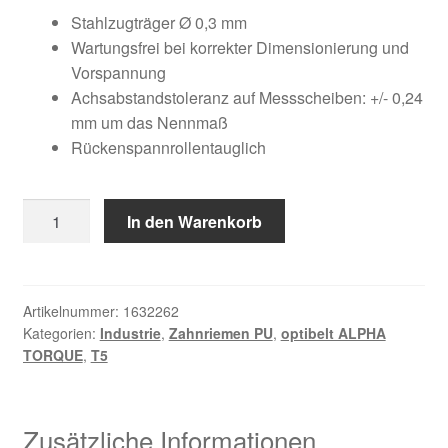
Kundeninformationen
war:
ist:
Stahlzugträger Ø 0,3 mm
Wartungsfrei bei korrekter Dimensionierung und
50,57 €
22,02 €.
Mein Konto
Vorspannung
Achsabstandstoleranz auf Messscheiben: +/- 0,24
mm um das Nennmaß
Shop
Rückenspannrollentauglich
Versandarten
20
In den Warenkorb
Warenkorb
T5
/
Wiederruf
650
Menge
Artikelnummer:
1632262
Kategorien:
Industrie
,
Zahnriemen PU
,
optibelt ALPHA
Zahlungsarten
TORQUE
,
T5
Zusätzliche Informationen