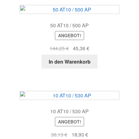
50 AT10 / 500 AP
ANGEBOT!
Ursprünglicher
Aktueller
144,25
€
45,36
€
Preis
Preis
In den Warenkorb
war:
ist:
144,25 €
45,36 €.
10 AT10 / 530 AP
ANGEBOT!
Ursprünglicher
Aktueller
38,13
€
18,93
€