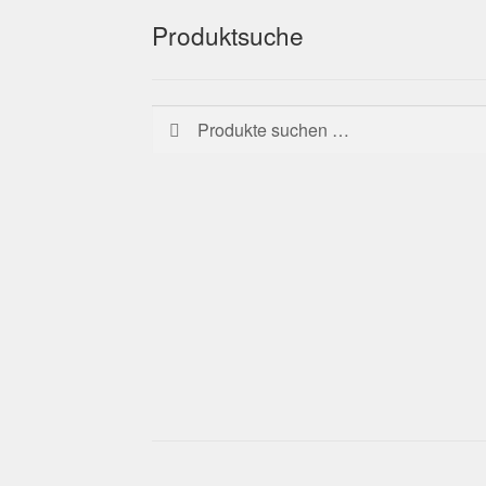
Produktsuche
Suchen
Suchen
nach: