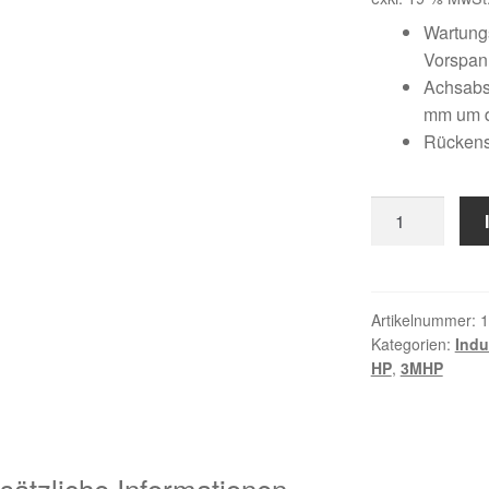
Wartungs
Vorspa
Achsabst
mm um 
Rückens
210
3MHP
9
Menge
Artikelnummer:
1
Kategorien:
Indu
HP
,
3MHP
sätzliche Informationen