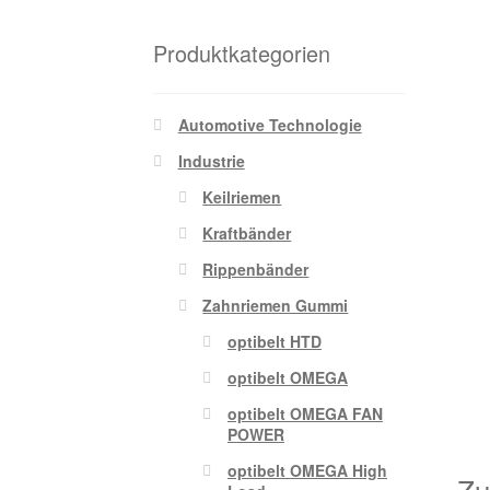
Produktkategorien
Automotive Technologie
Industrie
Keilriemen
Kraftbänder
Rippenbänder
Zahnriemen Gummi
optibelt HTD
optibelt OMEGA
optibelt OMEGA FAN
POWER
optibelt OMEGA High
Zu