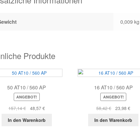
Gewicht
0,009 kg
nliche Produkte
50 AT10 / 560 AP
16 AT10 / 560 AP
ANGEBOT!
ANGEBOT!
Ursprünglicher
Aktueller
Ursprüngliche
Aktue
157,14
€
48,57
€
58,42
€
23,98
€
Preis
Preis
Preis
Prei
In den Warenkorb
In den Warenkorb
war:
ist:
war:
ist:
157,14 €
48,57 €.
58,42 €
23,9