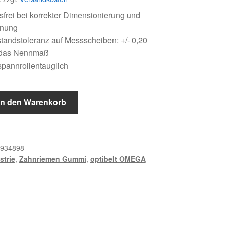
frei bei korrekter Dimensionierung und
nnung
andstoleranz auf Messscheiben: +/- 0,20
das Nennmaß
pannrollentauglich
In den Warenkorb
934898
strie
,
Zahnriemen Gummi
,
optibelt OMEGA