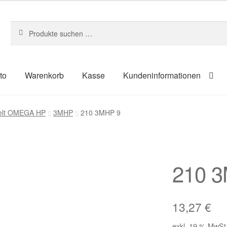
Suchen
Suchen
nach:
to
Warenkorb
Kasse
Kundeninformationen
um
Kasse
Kontakt
Kundeninformationen
Mein Konto
Shop
belt OMEGA HP
3MHP
210 3MHP 9
ahlungsarten
210 
13,27
€
exkl. 19 % MwSt