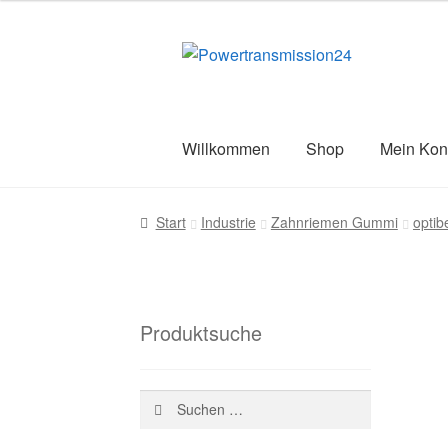
Zur
Zum
Navigation
Inhalt
springen
springen
Willkommen
Shop
Mein Kon
Start
AGB
Blog
Datenschutz
Impress
Start
Industrie
Zahnriemen Gummi
opti
Versandarten
Warenkorb
Wiederruf
Z
Produktsuche
Suchen
nach: