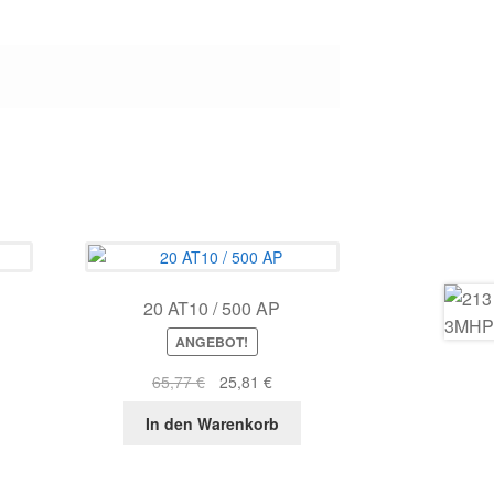
20 AT10 / 500 AP
ANGEBOT!
r
ller
Ursprünglicher
Aktueller
65,77
€
25,81
€
s
Preis
Preis
In den Warenkorb
war:
ist:
8 €.
65,77 €
25,81 €.