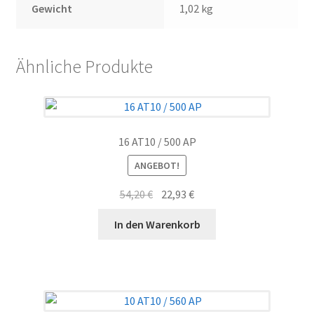
Gewicht
1,02 kg
Ähnliche Produkte
16 AT10 / 500 AP
ANGEBOT!
Ursprünglicher
Aktueller
54,20
€
22,93
€
Preis
Preis
In den Warenkorb
war:
ist:
54,20 €
22,93 €.