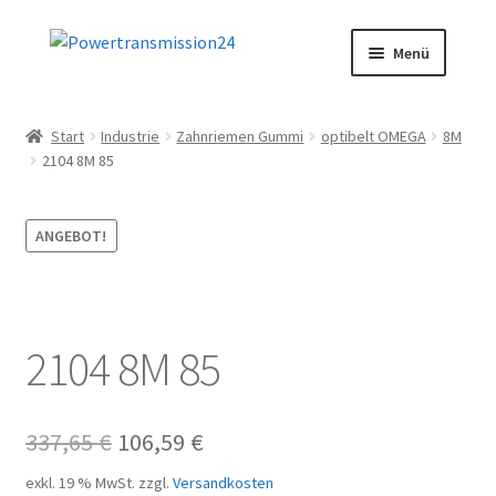
Zur
Zum
Menü
Navigation
Inhalt
springen
springen
Start
Start
Industrie
Zahnriemen Gummi
optibelt OMEGA
8M
2104 8M 85
AGB
Blog
ANGEBOT!
Datenschutz
Impressum
2104 8M 85
Kasse
Ursprünglicher
Aktueller
337,65
€
106,59
€
Kontakt
Preis
Preis
exkl. 19 % MwSt.
zzgl.
Versandkosten