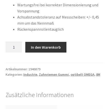
war:
ist:
Kundeninformationen
Wartungsfrei bei korrekter Dimensionierung und
Vorspannung
337,65 €
106,59 €.
Achsabstandstoleranz auf Messscheiben: +/- 0,45
Mein Konto
mm um das Nennmaß
Rückenspannrollentauglich
Shop
Versandarten
2104
In den Warenkorb
8M
Warenkorb
85
Menge
Wiederruf
Artikelnummer:
1946879
Kategorien:
Industrie
,
Zahnriemen Gummi
,
optibelt OMEGA
,
8M
Zahlungsarten
Zusätzliche Informationen