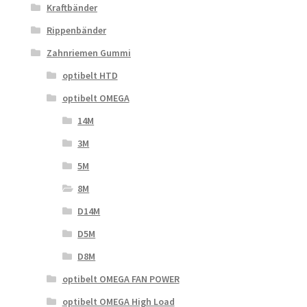
Kraftbänder
Rippenbänder
Zahnriemen Gummi
optibelt HTD
optibelt OMEGA
14M
3M
5M
8M
D14M
D5M
D8M
optibelt OMEGA FAN POWER
optibelt OMEGA High Load