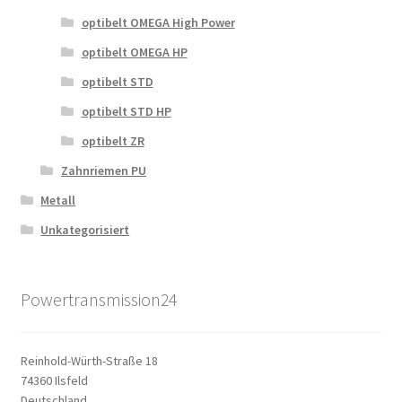
optibelt OMEGA High Power
optibelt OMEGA HP
optibelt STD
optibelt STD HP
optibelt ZR
Zahnriemen PU
Metall
Unkategorisiert
Powertransmission24
Reinhold-Würth-Straße 18
74360 Ilsfeld
Deutschland