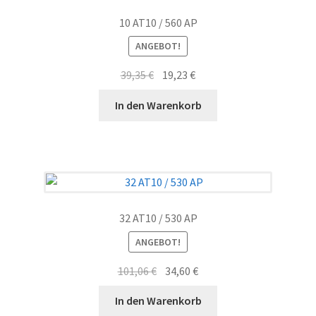
10 AT10 / 560 AP
ANGEBOT!
Ursprünglicher
Aktueller
39,35
€
19,23
€
Preis
Preis
In den Warenkorb
war:
ist:
39,35 €
19,23 €.
32 AT10 / 530 AP
ANGEBOT!
Ursprünglicher
Aktueller
101,06
€
34,60
€
Preis
Preis
In den Warenkorb
war:
ist: