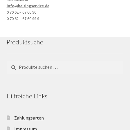
info@beltingservice.de
0 70 62 – 67 60 90
0 70 62 – 67 60 99 9
Produktsuche
Suchen
Suchen
nach:
Hilfreiche Links
Zahlungsarten
Impressum