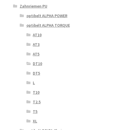
Zahnriemen PU
optibelt ALPHA POWER
optibelt ALPHA TORQUE
AT10
AT3
AT5
DT10
DT5
L
T10
T2.5
T5
XL