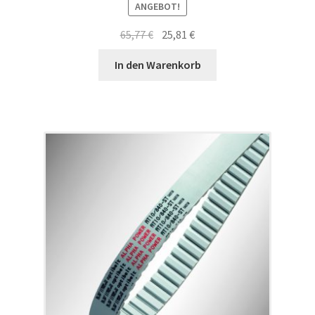
ANGEBOT!
Ursprünglicher
Aktueller
65,77
€
25,81
€
Preis
Preis
In den Warenkorb
war:
ist:
65,77 €
25,81 €.