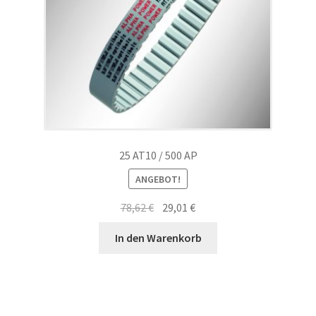
25 AT10 / 500 AP
ANGEBOT!
Ursprünglicher
Aktueller
78,62
€
29,01
€
Preis
Preis
In den Warenkorb
war:
ist:
78,62 €
29,01 €.