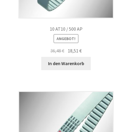
10 AT10 / 500 AP
ANGEBOT!
Ursprünglicher
Aktueller
36,48
€
18,51
€
Preis
Preis
In den Warenkorb
war:
ist:
36,48 €
18,51 €.