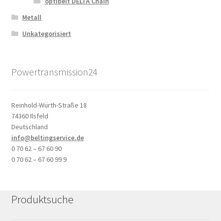
optibelt DELTA Chain
Metall
Unkategorisiert
Powertransmission24
Reinhold-Würth-Straße 18
74360 Ilsfeld
Deutschland
info@beltingservice.de
0 70 62 – 67 60 90
0 70 62 – 67 60 99 9
Produktsuche