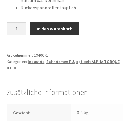
mm um das Nennmaß
Rückenspannrollentauglich
50
In den Warenkorb
DT10
/
1200
Menge
Artikelnummer:
1940071
Kategorien:
Industrie
,
Zahnriemen PU
,
optibelt ALPHA TORQUE
,
DT10
Zusätzliche Informationen
Gewicht
0,3 kg