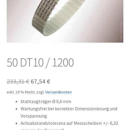
Kundeninformationen
Mein Konto
Shop
Versandarten
50 DT10 / 1200
Warenkorb
Ursprünglicher
Aktueller
233,31
€
67,54
€
Wiederruf
Preis
Preis
exkl. 19 % MwSt.
zzgl.
Versandkosten
Zahlungsarten
war:
ist:
Stahlzugträger Ø 0,6 mm
Wartungsfrei bei korrekter Dimensionierung und
233,31 €
67,54 €.
Vorspannung
Achsabstandstoleranz auf Messscheiben: +/- 0,32