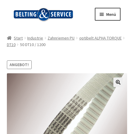
Zur
Zum
Menü
Navigation
Inhalt
springen
springen
Start
Start
Industrie
Zahnriemen PU
optibelt ALPHA TORQUE
DT10
50 DT10 / 1200
AGB
Blog
ANGEBOT!
Datenschutz
Impressum
Kasse
Kontakt